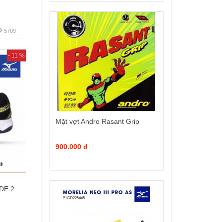
5709
- 11 %
Mặt vợt Andro Rasant Grip
900.000 đ
DE 2