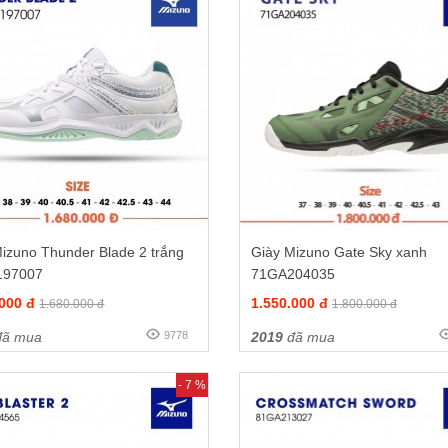
izuno Thunder Blade 2 trắng
Giày Mizuno Gate Sky xanh
197007
71GA204035
.000 đ
1.550.000 đ
1.680.000 đ
1.800.000 đ
ã mua
9778
2019
đã mua
- 7 %