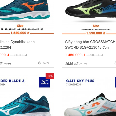
izuno Dynablitz xanh
Giày bóng bàn CROSSMATCH
212284
SWORD 81GA213045 đen
.000 đ
1.450.000 đ
1.680.000 đ
1.590.000 đ
ã mua
7463
1986
đã mua
- 8 %