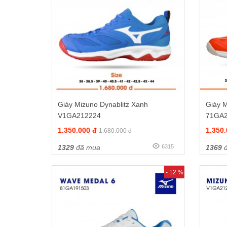
Giày Mizuno Dynablitz Xanh
Giày M
V1GA212224
71GA
1.350.000 đ
1.350
1.680.000 đ
1329
đã mua
6315
1369
đ
- 12 %