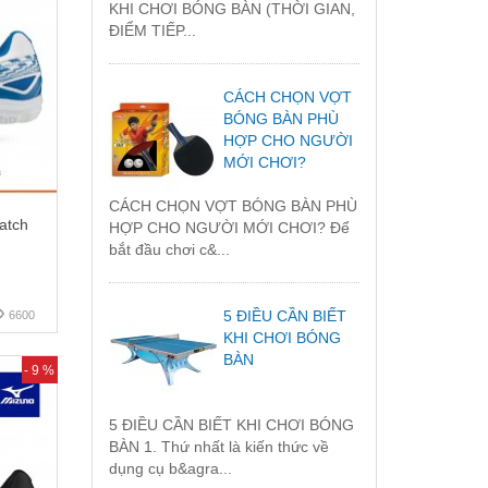
KHI CHƠI BÓNG BÀN (THỜI GIAN,
ĐIỂM TIẾP...
CÁCH CHỌN VỢT
BÓNG BÀN PHÙ
HỢP CHO NGƯỜI
MỚI CHƠI?
CÁCH CHỌN VỢT BÓNG BÀN PHÙ
atch
HỢP CHO NGƯỜI MỚI CHƠI? Để
bắt đầu chơi c&...
5 ĐIỀU CẦN BIẾT
6600
KHI CHƠI BÓNG
BÀN
- 9 %
5 ĐIỀU CẦN BIẾT KHI CHƠI BÓNG
BÀN 1. Thứ nhất là kiến thức về
dụng cụ b&agra...