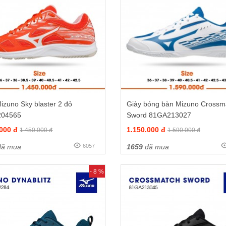
izuno Sky blaster 2 đỏ
Giày bóng bàn Mizuno Crossm
204565
Sword 81GA213027
.000 đ
1.150.000 đ
1.450.000 đ
1.590.000 đ
ã mua
6057
1659
đã mua
- 8 %