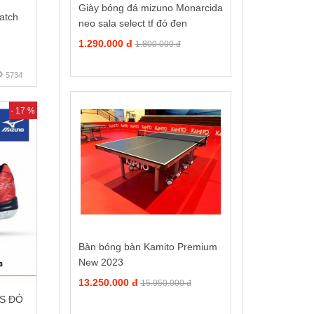
Giày bóng đá mizuno Monarcida
atch
neo sala select tf đỏ đen
1.290.000 đ
1.800.000 đ
5734
- 17 %
Bàn bóng bàn Kamito Premium
New 2023
13.250.000 đ
15.950.000 đ
US ĐỎ