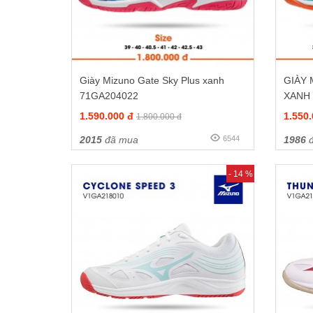
Giày Mizuno Gate Sky Plus xanh
GIÀY
71GA204022
XANH
1.590.000 đ
1.550
1.800.000 đ
2015
đã mua
6544
1986
đ
- 14 %