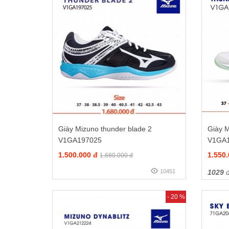
Giày Mizuno thunder blade 2
Giày M
V1GA197025
V1GA
1.500.000 đ
1.550
1.680.000 đ
10451
1029
đ
- 20 %