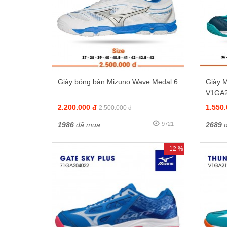
Giày bóng bàn Mizuno Wave Medal 6
Giày M
V1GA
2.200.000 đ
1.550
2.500.000 đ
1986
đã mua
9721
2689
đ
- 12 %