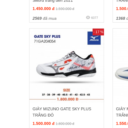
Sword trắng đen 2021
TRẮN
1.450.000 đ
1.500
1.590.000 đ
2569
đã mua
6077
1368
đ
- 17 %
GIÀY MIZUNO GATE SKY PLUS
GIÀY
TRẮNG ĐỎ
TRẮN
1.500.000 đ
1.550
1.800.000 đ