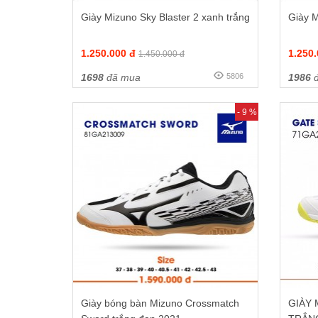
Giày Mizuno Sky Blaster 2 xanh trắng
Giày M
1.250.000 đ
1.250
1.450.000 đ
1698
đã mua
5806
1986
đ
- 9 %
Giày bóng bàn Mizuno Crossmatch
GIÀY 