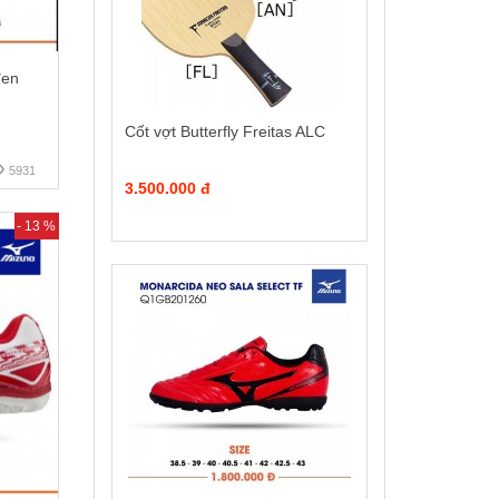
đen
Cốt vợt Butterfly Freitas ALC
5931
3.500.000 đ
- 13 %