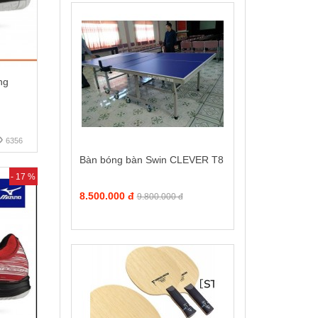
ng
6356
Bàn bóng bàn Swin CLEVER T8
- 17 %
8.500.000 đ
9.800.000 đ