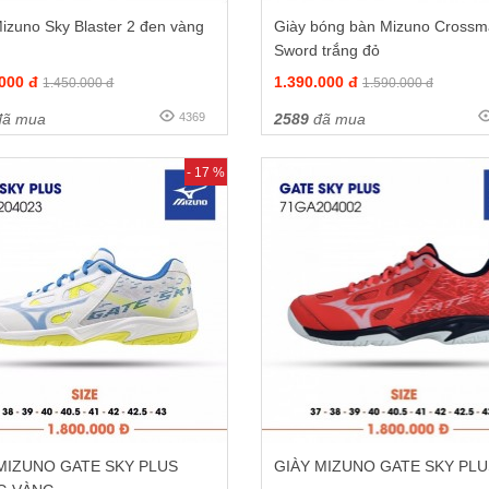
izuno Sky Blaster 2 đen vàng
Giày bóng bàn Mizuno Crossm
Sword trắng đỏ
.000 đ
1.390.000 đ
1.450.000 đ
1.590.000 đ
ã mua
4369
2589
đã mua
- 17 %
MIZUNO GATE SKY PLUS
GIÀY MIZUNO GATE SKY PL