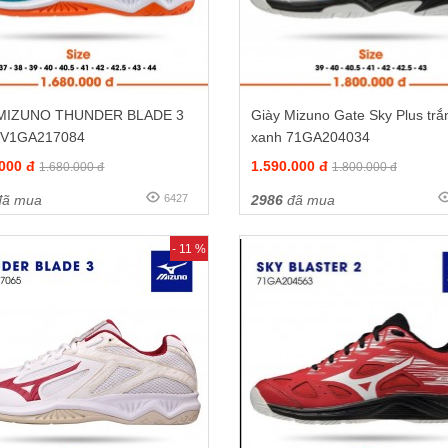
 MIZUNO THUNDER BLADE 3
Giày Mizuno Gate Sky Plus trắ
 V1GA217084
xanh 71GA204034
.000 đ
1.590.000 đ
1.680.000 đ
1.800.000 đ
ã mua
6427
2986
đã mua
- 11 %