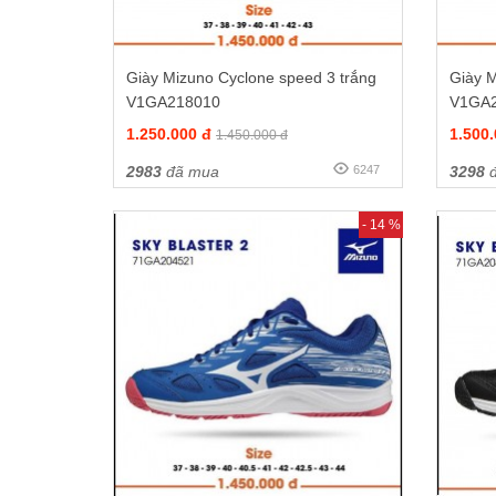
Giày Mizuno Cyclone speed 3 trắng
Giày M
V1GA218010
V1GA
1.250.000 đ
1.500
1.450.000 đ
2983
đã mua
6247
3298
đ
- 14 %