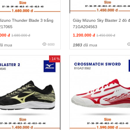
izuno Thunder Blade 3 trắng
Giày Mizuno Sky Blaster 2 đỏ 
217065
71GA204563
.000 đ
1.200.000 đ
1.680.000 đ
1.450.000 đ
ã mua
6000
1983
đã mua
- 14 %