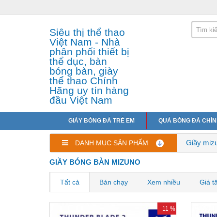
Siêu thị thể thao
Việt Nam - Nhà
phân phối thiết bị
thể dục, bàn
bóng bàn, giày
thể thao Chính
Hãng uy tín hàng
đầu Việt Nam
GIÀY BÓNG ĐÁ TRẺ EM
QUẢ BÓNG ĐÁ CHÍ
Giầy miz
DANH MỤC SẢN PHẨM
GIẦY BÓNG BÀN MIZUNO
Tất cả
Bán chạy
Xem nhiều
Giá t
- 11 %