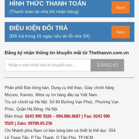
HÌNH THỨC THANH TOÁN
Xem
(Thanh toán tại nhà khi nhận hàng)
ĐIỀU KIỆN ĐỔI TRẢ
Xem
(Đổi trả trong 15 ngày nếu do lỗi nhà SX)
Đăng ký nhận thông tin khuyến mãi từ Thethaovn.com.vn
ĐĂNG KÍ
Phân phối Bàn bóng bàn, Dụng cụ thể thao, Giày chính hãng
Mizuno, Kamito, Mitre uy tín hàng đầu tại Việt Nam
Trụ sở chính tại Hà Nội: Số 84 Đường Vạn Phúc, Phường Vạn
Phúc, Quận Hà Đông, Hà Nội
Điện thoại:
0243 990 5526 – 094.880.8687 | Fax: 0243 990
5525 | Zalo: 09789.65.236
Chi Nhánh phía Nam có bàn bóng bàn và thiết bị thể dục: 554
Lê Trọng Tấn, P.Tây Thạnh, Q.Tân Phú, TP.HCM