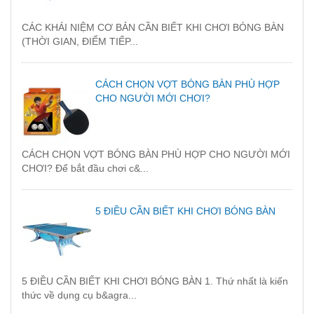
CÁC KHÁI NIỆM CƠ BẢN CẦN BIẾT KHI CHƠI BÓNG BÀN
(THỜI GIAN, ĐIỂM TIẾP...
CÁCH CHỌN VỢT BÓNG BÀN PHÙ HỢP
CHO NGƯỜI MỚI CHƠI?
CÁCH CHỌN VỢT BÓNG BÀN PHÙ HỢP CHO NGƯỜI MỚI
CHƠI? Để bắt đầu chơi c&...
5 ĐIỀU CẦN BIẾT KHI CHƠI BÓNG BÀN
5 ĐIỀU CẦN BIẾT KHI CHƠI BÓNG BÀN 1. Thứ nhất là kiến
thức về dụng cụ b&agra...