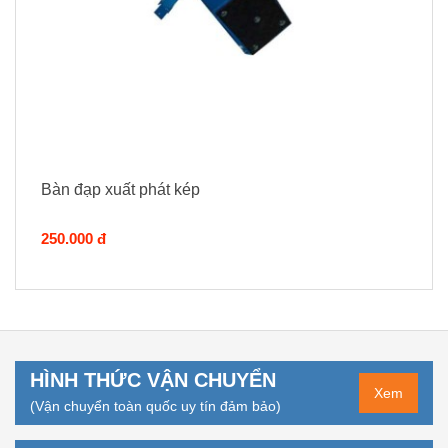
Bàn đạp xuất phát kép
250.000 đ
HÌNH THỨC VẬN CHUYỂN
Xem
(Vận chuyển toàn quốc uy tín đảm bảo)