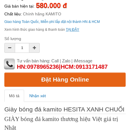
580.000 đ
Giá bán hiện tại:
Chất liệu:
Chính hãng KAMITO
Giao hàng Toàn Quốc, Miễn phí lắp đặt nội thành HN & HCM
Xem hình thức giao hàng & thanh toán
TẠI ĐÂY
Số lượng
Tư vấn bán hàng: Call | Zalo | iMessage
HN:0978965236|HCM:0913171487
Đặt Hàng Online
Mô tả
Nhận xét
Giày bóng đá kamito HESITA XANH CHUỐI
GIÀY bóng đá kamito thương hiệu Việt giá trị
Nhật