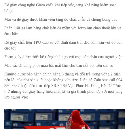
Đế giày công nghệ Giảm chấn khi tiếp xúc, tăng khả năng kiểm soát
bóng
Mũi và đế giày được khâu viền tăng độ chắc chắn và chống bong bục
Phần lưỡi gà làm bằng chất liệu da mềm với form ôm chân thoát khí và
êm chắc
Đế giày chất liệu TPU-Cao su với đinh dăm trải đều bám sân với độ bền
cực tốt
Form giày được thiết kế riêng phù hợp với mọi bàn chân của người việt
Màu sắc đa dạng phối màu bắt mắt làm cho bạn nổi bật trên sân cỏ
Kamito được bảo hành chính hãng 3 tháng và đổi trả trong vòng 2 tuần
nếu lỗi của nhà sản xuất hoặc không vừa size. Liên hệ Zalo sms call 094
880 8687 hoặc đến trực tiếp SR Số 84 Vạn Phúc Hà Đông HN để được
thử những đôi giày hàng hiệu chất lừ và giá thành phù hợp với mọi tầng
lớp người Việt