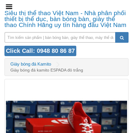
Siêu thị thể thao Việt Nam - Nhà phân phối
thiết bị thể dục, bàn bóng bàn, giày thể
thao Chính Hãng uy tín hàng đầu Việt Nam
Click Call: 0948 80 86 87
Giày bóng đá Kamito
Giày bóng đá kamito ESPADA đỏ trắng