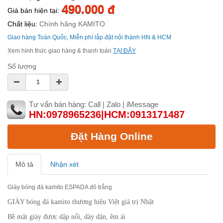
490.000 đ
Giá bán hiện tại:
Chất liệu:
Chính hãng KAMITO
Giao hàng Toàn Quốc, Miễn phí lắp đặt nội thành HN & HCM
Xem hình thức giao hàng & thanh toán
TẠI ĐÂY
Số lượng
Tư vấn bán hàng: Call | Zalo | iMessage
HN:0978965236|HCM:0913171487
Đặt Hàng Online
Mô tả
Nhận xét
Giày bóng đá kamito ESPADA đỏ trắng
GIÀY bóng đá kamito thương hiệu Việt giá trị Nhật
Bề mặt giày được dập nổi, dày dặn, êm ái