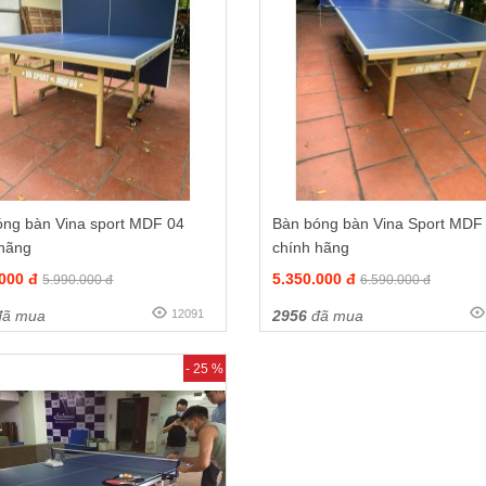
óng bàn Vina sport MDF 04
Bàn bóng bàn Vina Sport MDF
 hãng
chính hãng
.000 đ
5.350.000 đ
5.990.000 đ
6.590.000 đ
ã mua
12091
2956
đã mua
- 25 %