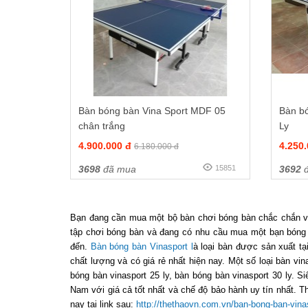
Bàn bóng bàn Vina Sport MDF 05
Bàn b
chân trắng
Ly
4.900.000 đ
4.250
6.180.000 đ
3698
đã mua
15851
3692
đ
Bạn đang cần mua một bộ bàn chơi bóng bàn chắc chắn và
tập chơi bóng bàn và đang có nhu cầu mua một bạn bóng bà
đến.
Bàn bóng bàn Vinasport l
à loại bàn được sản xuất tạ
chất lượng và có giá rẻ nhất hiện nay. Một số loại bàn vi
bóng bàn vinasport 25 ly, bàn bóng bàn vinasport 30 ly. Si
Nam với giá cả tốt nhất và chế độ bảo hành uy tín nhất. 
nay tại link sau:
http://thethaovn.com.vn/ban-bong-ban-vina