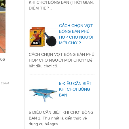
KHI CHƠI BÓNG BÀN (THỜI GIAN,
ĐIỂM TIẾP...
CÁCH CHỌN VỢT
BÓNG BÀN PHÙ
HỢP CHO NGƯỜI
MỚI CHƠI?
CÁCH CHỌN VỢT BÓNG BÀN PHÙ
 06
HỢP CHO NGƯỜI MỚI CHƠI? Để
bắt đầu chơi c&...
5 ĐIỀU CẦN BIẾT
11494
KHI CHƠI BÓNG
BÀN
5 ĐIỀU CẦN BIẾT KHI CHƠI BÓNG
BÀN 1. Thứ nhất là kiến thức về
dụng cụ b&agra...