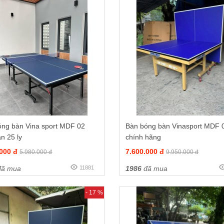
óng bàn Vina sport MDF 02
Bàn bóng bàn Vinasport MDF 
n 25 ly
chính hãng
.000 đ
7.600.000 đ
5.980.000 đ
9.950.000 đ
ã mua
11881
1986
đã mua
- 17 %