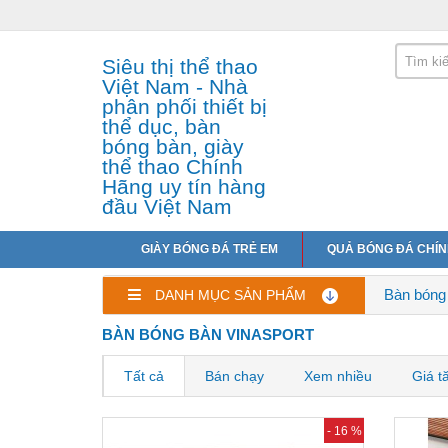
Siêu thị thể thao
Việt Nam - Nhà
phân phối thiết bị
thể dục, bàn
bóng bàn, giày
thể thao Chính
Hãng uy tín hàng
đầu Việt Nam
GIÀY BÓNG ĐÁ TRẺ EM
QUẢ BÓNG ĐÁ CHÍ
Bàn bóng
DANH MỤC SẢN PHẨM
BÀN BÓNG BÀN VINASPORT
Tất cả
Bán chạy
Xem nhiều
Giá t
- 16 %