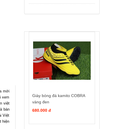
ừa mới
Giày bóng đá kamito COBRA
ải xem
vàng đen
n việt
là bàn
680.000 đ
i Việt
t hiện