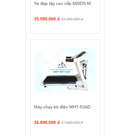
Xe đạp tập cao cấp 660DS-M
15.590.000 đ
16.380.000 đ
Máy chạy bộ điện MHT-53AD
16.690.000 đ
17.680.000 đ