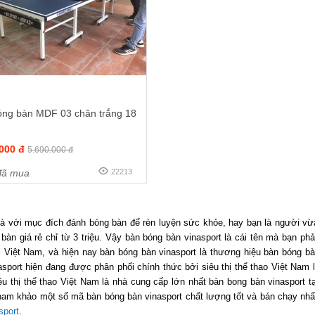
óng bàn MDF 03 chân trắng 18
.000 đ
5.690.000 đ
ã mua
22213
 với mục đích đánh bóng bàn để rèn luyện sức khỏe, hay bạn là người v
n giá rẻ chỉ từ 3 triệu. Vậy bàn bóng bàn vinasport là cái tên mà bạn ph
i Việt Nam, và hiện nay bàn bóng bàn vinasport là thương hiệu bàn bóng bà
nasport hiện đang được phân phối chính thức bởi siêu thị thể thao Việt Nam 
êu thị thể thao Việt Nam là nhà cung cấp lớn nhất bàn bong bàn vinasport tạ
Tham khảo một số mã bàn bóng bàn vinasport chất lượng tốt và bán chạy nhấ
sport
.