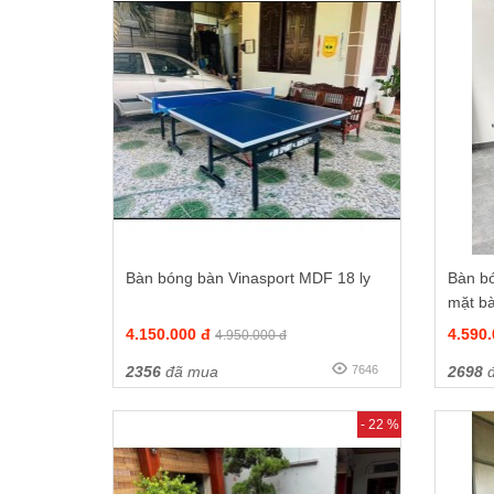
Bàn bóng bàn Vinasport MDF 18 ly
Bàn b
mặt bà
4.150.000 đ
4.590
4.950.000 đ
2356
đã mua
7646
2698
đ
- 22 %