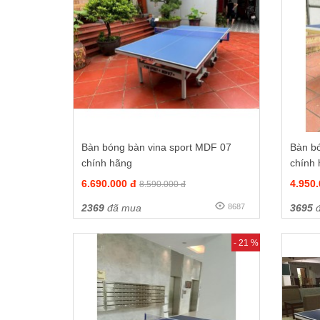
Bàn bóng bàn vina sport MDF 07
Bàn b
chính hãng
chính
6.690.000 đ
4.950
8.590.000 đ
2369
đã mua
8687
3695
đ
- 21 %