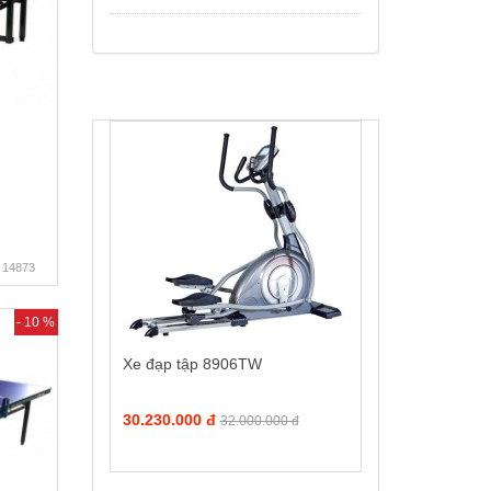
14873
- 10 %
Xe đạp tập 8906TW
30.230.000 đ
32.000.000 đ