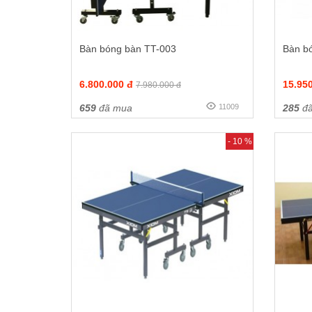
Bàn bóng bàn TT-003
Bàn bó
6.800.000 đ
15.95
7.980.000 đ
659
đã mua
11009
285
đã
- 10 %