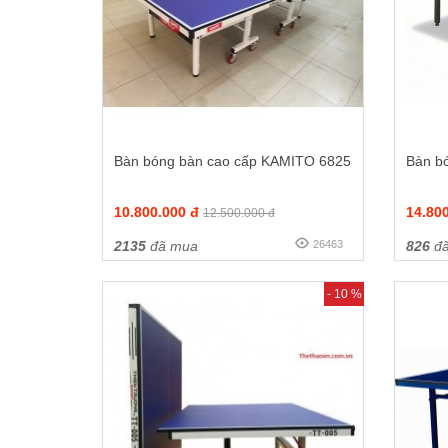
Bàn bóng bàn cao cấp KAMITO 6825
Bàn bó
10.800.000 đ
14.80
12.500.000 đ
2135
đã mua
26463
826
đã
- 10 %