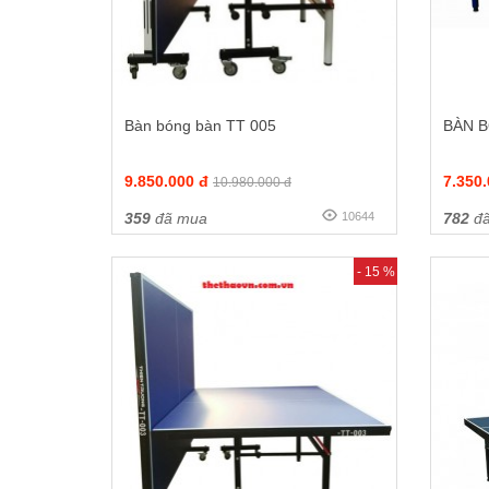
Bàn bóng bàn TT 005
BÀN 
9.850.000 đ
7.350
10.980.000 đ
359
đã mua
10644
782
đã
- 15 %