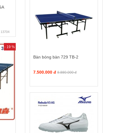
GA
13704
- 19 %
Bàn bóng bàn 729 TB-2
7.500.000 đ
8.880.000 đ