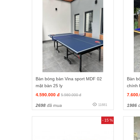
Bàn bóng bàn Vina sport MDF 02
Bàn b
mặt bàn 25 ly
chính
4.590.000 đ
7.600
5.980.000 đ
2698
đã mua
11881
1986
đ
- 15 %