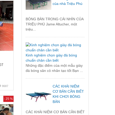
của nhà Triệu Phú
BÓNG BÀN TRONG CÁI NHÌN CỦA
TRIỆU PHÚ Jame Altucher, một
triệu...
Kinh nghiệm chọn giày đá bóng
chuẩn chân cần biết
07
Những đặc điểm của một mẫu giày
đá bóng sân cỏ nhân tạo tốt Bạn ...
CÁC KHÁI NIỆM
8687
CƠ BẢN CẦN BIẾT
KHI CHƠI BÓNG
- 25 %
BÀN
CÁC KHÁI NIỆM CƠ BẢN CẦN BIẾT