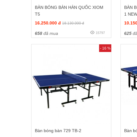
BÀN BÓNG BÀN HÀN QUỐC XIOM
BÀN B
T5
1 NE
16.250.000 đ
10.15
18.130.000 đ
658
đã mua
15797
625
đã
- 16 %
Bàn bóng bàn 729 TB-2
Bàn b