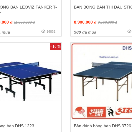
ÓNG BÀN LEOVIZ TANKER T-
BÀN BÓNG BÀN THI ĐẤU STI
W
0.000 đ
8.900.000 đ
11.050.000 đ
9.560.000 đ
 mua
16831
589
đã mua
- 16 %
óng bàn DHS 1223
Bàn đánh bóng bàn DHS 3726