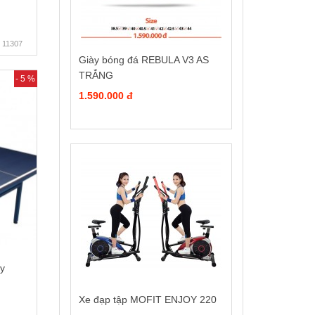
11307
Giày bóng đá REBULA V3 AS
TRẮNG
- 5 %
1.590.000 đ
y
Xe đạp tập MOFIT ENJOY 220