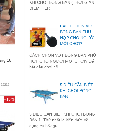
KHI CHƠI BÓNG BÀN (THỜI GIAN,
ĐIỂM TIẾP...
CÁCH CHỌN VỢT
BÓNG BÀN PHÙ
HỢP CHO NGƯỜI
MỚI CHƠI?
CÁCH CHỌN VỢT BÓNG BÀN PHÙ
ắng 18
HỢP CHO NGƯỜI MỚI CHƠI? Để
bắt đầu chơi c&...
5 ĐIỀU CẦN BIẾT
22212
KHI CHƠI BÓNG
BÀN
- 15 %
5 ĐIỀU CẦN BIẾT KHI CHƠI BÓNG
BÀN 1. Thứ nhất là kiến thức về
dụng cụ b&agra...