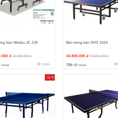
ng bàn Nittaku JC 235
Bàn bóng bàn DHS 1024
0.000 đ
16.800.000 đ
15.980.000 đ
19.860.000 đ
 mua
15893
759
đã mua
- 11 %