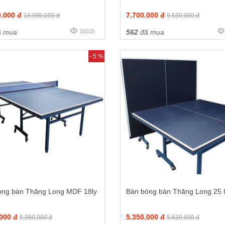
0.000 đ
7.700.000 đ
18.980.000 đ
9.530.000 đ
 mua
16015
562
đã mua
- 5 %
óng bàn Thăng Long MDF 18ly
Bàn bóng bàn Thăng Long 25 l
.000 đ
5.350.000 đ
5.350.000 đ
5.620.000 đ