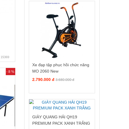
15369
Xe đạp tập phục hồi chức năng
MO 2060 New
- 8 %
2.790.000 đ
3.680.000 đ
GIÀY QUANG HẢI QH19
PREMIUM PACK XANH TRẮNG