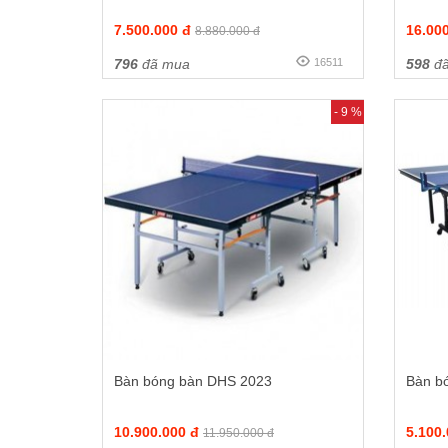
7.500.000 đ
16.00
8.880.000 đ
796
đã mua
16511
598
đã
- 9 %
Bàn bóng bàn DHS 2023
Bàn b
10.900.000 đ
5.100
11.950.000 đ