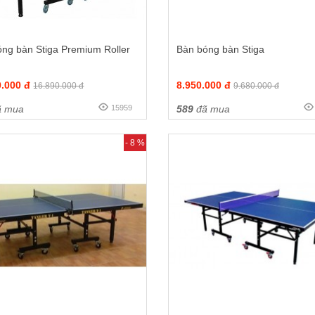
ng bàn Stiga Premium Roller
Bàn bóng bàn Stiga
0.000 đ
8.950.000 đ
16.890.000 đ
9.680.000 đ
 mua
15959
589
đã mua
- 8 %