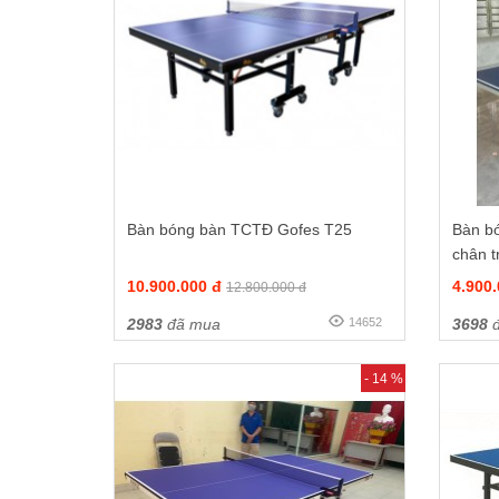
Bàn bóng bàn TCTĐ Gofes T25
Bàn b
chân t
10.900.000 đ
4.900
12.800.000 đ
2983
đã mua
14652
3698
đ
- 14 %