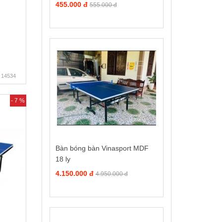
455.000 đ
555.000 đ
14534
- 7 %
Bàn bóng bàn Vinasport MDF
18 ly
4.150.000 đ
4.950.000 đ