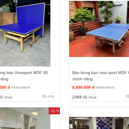
óng bàn Vinasport MDF 08
Bàn bóng bàn vina sport MDF 
 hãng
chính hãng
.000 đ
6.690.000 đ
9.950.000 đ
8.590.000 đ
ã mua
9458
2369
đã mua
- 21 %