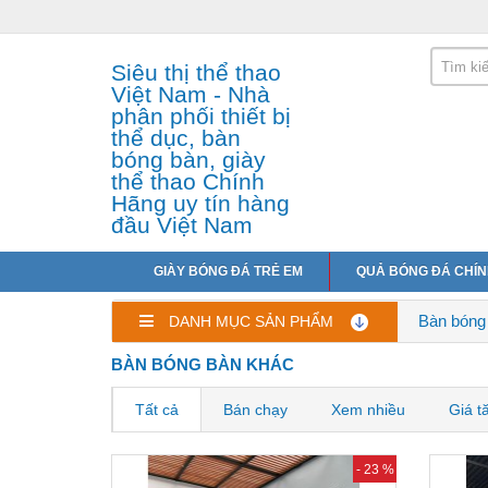
Siêu thị thể thao
Việt Nam - Nhà
phân phối thiết bị
thể dục, bàn
bóng bàn, giày
thể thao Chính
Hãng uy tín hàng
đầu Việt Nam
GIÀY BÓNG ĐÁ TRẺ EM
QUẢ BÓNG ĐÁ CHÍ
Bàn bóng
DANH MỤC SẢN PHẨM
BÀN BÓNG BÀN KHÁC
Tất cả
Bán chạy
Xem nhiều
Giá t
- 23 %