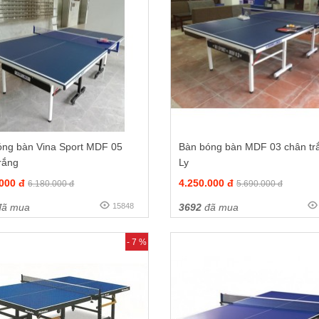
óng bàn Vina Sport MDF 05
Bàn bóng bàn MDF 03 chân tr
rắng
Ly
.000 đ
4.250.000 đ
6.180.000 đ
5.690.000 đ
ã mua
15848
3692
đã mua
- 7 %