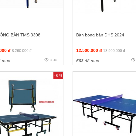
BÓNG BÀN TMS 3308
Bàn bóng bàn DHS 2024
.000 đ
12.500.000 đ
8.260.000 đ
13.900.000 đ
 mua
9516
563
đã mua
- 6 %