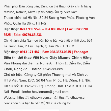
Phân phối Bàn bóng bàn, Dụng cụ thể thao, Giày chính hãng
Mizuno, Kamito, Mitre uy tín hàng đầu tại Việt Nam
Trụ sở chính tại Hà Nội: Số 84 Đường Vạn Phúc, Phường Vạn
Phúc, Quận Hà Đông, Hà Nội
Điện thoại:
0243 990 5526 – 094.880.8687 | Fax: 0243 990
5525 | Zalo: 09789.65.236
Chi Nhánh phía Nam có bàn bóng bàn và thiết bị thể dục: 554
Lê Trọng Tấn, P.Tây Thạnh, Q.Tân Phú, TP.HCM
Điện thoại:
0913 171 487 | Fax: 028.3373.0645 | Fanpage:
Siêu thị thể thao Việt Nam,
Giày Mizuno Chính Hãng
Văn Phòng đại diện tại Nghệ An: Thôn 1, Diễn Kỷ, Diễn
Châu, Nghệ An | Hotline: 0949386889
Chủ sở hữu:
Công ty Cổ phần Thương mại và Dịch vụ
HTS Việt Nam, Đ/C: Số 84 Vạn Phúc, Hà Đông, Hà Nội.
ĐKKD số: 0108262850 tại Phòng ĐKKD Sở KHĐT TP.Hà
Nội. Email: lienhe.htsvietnam@gmail.com
Website: https://thethaovn.com.vn & https://thethaovn.vn -
Sức khỏe của bạn là SỨ MỆNH của chúng tôi!