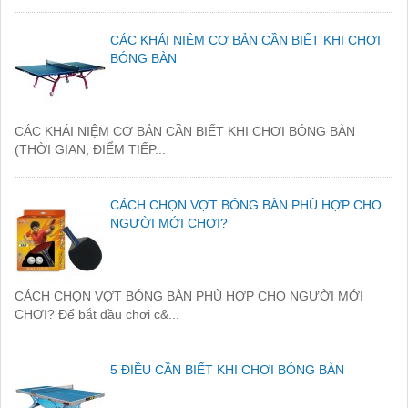
CÁC KHÁI NIỆM CƠ BẢN CẦN BIẾT KHI CHƠI
BÓNG BÀN
CÁC KHÁI NIỆM CƠ BẢN CẦN BIẾT KHI CHƠI BÓNG BÀN
(THỜI GIAN, ĐIỂM TIẾP...
CÁCH CHỌN VỢT BÓNG BÀN PHÙ HỢP CHO
NGƯỜI MỚI CHƠI?
CÁCH CHỌN VỢT BÓNG BÀN PHÙ HỢP CHO NGƯỜI MỚI
CHƠI? Để bắt đầu chơi c&...
5 ĐIỀU CẦN BIẾT KHI CHƠI BÓNG BÀN