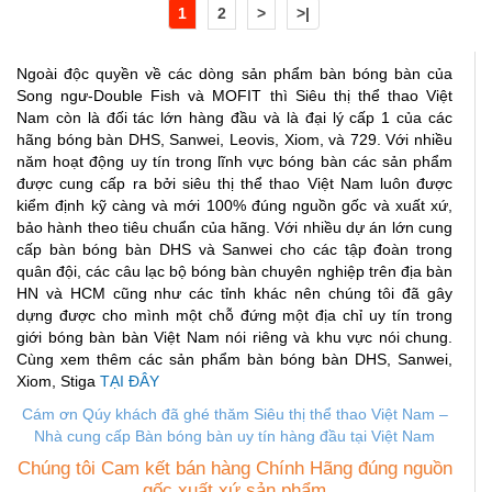
1
2
>
>|
Ngoài độc quyền về các dòng sản phẩm bàn bóng bàn của
Song ngư-Double Fish và MOFIT thì Siêu thị thể thao Việt
Nam còn là đối tác lớn hàng đầu và là đại lý cấp 1 của các
hãng bóng bàn DHS, Sanwei, Leovis, Xiom, và 729. Với nhiều
năm hoạt động uy tín trong lĩnh vực bóng bàn các sản phẩm
được cung cấp ra bởi siêu thị thể thao Việt Nam luôn được
kiểm định kỹ càng và mới 100% đúng nguồn gốc và xuất xứ,
bảo hành theo tiêu chuẩn của hãng. Với nhiều dự án lớn cung
cấp bàn bóng bàn DHS và Sanwei cho các tập đoàn trong
quân đội, các câu lạc bộ bóng bàn chuyên nghiệp trên địa bàn
HN và HCM cũng như các tỉnh khác nên chúng tôi đã gây
dựng được cho mình một chỗ đứng một địa chỉ uy tín trong
giới bóng bàn bàn Việt Nam nói riêng và khu vực nói chung.
Cùng xem thêm các sản phẩm bàn bóng bàn DHS, Sanwei,
Xiom, Stiga
TẠI ĐÂY
Cám ơn Qúy khách đã ghé thăm Siêu thị thể thao Việt Nam –
Nhà cung cấp B
àn bóng bàn uy tín hàng đầu tại Việt Nam
Chúng tôi Cam kết bán hàng Chính Hãng đúng nguồn
gốc xuất xứ sản phẩm