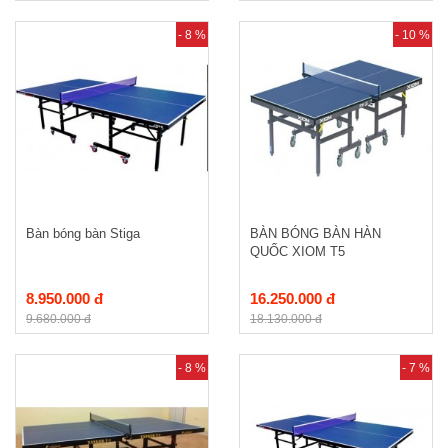
- 8 %
- 10 %
Bàn bóng bàn Stiga
BÀN BÓNG BÀN HÀN
QUỐC XIOM T5
8.950.000 đ
16.250.000 đ
9.680.000 đ
18.130.000 đ
- 8 %
- 7 %