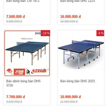
Bàn bóng bàn 729 TB-2
Bàn bóng bàn DHS 1223
7.500.000 đ
16.000.000 đ
8.880.000 đ
18.980.000 đ
- 19 %
- 9 %
Bàn đánh bóng bàn DHS
Bàn bóng bàn DHS 2023
3726
7.700.000 đ
10.900.000 đ
9.530.000 đ
11.950.000 đ