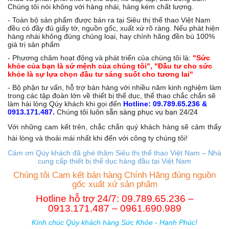
Chúng tôi nói không với hàng nhái, hàng kém chất lượng.
- Toàn bộ sản phẩm được bán ra tại Siêu thị thể thao Việt Nam
đều có đầy đủ giấy tờ, nguồn gốc, xuất xứ rõ ràng. Nếu phát hiện
hàng nhái không đúng chủng loại, hay chính hãng đền bù 100%
giá trị sản phẩm
- Phương châm hoạt động và phát triển của chúng tôi là:
"Sức
khỏe của bạn là sứ mệnh của chúng tôi", "Đầu tư cho sức
khỏe là sự lựa chọn đầu tư sáng suốt cho tương lai"
- Bộ phận tư vấn, hỗ trợ bán hàng với nhiều năm kinh nghiệm làm
trong các tập đoàn lớn về thiết bị thể dục, thể thao chắc chắn sẽ
làm hài lòng Qúy khách khi gọi đến
Hotline: 09.789.65.236 &
0913.171.487.
Chún
g tôi luôn sẵn sàng phục vụ bạn 24/24
Với những cam kết trên, chắc chắn quý khách hàng sẽ cảm thấy
hài lòng và thoải mái nhất khi đến với công ty chúng tôi!
Cám ơn Qúy khách đã ghé thăm Siêu thị thể thao Việt Nam – Nhà
cung cấp thiết bị thể dục hàng đầu tại Việt Nam
Chúng tôi Cam kết bán hàng Chính Hãng đúng nguồn
gốc xuất xứ sản phẩm
Hotline hỗ trợ 24/7: 09.789.65.236 –
0913.171.487 – 0961.690.989
Kính chúc Qúy khách hàng Sức Khỏe - Hạnh Phúc!