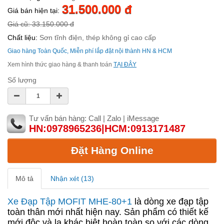
31.500.000 đ
Giá bán hiện tại:
Giá cũ: 33.150.000 đ
Chất liệu:
Sơn tĩnh điện, thép không gỉ cao cấp
Giao hàng Toàn Quốc, Miễn phí lắp đặt nội thành HN & HCM
Xem hình thức giao hàng & thanh toán
TẠI ĐÂY
Số lượng
Tư vấn bán hàng: Call | Zalo | iMessage
HN:0978965236|HCM:0913171487
Đặt Hàng Online
Mô tả
Nhận xét (13)
Xe Đạp Tập MOFIT MHE-80+1
là dòng xe đạp tập
toàn thân mới nhất hiện nay. Sản phẩm có thiết kế
mới độc và lạ khác biệt hoàn toàn so với các dòng