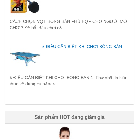
CÁCH CHỌN VỢT BÓNG BÀN PHÙ HỢP CHO NGƯỜI MỚI
CHƠI? Để bắt đầu chơi c&...
5 ĐIỀU CẦN BIẾT KHI CHƠI BÓNG BÀN
5 ĐIỀU CẦN BIẾT KHI CHƠI BÓNG BÀN 1. Thứ nhất là kiến
thức về dụng cụ b&agra...
Sản phẩm HOT đang giảm giá