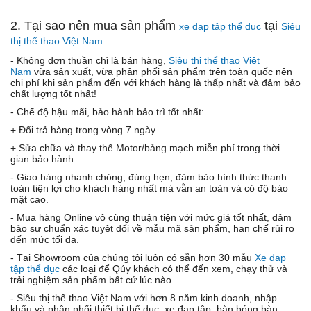
2. Tại sao nên mua sản phẩm
tại
xe đạp tập thể dục
Siêu
thị thể thao Việt Nam
- Không đơn thuần chỉ là bán hàng,
Siêu thị thể thao Việt
Nam
vừa sản xuất, vừa phân phối sản phẩm trên toàn quốc nên
chi phí khi sản phẩm đến với khách hàng là thấp nhất và đảm bảo
chất lượng tốt nhất!
- Chế độ hậu mãi, bảo hành bảo trì tốt nhất:
+ Đổi trả hàng trong vòng 7 ngày
+ Sửa chữa và thay thế Motor/bảng mạch miễn phí trong thời
gian bảo hành.
- Giao hàng nhanh chóng, đúng hẹn; đảm bảo hình thức thanh
toán tiện lợi cho khách hàng nhất mà vẫn an toàn và có độ bảo
mật cao.
- Mua hàng Online vô cùng thuận tiện với mức giá tốt nhất, đảm
bảo sự chuẩn xác tuyệt đối về mẫu mã sản phẩm, hạn chế rủi ro
đến mức tối đa.
- Tại Showroom của chúng tôi luôn có sẵn hơn 30 mẫu
Xe đạp
tập thể dục
các loại để Qúy khách có thể đến xem, chạy thử và
trải nghiệm sản phẩm bất cứ lúc nào
- Siêu thị thể thao Việt Nam với hơn 8 năm kinh doanh, nhập
khẩu và phân phối thiết bị thể dục, xe đạp tập, bàn bóng bàn.