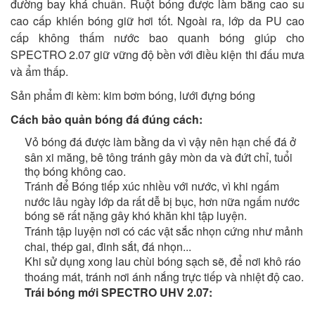
đường bay khá chuẩn. Ruột bóng được làm bằng cao su
cao cấp khiến bóng giữ hơi tốt. Ngoài ra, lớp da PU cao
cấp không thấm nước bao quanh bóng giúp cho
SPECTRO 2.07 giữ vững độ bền với điều kiện thi đấu mưa
và ẩm thấp.
Sản phẩm đi kèm: kim bơm bóng, lưới đựng bóng
Cách bảo quản bóng đá đúng cách:
Vỏ bóng đá được làm bằng da vì vậy nên hạn chế đá ở
sân xi măng, bê tông tránh gây mòn da và đứt chỉ, tuổi
thọ bóng không cao.
Tránh để Bóng tiếp xúc nhiều với nước, vì khi ngấm
nước lâu ngày lớp da rất dễ bị bục, hơn nữa ngấm nước
bóng sẽ rất nặng gây khó khăn khi tập luyện.
Tránh tập luyện nơi có các vật sắc nhọn cứng như mảnh
chai, thép gai, đinh sắt, đá nhọn...
Khi sử dụng xong lau chùi bóng sạch sẽ, để nơi khô ráo
thoáng mát, tránh nơi ánh nắng trực tiếp và nhiệt độ cao.
Trái bóng mới SPECTRO UHV 2.07: