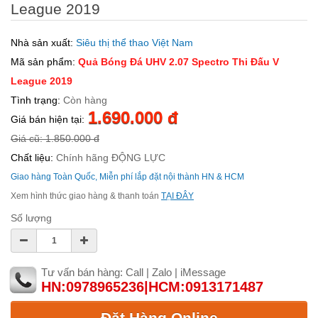
League 2019
Nhà sản xuất:
Siêu thị thể thao Việt Nam
Mã sản phẩm:
Quả Bóng Đá UHV 2.07 Spectro Thi Đấu V
League 2019
Tình trạng:
Còn hàng
1.690.000 đ
Giá bán hiện tại:
Giá cũ: 1.850.000 đ
Chất liệu:
Chính hãng ĐỘNG LỰC
Giao hàng Toàn Quốc, Miễn phí lắp đặt nội thành HN & HCM
Xem hình thức giao hàng & thanh toán
TẠI ĐÂY
Số lượng
Tư vấn bán hàng: Call | Zalo | iMessage
HN:0978965236|HCM:0913171487
Đặt Hàng Online