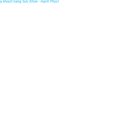
úy khách hàng Sức Khỏe - Hạnh Phúc!