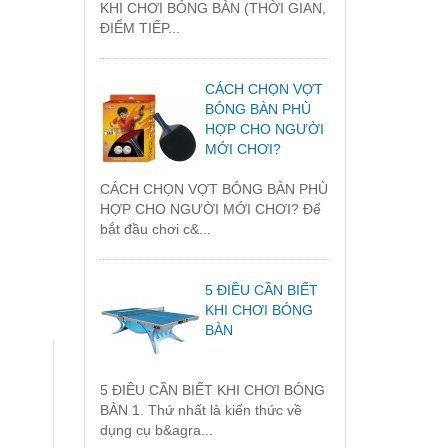
KHI CHƠI BÓNG BÀN (THỜI GIAN,
ĐIỂM TIẾP...
CÁCH CHỌN VỢT
BÓNG BÀN PHÙ
HỢP CHO NGƯỜI
MỚI CHƠI?
CÁCH CHỌN VỢT BÓNG BÀN PHÙ
HỢP CHO NGƯỜI MỚI CHƠI? Để
bắt đầu chơi c&...
5 ĐIỀU CẦN BIẾT
KHI CHƠI BÓNG
BÀN
5 ĐIỀU CẦN BIẾT KHI CHƠI BÓNG
BÀN 1. Thứ nhất là kiến thức về
dụng cụ b&agra...