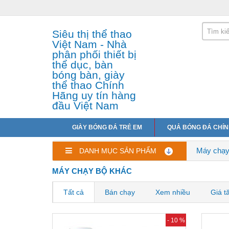
Siêu thị thể thao
Việt Nam - Nhà
phân phối thiết bị
thể dục, bàn
bóng bàn, giày
thể thao Chính
Hãng uy tín hàng
đầu Việt Nam
GIÀY BÓNG ĐÁ TRẺ EM
QUẢ BÓNG ĐÁ CHÍ
Máy chạy
DANH MỤC SẢN PHẨM
MÁY CHẠY BỘ KHÁC
Tất cả
Bán chạy
Xem nhiều
Giá t
- 10 %