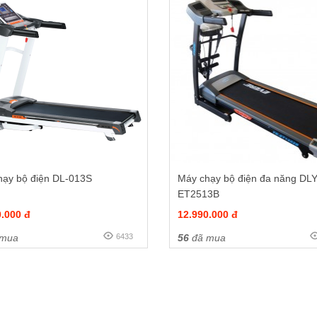
hạy bộ điện DL-013S
Máy chạy bộ điện đa năng DLY
ET2513B
0.000 đ
12.990.000 đ
 mua
6433
56
đã mua