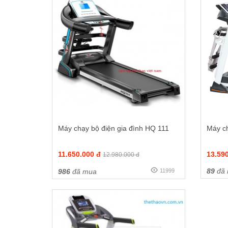
Máy chạy bộ điện gia đình HQ 111
Máy c
11.650.000 đ
13.59
12.980.000 đ
89
đã
986
đã mua
11999