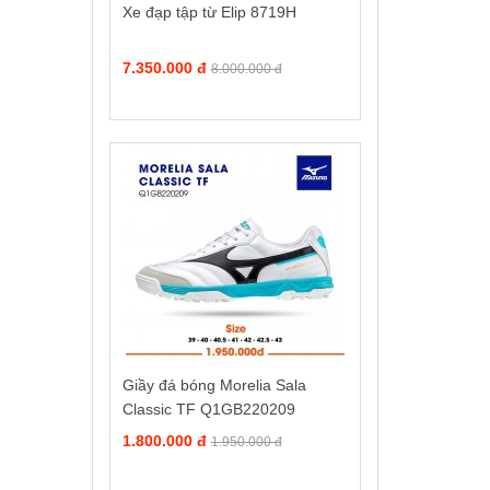
Xe đạp tập từ Elip 8719H
7.350.000 đ
8.000.000 đ
Giầy đá bóng Morelia Sala
Classic TF Q1GB220209
1.800.000 đ
1.950.000 đ