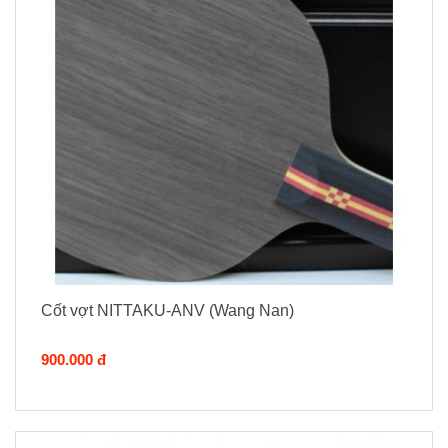
Cốt vợt NITTAKU-ANV (Wang Nan)
900.000 đ