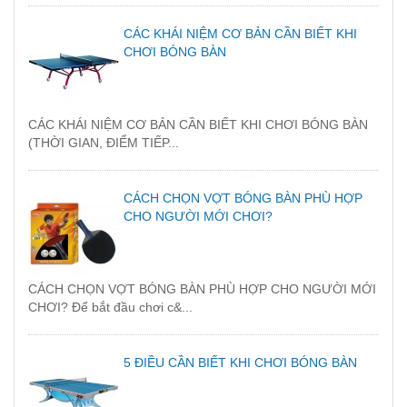
CÁC KHÁI NIỆM CƠ BẢN CẦN BIẾT KHI
CHƠI BÓNG BÀN
CÁC KHÁI NIỆM CƠ BẢN CẦN BIẾT KHI CHƠI BÓNG BÀN
(THỜI GIAN, ĐIỂM TIẾP...
CÁCH CHỌN VỢT BÓNG BÀN PHÙ HỢP
CHO NGƯỜI MỚI CHƠI?
CÁCH CHỌN VỢT BÓNG BÀN PHÙ HỢP CHO NGƯỜI MỚI
CHƠI? Để bắt đầu chơi c&...
5 ĐIỀU CẦN BIẾT KHI CHƠI BÓNG BÀN