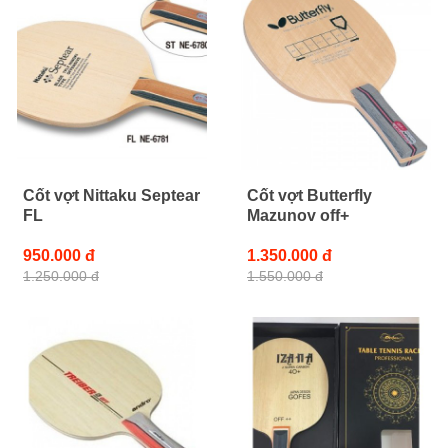
Cốt vợt Nittaku Septear
Cốt vợt Butterfly
FL
Mazunov off+
950.000 đ
1.350.000 đ
1.250.000 đ
1.550.000 đ