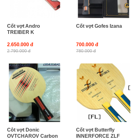
Cốt vợt Andro
Cốt vợt Gofes Izana
TREIBER K
2.650.000 đ
700.000 đ
2.790.000 đ
780.000 đ
Côt vợt Donic
Cốt vợt Butterfly
OVTCHAROV Carbon
INNERFORCE ZLF