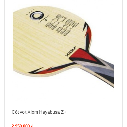
Cốt vợt Xiom Hayabusa Z+
2.950.000 đ