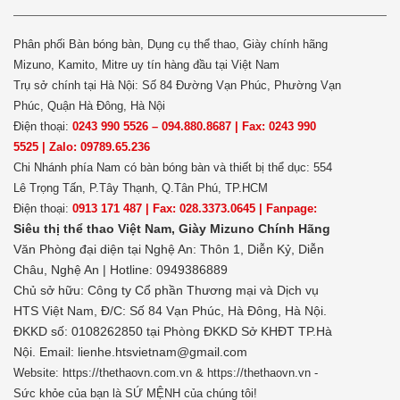
Phân phối Bàn bóng bàn, Dụng cụ thể thao, Giày chính hãng
Mizuno, Kamito, Mitre uy tín hàng đầu tại Việt Nam
Trụ sở chính tại Hà Nội: Số 84 Đường Vạn Phúc, Phường Vạn
Phúc, Quận Hà Đông, Hà Nội
Điện thoại:
0243 990 5526 – 094.880.8687 | Fax: 0243 990
5525 | Zalo: 09789.65.236
Chi Nhánh phía Nam có bàn bóng bàn và thiết bị thể dục: 554
Lê Trọng Tấn, P.Tây Thạnh, Q.Tân Phú, TP.HCM
Điện thoại:
0913 171 487 | Fax: 028.3373.0645 | Fanpage:
Siêu thị thể thao Việt Nam,
Giày Mizuno Chính Hãng
Văn Phòng đại diện tại Nghệ An: Thôn 1, Diễn Kỷ, Diễn
Châu, Nghệ An | Hotline: 0949386889
Chủ sở hữu:
Công ty Cổ phần Thương mại và Dịch vụ
HTS Việt Nam, Đ/C: Số 84 Vạn Phúc, Hà Đông, Hà Nội.
ĐKKD số: 0108262850 tại Phòng ĐKKD Sở KHĐT TP.Hà
Nội. Email: lienhe.htsvietnam@gmail.com
Website: https://thethaovn.com.vn & https://thethaovn.vn -
Sức khỏe của bạn là SỨ MỆNH của chúng tôi!