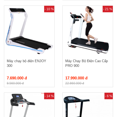
- 10 %
- 21 %
Máy chạy bộ điện ENJOY
Máy Chạy Bộ Điện Cao Cấp
300
PRO 900
7.690.000 đ
17.990.000 đ
8.560.000 đ
22.860.000 đ
- 14 %
- 6 %