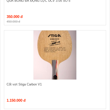
QUẢ BÓNG ĐÁ ĐỘNG LỰC UCV 3.05 SỐ 5
350.000 đ
450.000 đ
Cốt vợt Stiga Carbon V1
1.150.000 đ