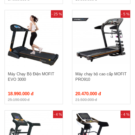
- 25 %
- 5 %
Máy Chạy Bộ Điện MOFIT
Máy chạy bộ cao cấp MOFIT
EVO 3000
PRO910
18.990.000 đ
20.470.000 đ
25.190.000 đ
21.500.000 đ
- 4 %
- 4 %