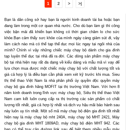
1
2
>
>|
Bạn là dân công sở hay bạn là người kinh doanh tài ba hoặc bạn
đang làm trong một cơ quan nhà nước. Cho dù bạn làm gì thì công
việc bận mải đã khiến bạn không có thời gian chăm lo cho sức
khỏe.Bạn cảm thấy sưc khỏe của mình ngày càng giảm sút đi, vậy
làm cách nào mà có thể tạp thể dục mọi lúc ngay tại ngôi nhà của
mình? Chính vì vậy những chiếc máy chạy bộ dành cho gia đình
tạp luyện thể dục tại nhà đã ra đời. Các dòng sản phẩm máy chạy
bộ tại nhà hiện nay rất đa dạng về kiểu dáng và mẫu mã vì vạy để
lựa chọn mua được một chiếc máy chạy bộ với chất lượng tốt và
giá cả hợp lý là điều bạn cần phải xem xét kỹ trước khi mua. Sieu
thị thể thao Việt Nam là nhà phân phối ủy quyền độc quyền máy
chạy bộ gia đình hãng MOFIT tại thị trường Việt Nam. Với hơn 8
năm kinh doanh trong lĩnh vực máy chạy bộ, Siêu thị thể thao Việt
Nam cam kết luôn cung cấp ra thị trường các sản phẩm có chất
lượng tốt nhất, giá cả hợp lý nhất và dịch vụ hậu mãi bảo hành sau
này luôn uy tín nhất. Một số mã máy chạy bộ điện gia đình tốt nhất
hiện nay là máy chạy bộ mht 240A, máy chạy bộ MHT 2421, Máy
chạy bộ gia đình MHT 1809AD, máy chạy bộ điện MHT 942. Các
bạn có thể truy cập đường link sau để biêt them nhiều mẫu máy