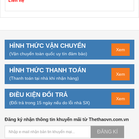
Liên hệ
HÌNH THỨC VẬN CHUYỂN
Xem
(Vận chuyển toàn quốc uy tín đảm bảo)
HÌNH THỨC THANH TOÁN
Xem
(Thanh toán tại nhà khi nhận hàng)
ĐIỀU KIỆN ĐỔI TRẢ
Xem
(Đổi trả trong 15 ngày nếu do lỗi nhà SX)
Đăng ký nhận thông tin khuyến mãi từ Thethaovn.com.vn
ĐĂNG KÍ