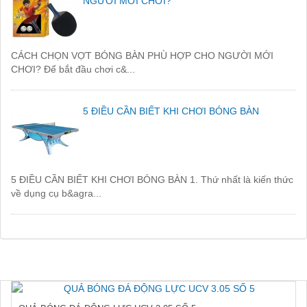
NGƯỜI MỚI CHƠI?
CÁCH CHỌN VỢT BÓNG BÀN PHÙ HỢP CHO NGƯỜI MỚI
CHƠI? Để bắt đầu chơi c&...
5 ĐIỀU CẦN BIẾT KHI CHƠI BÓNG BÀN
5 ĐIỀU CẦN BIẾT KHI CHƠI BÓNG BÀN 1. Thứ nhất là kiến thức
về dụng cụ b&agra...