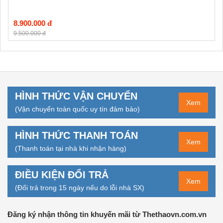
8.900.000 đ
9.500.000 đ
HÌNH THỨC VẬN CHUYỂN
Xem
(Vận chuyển toàn quốc uy tín đảm bảo)
HÌNH THỨC THANH TOÁN
Xem
(Thanh toán tại nhà khi nhận hàng)
ĐIỀU KIỆN ĐỔI TRẢ
Xem
(Đổi trả trong 15 ngày nếu do lỗi nhà SX)
Đăng ký nhận thông tin khuyến mãi từ Thethaovn.com.vn