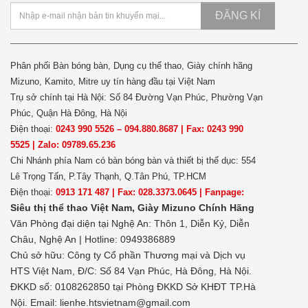
ĐĂNG KÍ
Phân phối Bàn bóng bàn, Dụng cụ thể thao, Giày chính hãng
Mizuno, Kamito, Mitre uy tín hàng đầu tại Việt Nam
Trụ sở chính tại Hà Nội: Số 84 Đường Vạn Phúc, Phường Vạn
Phúc, Quận Hà Đông, Hà Nội
Điện thoại:
0243 990 5526 – 094.880.8687 | Fax: 0243 990
5525 | Zalo: 09789.65.236
Chi Nhánh phía Nam có bàn bóng bàn và thiết bị thể dục: 554
Lê Trọng Tấn, P.Tây Thạnh, Q.Tân Phú, TP.HCM
Điện thoại:
0913 171 487 | Fax: 028.3373.0645 | Fanpage:
Siêu thị thể thao Việt Nam,
Giày Mizuno Chính Hãng
Văn Phòng đại diện tại Nghệ An: Thôn 1, Diễn Kỷ, Diễn
Châu, Nghệ An | Hotline: 0949386889
Chủ sở hữu:
Công ty Cổ phần Thương mại và Dịch vụ
HTS Việt Nam, Đ/C: Số 84 Vạn Phúc, Hà Đông, Hà Nội.
ĐKKD số: 0108262850 tại Phòng ĐKKD Sở KHĐT TP.Hà
Nội. Email: lienhe.htsvietnam@gmail.com