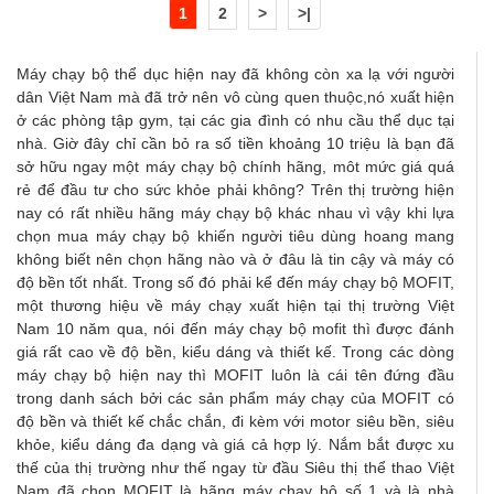
1
2
>
>|
Máy chạy bộ thể dục hiện nay đã không còn xa lạ với người
dân Việt Nam mà đã trở nên vô cùng quen thuộc,nó xuất hiện
ở các phòng tập gym, tại các gia đình có nhu cầu thể dục tại
nhà. Giờ đây chỉ cần bỏ ra số tiền khoảng 10 triệu là bạn đã
sở hữu ngay một máy chạy bộ chính hãng, môt mức giá quá
rẻ để đầu tư cho sức khỏe phải không? Trên thị trường hiện
nay có rất nhiều hãng máy chạy bộ khác nhau vì vậy khi lựa
chọn mua máy chạy bộ khiến người tiêu dùng hoang mang
không biết nên chọn hãng nào và ở đâu là tin cậy và máy có
độ bền tốt nhất. Trong số đó phải kể đến máy chạy bộ MOFIT,
một thương hiệu về máy chạy xuất hiện tại thị trường Việt
Nam 10 năm qua, nói đến máy chạy bộ mofit thì được đánh
giá rất cao về độ bền, kiểu dáng và thiết kế. Trong các dòng
máy chạy bộ hiện nay thì MOFIT luôn là cái tên đứng đầu
trong danh sách bởi các sản phẩm máy chạy của MOFIT có
độ bền và thiết kế chắc chắn, đi kèm với motor siêu bền, siêu
khỏe, kiểu dáng đa dạng và giá cả hợp lý. Nắm bắt được xu
thế của thị trường như thế ngay từ đầu Siêu thị thể thao Việt
Nam đã chọn MOFIT là hãng máy chạy bộ số 1 và là nhà