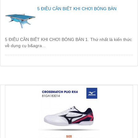
5 ĐIỀU CẦN BIẾT KHI CHƠI BÓNG BÀN
5 ĐIỀU CẦN BIẾT KHI CHƠI BÓNG BÀN 1. Thứ nhất là kiến thức
về dụng cụ b&agra...