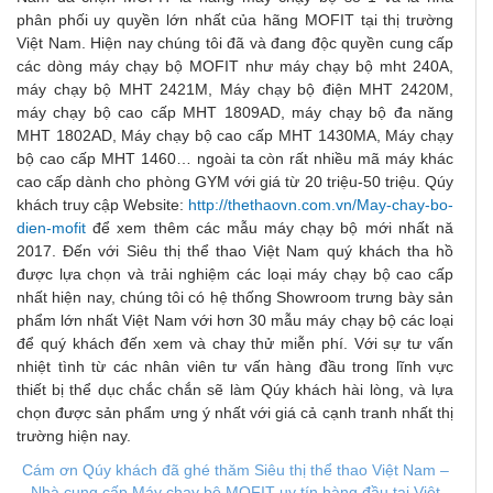
phân phối uy quyền lớn nhất của hãng MOFIT tại thị trường
Việt Nam. Hiện nay chúng tôi đã và đang độc quyền cung cấp
các dòng máy chạy bộ MOFIT như máy chạy bộ mht 240A,
máy chạy bộ MHT 2421M, Máy chạy bộ điện MHT 2420M,
máy chạy bộ cao cấp MHT 1809AD, máy chạy bộ đa năng
MHT 1802AD, Máy chạy bộ cao cấp MHT 1430MA, Máy chạy
bộ cao cấp MHT 1460… ngoài ta còn rất nhiều mã máy khác
cao cấp dành cho phòng GYM với giá từ 20 triệu-50 triệu. Qúy
khách truy cập Website:
http://thethaovn.com.vn/May-chay-bo-
dien-mofit
để xem thêm các mẫu máy chạy bộ mới nhất nă
2017. Đến với Siêu thị thể thao Việt Nam quý khách tha hồ
được lựa chọn và trải nghiệm các loại máy chạy bộ cao cấp
nhất hiện nay, chúng tôi có hệ thống Showroom trưng bày sản
phẩm lớn nhất Việt Nam với hơn 30 mẫu máy chạy bộ các loại
để quý khách đến xem và chay thử miễn phí. Với sự tư vấn
nhiệt tình từ các nhân viên tư vấn hàng đầu trong lĩnh vực
thiết bị thể dục chắc chắn sẽ làm Qúy khách hài lòng, và lựa
chọn được sản phẩm ưng ý nhất với giá cả cạnh tranh nhất thị
trường hiện nay.
Cám ơn Qúy khách đã ghé thăm Siêu thị thể thao Việt Nam –
Nhà cung cấp M
áy chạy bộ M
OFIT uy tín hàng đầu tại Việt