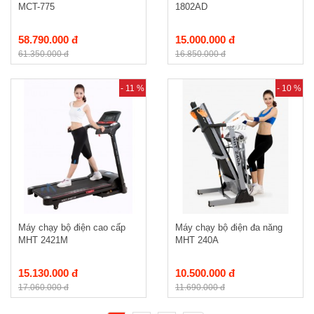
MCT-775
1802AD
58.790.000 đ
15.000.000 đ
61.350.000 đ
16.850.000 đ
- 11 %
- 10 %
Máy chạy bộ điện cao cấp
Máy chạy bộ điện đa năng
MHT 2421M
MHT 240A
15.130.000 đ
10.500.000 đ
17.060.000 đ
11.690.000 đ