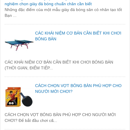
nghiệm chọn giày đá bóng chuẩn chân cần biết
Những đặc điểm của một mẫu giày đá bóng sân cỏ nhân tạo tốt
Bạn ...
CÁC KHÁI NIỆM CƠ BẢN CẦN BIẾT KHI CHƠI
BÓNG BÀN
CÁC KHÁI NIỆM CƠ BẢN CẦN BIẾT KHI CHƠI BÓNG BÀN
(THỜI GIAN, ĐIỂM TIẾP...
CÁCH CHỌN VỢT BÓNG BÀN PHÙ HỢP CHO
NGƯỜI MỚI CHƠI?
CÁCH CHỌN VỢT BÓNG BÀN PHÙ HỢP CHO NGƯỜI MỚI
CHƠI? Để bắt đầu chơi c&...