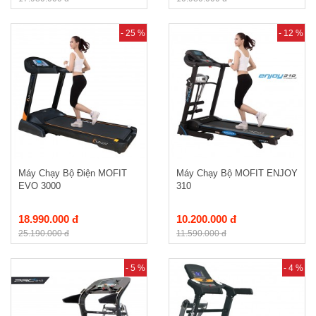
- 25 %
- 12 %
Máy Chạy Bộ Điện MOFIT
Máy Chạy Bộ MOFIT ENJOY
EVO 3000
310
18.990.000 đ
10.200.000 đ
25.190.000 đ
11.590.000 đ
- 5 %
- 4 %