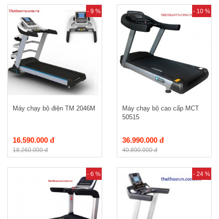
- 9 %
- 10 %
Máy chạy bộ điện TM 2046M
Máy chạy bộ cao cấp MCT
50515
16.590.000 đ
36.990.000 đ
18.260.000 đ
40.890.000 đ
- 6 %
- 24 %