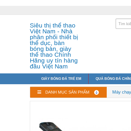
Siêu thị thể thao
Việt Nam - Nhà
phân phối thiết bị
thể dục, bàn
bóng bàn, giày
thể thao Chính
Hãng uy tín hàng
đầu Việt Nam
GIÀY BÓNG ĐÁ TRẺ EM
QUẢ BÓNG ĐÁ CHÍ
Máy chạy
DANH MỤC SẢN PHẨM