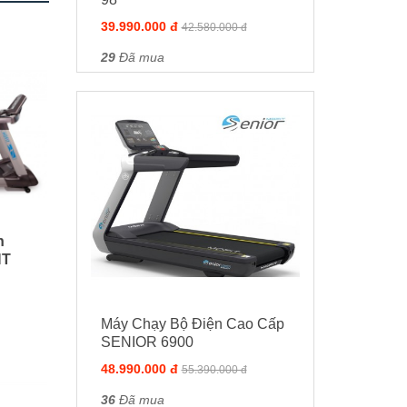
39.990.000 đ
42.580.000 đ
29
Đã mua
n
HT
Máy Chạy Bộ Điện Cao Cấp
SENIOR 6900
48.990.000 đ
55.390.000 đ
36
Đã mua