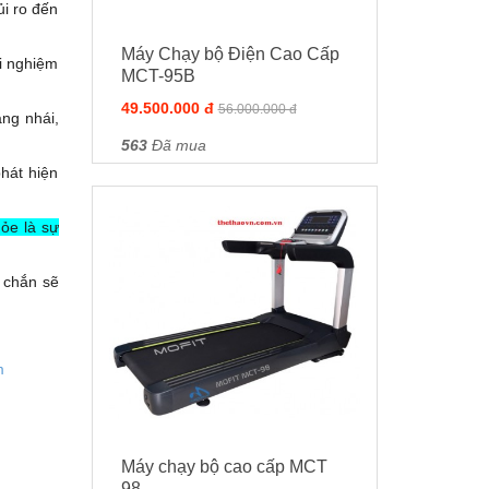
ủi ro đến
Máy Chạy bộ Điện Cao Cấp
i nghiệm
MCT-95B
49.500.000 đ
56.000.000 đ
àng nhái,
563
Đã mua
hát hiện
ỏe là sự
c chắn sẽ
m
Máy chạy bộ cao cấp MCT
98