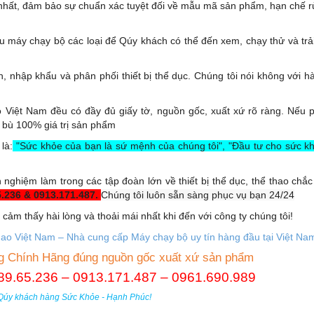
 nhất, đảm bảo sự chuẩn xác tuyệt đối về mẫu mã sản phẩm, hạn chế r
 máy chạy bộ các loại để Qúy khách có thể đến xem, chạy thử và trả
, nhập khẩu và phân phối thiết bị thể dục. Chúng tôi nói không với h
o Việt Nam đều có đầy đủ giấy tờ, nguồn gốc, xuất xứ rõ ràng. Nếu p
 bù 100% giá trị sản phẩm
là:
"Sức khỏe của bạn là sứ mệnh của chúng tôi", "Đầu tư cho sức kh
 nghiệm làm trong các tập đoàn lớn về thiết bị thể dục, thể thao chắ
5.236 & 0913.171.487.
Chúng tôi luôn sẵn sàng phục vụ bạn 24/24
ảm thấy hài lòng và thoải mái nhất khi đến với công ty chúng tôi!
hao Việt Nam – Nhà cung cấp M
áy chạy bộ uy tín hàng đầu tại Việt Na
g Chính Hãng đúng nguồn gốc xuất xứ sản phẩm
.789.65.236 – 0913.171.487 – 0961.690.989
Qúy khách hàng Sức Khỏe - Hạnh Phúc!