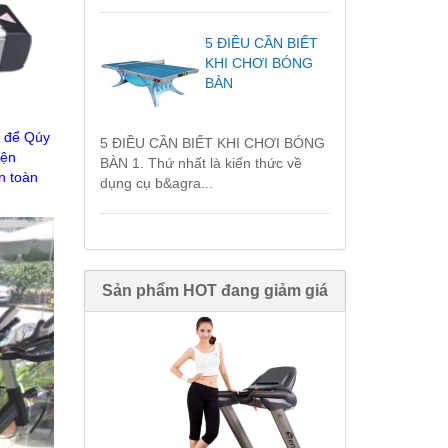
5 ĐIỀU CẦN BIẾT
KHI CHƠI BÓNG
BÀN
m để Qúy
5 ĐIỀU CẦN BIẾT KHI CHƠI BÓNG
iện
BÀN 1. Thứ nhất là kiến thức về
n toàn
dụng cụ b&agra...
Sản phẩm HOT đang giảm giá