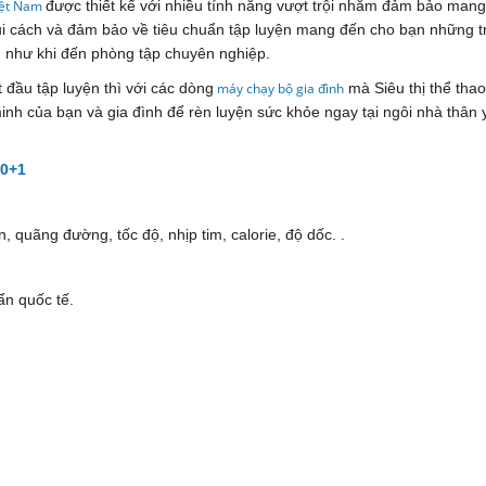
Việt Nam
được thiết kế với nhiều tính năng vượt trội nhằm đảm bảo man
 cách và đảm bảo về tiêu chuẩn tập luyện mang đến cho bạn những tr
gì như khi đến phòng tập chuyên nghiệp.
 đầu tập luyện thì với các dòng
máy chạy bộ gia đình
mà Siêu thị thể tha
inh của bạn và gia đình để rèn luyện sức khỏe ngay tại ngôi nhà thân
00+1
, quãng đường, tốc độ, nhịp tim, calorie, độ dốc. .
ẩn quốc tế.