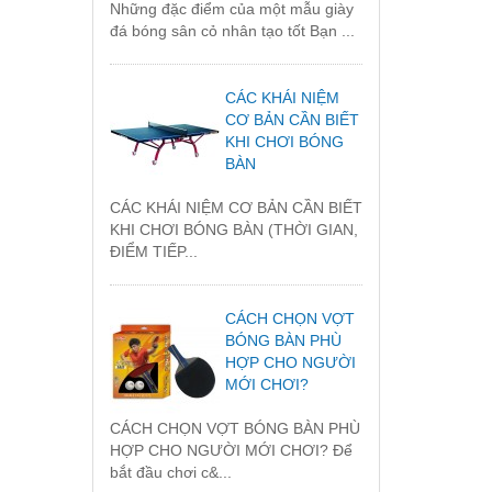
Những đặc điểm của một mẫu giày
đá bóng sân cỏ nhân tạo tốt Bạn ...
CÁC KHÁI NIỆM
CƠ BẢN CẦN BIẾT
KHI CHƠI BÓNG
BÀN
CÁC KHÁI NIỆM CƠ BẢN CẦN BIẾT
KHI CHƠI BÓNG BÀN (THỜI GIAN,
ĐIỂM TIẾP...
CÁCH CHỌN VỢT
BÓNG BÀN PHÙ
HỢP CHO NGƯỜI
MỚI CHƠI?
CÁCH CHỌN VỢT BÓNG BÀN PHÙ
HỢP CHO NGƯỜI MỚI CHƠI? Để
bắt đầu chơi c&...