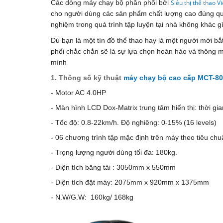
Các dòng máy chạy bộ phân phối bởi
Siêu thị thể thao 
cho người dùng các sản phẩm chất lượng cao đúng qui
nghiệm trong quá trình tập luyện tại nhà không khác 
Dù bạn là một tín đồ thể thao hay là một người mới bắt
phối chắc chắn sẽ là sự lựa chọn hoàn hảo và thông m
mình
1. Thông số kỹ thuật
máy chạy bộ cao cấp MCT-8
- Motor AC 4.0HP
- Màn hình LCD Dox-Matrix trung tâm hiển thị: thời gian
- Tốc độ: 0.8-22km/h. Độ nghiêng: 0-15% (16 levels)
- 06 chương trình tập mặc định trên máy theo tiêu chu
- Trọng lượng người dùng tối đa: 180kg.
- Diện tích băng tải : 3050mm x 550mm
- Diện tích đặt máy: 2075mm x 920mm x 1375mm
- N.W/G.W: 160kg/ 168kg