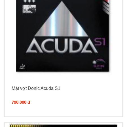
Mặt vợt Donic Acuda S1
790.000 đ