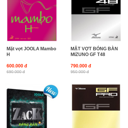
Mặt vợt JOOLA Mambo
MẶT VỢT BÓNG BÀN
H
MIZUNO GF T48
600.000 đ
790.000 đ
690.000 đ
950.000 đ