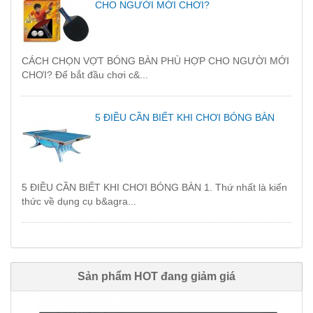
CHO NGƯỜI MỚI CHƠI?
CÁCH CHỌN VỢT BÓNG BÀN PHÙ HỢP CHO NGƯỜI MỚI
CHƠI? Để bắt đầu chơi c&...
5 ĐIỀU CẦN BIẾT KHI CHƠI BÓNG BÀN
5 ĐIỀU CẦN BIẾT KHI CHƠI BÓNG BÀN 1. Thứ nhất là kiến
thức về dụng cụ b&agra...
Sản phẩm HOT đang giảm giá