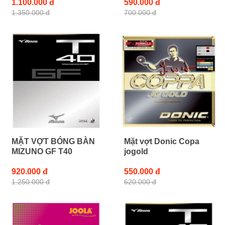
1.100.000 đ
590.000 đ
1.350.000 đ
700.000 đ
MẶT VỢT BÓNG BÀN
Mặt vợt Donic Copa
MIZUNO GF T40
jogold
920.000 đ
550.000 đ
1.250.000 đ
620.000 đ