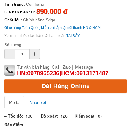
Tình trạng:
Còn hàng
890.000 đ
Giá bán hiện tại:
Chất liệu:
Chính hãng Stiga
Giao hàng Toàn Quốc, Miễn phí lắp đặt nội thành HN & HCM
Xem hình thức giao hàng & thanh toán
TẠI ĐÂY
Số lượng
Tư vấn bán hàng: Call | Zalo | iMessage
HN:0978965236|HCM:0913171487
Đặt Hàng Online
Mô tả
Nhận xét
–
Tốc độ
: 136
Độ xoáy
: 126
Kiểm soát
: 87
Đặc điểm