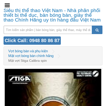
Siêu thị thể thao Việt Nam - Nhà phân phối
thiết bị thể dục, bàn bóng bàn, giày thể
thao Chính Hãng uy tín hàng đầu Việt Nam
Click Call: 0948 80 86 87
Vợt bóng bàn và phụ kiện
Mặt vợt bóng bàn chính hãng
Mặt vợt Stiga Calibra spin