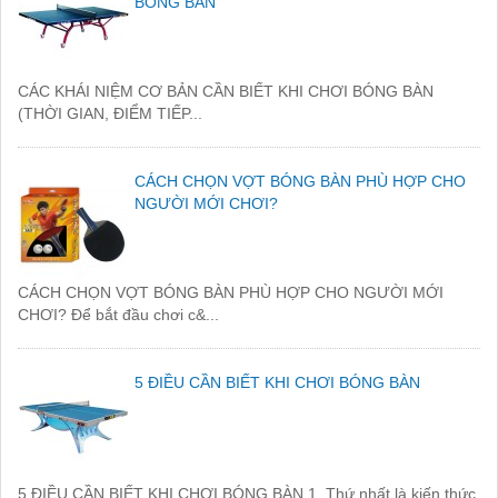
BÓNG BÀN
CÁC KHÁI NIỆM CƠ BẢN CẦN BIẾT KHI CHƠI BÓNG BÀN
(THỜI GIAN, ĐIỂM TIẾP...
CÁCH CHỌN VỢT BÓNG BÀN PHÙ HỢP CHO
NGƯỜI MỚI CHƠI?
CÁCH CHỌN VỢT BÓNG BÀN PHÙ HỢP CHO NGƯỜI MỚI
CHƠI? Để bắt đầu chơi c&...
5 ĐIỀU CẦN BIẾT KHI CHƠI BÓNG BÀN
5 ĐIỀU CẦN BIẾT KHI CHƠI BÓNG BÀN 1. Thứ nhất là kiến thức