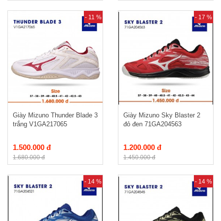
- 11 %
- 17 %
Giày Mizuno Thunder Blade 3
Giày Mizuno Sky Blaster 2
trắng V1GA217065
đỏ đen 71GA204563
1.500.000 đ
1.200.000 đ
1.680.000 đ
1.450.000 đ
- 14 %
- 14 %