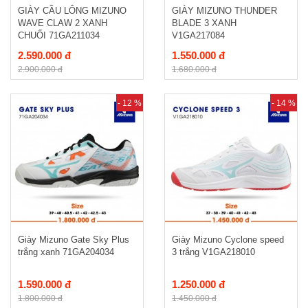
GIÀY CẦU LÔNG MIZUNO
GIÀY MIZUNO THUNDER
WAVE CLAW 2 XANH
BLADE 3 XANH
CHUỐI 71GA211034
V1GA217084
2.590.000 đ
1.550.000 đ
2.900.000 đ
1.680.000 đ
- 12 %
- 14 %
Giày Mizuno Gate Sky Plus
Giày Mizuno Cyclone speed
trắng xanh 71GA204034
3 trắng V1GA218010
1.590.000 đ
1.250.000 đ
1.800.000 đ
1.450.000 đ