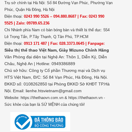
Trụ sở chính tại Hà Nội: Số 84 Đường Vạn Phúc, Phường Vạn
Phúc, Quận Hà Đông, Hà Nội
Điện thoại:
0243 990 5526 – 094.880.8687 | Fax: 0243 990
5525 | Zalo: 09789.65.236
Chi Nhánh phía Nam có bàn bóng bàn và thiết bị thể dục: 554
Lê Trọng Tấn, P.Tây Thạnh, Q.Tân Phú, TP.HCM
Điện thoại:
0913 171 487 | Fax: 028.3373.0645 | Fanpage:
Siêu thị thể thao Việt Nam,
Giày Mizuno Chính Hãng
Văn Phòng đại diện tại Nghệ An: Thôn 1, Diễn Kỷ, Diễn
Châu, Nghệ An | Hotline: 0949386889
Chủ sở hữu:
Công ty Cổ phần Thương mại và Dịch vụ
HTS Việt Nam, Đ/C: Số 84 Vạn Phúc, Hà Đông, Hà Nội.
ĐKKD số: 0108262850 tại Phòng ĐKKD Sở KHĐT TP.Hà
Nội. Email: lienhe.htsvietnam@gmail.com
Website: https://thethaovn.com.vn & https://thethaovn.vn -
Sức khỏe của bạn là SỨ MỆNH của chúng tôi!