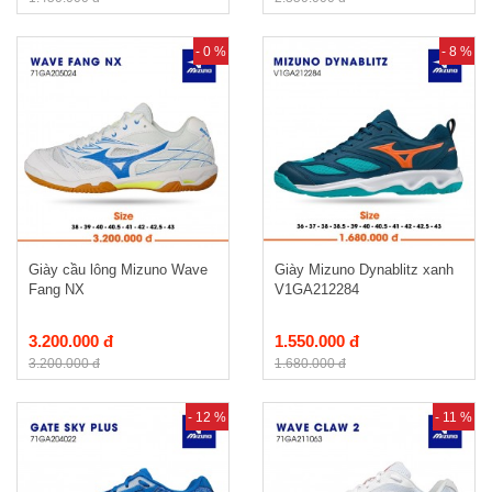
- 0 %
- 8 %
Giày cầu lông Mizuno Wave
Giày Mizuno Dynablitz xanh
Fang NX
V1GA212284
3.200.000 đ
1.550.000 đ
3.200.000 đ
1.680.000 đ
- 12 %
- 11 %