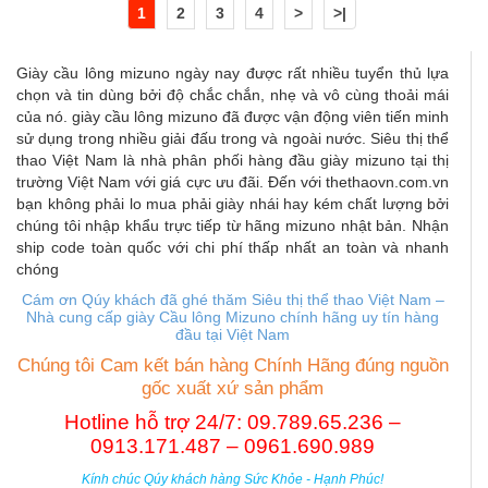
1
2
3
4
>
>|
Giày cầu lông mizuno ngày nay được rất nhiều tuyển thủ lựa
chọn và tin dùng bởi độ chắc chắn, nhẹ và vô cùng thoải mái
của nó. giày cầu lông mizuno đã được vận động viên tiến minh
sử dụng trong nhiều giải đấu trong và ngoài nước. Siêu thị thể
thao Việt Nam là nhà phân phối hàng đầu giày mizuno tại thị
trường Việt Nam với giá cực ưu đãi. Đến với thethaovn.com.vn
bạn không phải lo mua phải giày nhái hay kém chất lượng bởi
chúng tôi nhập khẩu trực tiếp từ hãng mizuno nhật bản. Nhận
ship code toàn quốc với chi phí thấp nhất an toàn và nhanh
chóng
Cám ơn Qúy khách đã ghé thăm Siêu thị thể thao Việt Nam –
Nhà cung cấp giày Cầu lông Mizuno chính hãng uy tín hàng
đầu tại Việt Nam
Chúng tôi Cam kết bán hàng Chính Hãng đúng nguồn
gốc xuất xứ sản phẩm
Hotline hỗ trợ 24/7: 09.789.65.236 –
0913.171.487 – 0961.690.989
Kính chúc Qúy khách hàng Sức Khỏe - Hạnh Phúc!