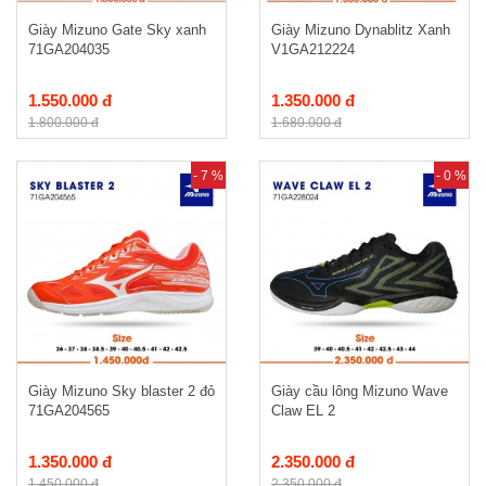
Giày Mizuno Gate Sky xanh
Giày Mizuno Dynablitz Xanh
71GA204035
V1GA212224
1.550.000 đ
1.350.000 đ
1.800.000 đ
1.680.000 đ
- 7 %
- 0 %
Giày Mizuno Sky blaster 2 đỏ
Giày cầu lông Mizuno Wave
71GA204565
Claw EL 2
1.350.000 đ
2.350.000 đ
1.450.000 đ
2.350.000 đ