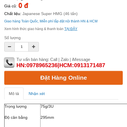
0 đ
Giá cũ:
Chất liệu:
Japanese Super HMG (46 tấn)
Giao hàng Toàn Quốc, Miễn phí lắp đặt nội thành HN & HCM
Xem hình thức giao hàng & thanh toán
TẠI ĐÂY
Số lượng
Tư vấn bán hàng: Call | Zalo | iMessage
HN:0978965236|HCM:0913171487
Đặt Hàng Online
Mô tả
Nhận xét
Trọng lượng
75g/3U
Độ cân bằng
295mm