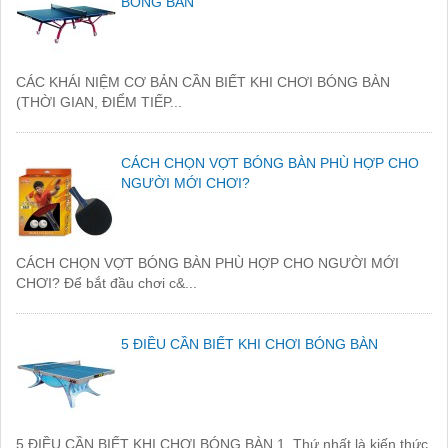
BÓNG BÀN
CÁC KHÁI NIỆM CƠ BẢN CẦN BIẾT KHI CHƠI BÓNG BÀN
(THỜI GIAN, ĐIỂM TIẾP...
CÁCH CHỌN VỢT BÓNG BÀN PHÙ HỢP CHO
NGƯỜI MỚI CHƠI?
CÁCH CHỌN VỢT BÓNG BÀN PHÙ HỢP CHO NGƯỜI MỚI
CHƠI? Để bắt đầu chơi c&...
5 ĐIỀU CẦN BIẾT KHI CHƠI BÓNG BÀN
5 ĐIỀU CẦN BIẾT KHI CHƠI BÓNG BÀN 1. Thứ nhất là kiến thức