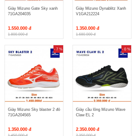
Giày Mizuno Gate Sky xanh
Giày Mizuno Dynablitz Xanh
71GA204035
V1GA212224
1.550.000 đ
1.350.000 đ
1.800.000 đ
1.680.000 đ
- 7 %
- 0 %
Giày Mizuno Sky blaster 2 đỏ
Giày cầu lông Mizuno Wave
71GA204565
Claw EL 2
1.350.000 đ
2.350.000 đ
1.450.000 đ
2.350.000 đ