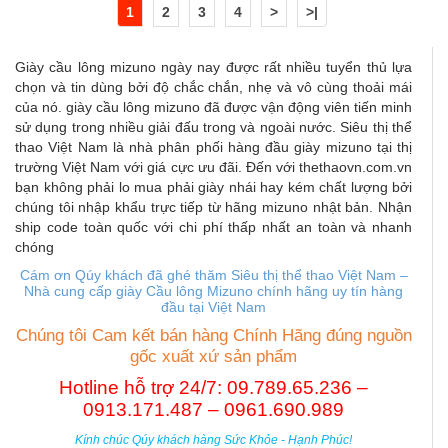
1
2
3
4
>
>|
Giày cầu lông mizuno ngày nay được rất nhiều tuyển thủ lựa
chọn và tin dùng bởi độ chắc chắn, nhẹ và vô cùng thoải mái
của nó. giày cầu lông mizuno đã được vận động viên tiến minh
sử dụng trong nhiều giải đấu trong và ngoài nước. Siêu thị thể
thao Việt Nam là nhà phân phối hàng đầu giày mizuno tại thị
trường Việt Nam với giá cực ưu đãi. Đến với thethaovn.com.vn
bạn không phải lo mua phải giày nhái hay kém chất lượng bởi
chúng tôi nhập khẩu trực tiếp từ hãng mizuno nhật bản. Nhận
ship code toàn quốc với chi phí thấp nhất an toàn và nhanh
chóng
Cám ơn Qúy khách đã ghé thăm Siêu thị thể thao Việt Nam –
Nhà cung cấp giày Cầu lông Mizuno chính hãng uy tín hàng
đầu tại Việt Nam
Chúng tôi Cam kết bán hàng Chính Hãng đúng nguồn
gốc xuất xứ sản phẩm
Hotline hỗ trợ 24/7: 09.789.65.236 –
0913.171.487 – 0961.690.989
Kính chúc Qúy khách hàng Sức Khỏe - Hạnh Phúc!