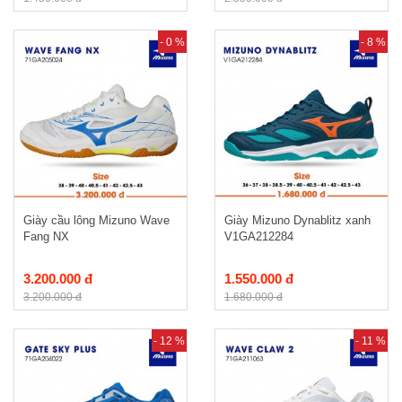
- 0 %
- 8 %
Giày cầu lông Mizuno Wave
Giày Mizuno Dynablitz xanh
Fang NX
V1GA212284
3.200.000 đ
1.550.000 đ
3.200.000 đ
1.680.000 đ
- 12 %
- 11 %