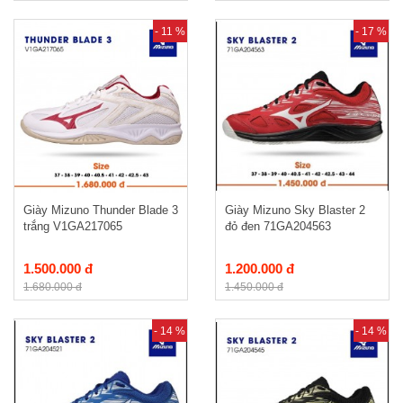
- 11 %
- 17 %
Giày Mizuno Thunder Blade 3
Giày Mizuno Sky Blaster 2
trắng V1GA217065
đỏ đen 71GA204563
1.500.000 đ
1.200.000 đ
1.680.000 đ
1.450.000 đ
- 14 %
- 14 %