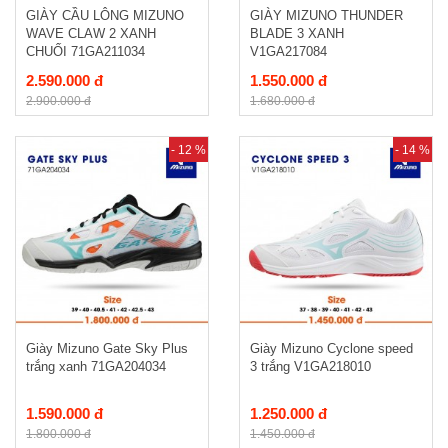
GIÀY CẦU LÔNG MIZUNO
GIÀY MIZUNO THUNDER
WAVE CLAW 2 XANH
BLADE 3 XANH
CHUỐI 71GA211034
V1GA217084
2.590.000 đ
1.550.000 đ
2.900.000 đ
1.680.000 đ
- 12 %
- 14 %
Giày Mizuno Gate Sky Plus
Giày Mizuno Cyclone speed
trắng xanh 71GA204034
3 trắng V1GA218010
1.590.000 đ
1.250.000 đ
1.800.000 đ
1.450.000 đ