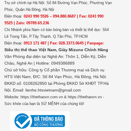
Trụ sở chính tại Hà Nội: Số 84 Đường Vạn Phúc, Phường Vạn
Phúc, Quận Hà Đông, Hà Nội
Điện thoại:
0243 990 5526 – 094.880.8687 | Fax: 0243 990
5525 | Zalo: 09789.65.236
Chi Nhánh phía Nam có bàn bóng bàn và thiết bị thể dục: 554
Lê Trọng Tấn, P.Tây Thạnh, Q.Tân Phú, TP.HCM
Điện thoại:
0913 171 487 | Fax: 028.3373.0645 | Fanpage:
Siêu thị thể thao Việt Nam,
Giày Mizuno Chính Hãng
Văn Phòng đại diện tại Nghệ An: Thôn 1, Diễn Kỷ, Diễn
Châu, Nghệ An | Hotline: 0949386889
Chủ sở hữu:
Công ty Cổ phần Thương mại và Dịch vụ
HTS Việt Nam, Đ/C: Số 84 Vạn Phúc, Hà Đông, Hà Nội.
ĐKKD số: 0108262850 tại Phòng ĐKKD Sở KHĐT TP.Hà
Nội. Email: lienhe.htsvietnam@gmail.com
Website: https://thethaovn.com.vn & https://thethaovn.vn -
Sức khỏe của bạn là SỨ MỆNH của chúng tôi!