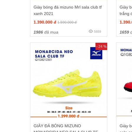
Giày bóng đá mizuno Mrl sala club tf
Giày b
xanh 2021
trắng 
1.390.000 đ
1.390
1.590.000 đ
1986
đã mua
5659
1659
đ
- 24 %
GIÀY ĐÁ BÓNG MIZUNO
Giày 