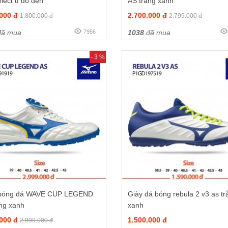
elect tf đỏ đen
AS trắng xanh
.000 đ
2.700.000 đ
1.800.000 đ
2.799.000 đ
ã mua
7956
1038
đã mua
- 3 %
bóng đá WAVE CUP LEGEND
Giày đá bóng rebula 2 v3 as tr
ắng xanh
xanh
.000 đ
1.500.000 đ
2.999.000 đ