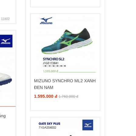
11802
MIZUNO SYNCHRO ML2 XANH
ĐEN NAM
1.595.000 đ
1.760.000 đ
ắng