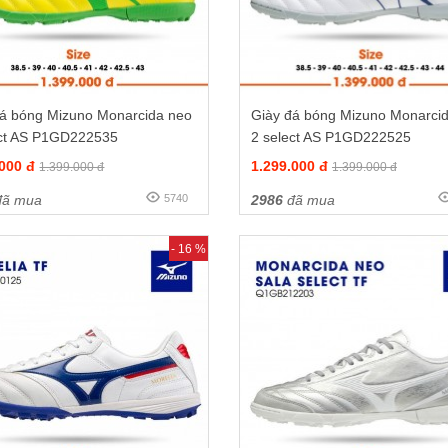
đá bóng Mizuno Monarcida neo
Giày đá bóng Mizuno Monarci
ect AS P1GD222535
2 select AS P1GD222525
.000 đ
1.299.000 đ
1.399.000 đ
1.399.000 đ
ã mua
5740
2986
đã mua
- 16 %