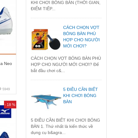
KHI CHƠI BÓNG BÀN (THỜI GIAN,
ĐIỂM TIẾP...
CÁCH CHỌN VỢT
BÓNG BÀN PHÙ
HỢP CHO NGƯỜI
MỚI CHƠI?
CÁCH CHỌN VỢT BÓNG BÀN PHÙ
da Neo
HỢP CHO NGƯỜI MỚI CHƠI? Để
bắt đầu chơi c&...
5 ĐIỀU CẦN BIẾT
5949
KHI CHƠI BÓNG
BÀN
- 18 %
5 ĐIỀU CẦN BIẾT KHI CHƠI BÓNG
BÀN 1. Thứ nhất là kiến thức về
dụng cụ b&agra...