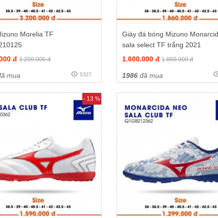
izuno Morelia TF
Giày đá bóng Mizuno Monarci
210125
sala select TF trắng 2021
.000 đ
1.600.000 đ
3.200.000 đ
1.860.000 đ
ã mua
5327
1986
đã mua
- 13 %