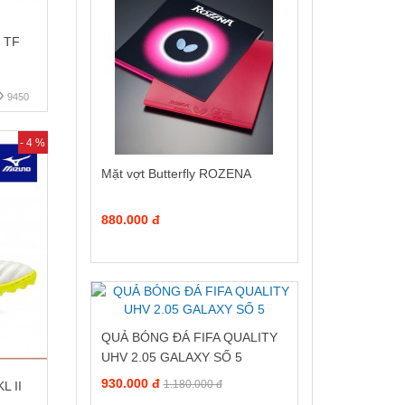
 TF
9450
- 4 %
Mặt vợt Butterfly ROZENA
880.000 đ
QUẢ BÓNG ĐÁ FIFA QUALITY
UHV 2.05 GALAXY SỐ 5
930.000 đ
1.180.000 đ
L II