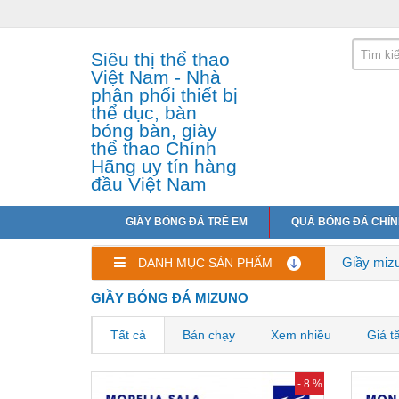
Siêu thị thể thao
Việt Nam - Nhà
phân phối thiết bị
thể dục, bàn
bóng bàn, giày
thể thao Chính
Hãng uy tín hàng
đầu Việt Nam
GIÀY BÓNG ĐÁ TRẺ EM
QUẢ BÓNG ĐÁ CHÍ
Giầy miz
DANH MỤC SẢN PHẨM
GIẦY BÓNG ĐÁ MIZUNO
Tất cả
Bán chạy
Xem nhiều
Giá t
- 8 %