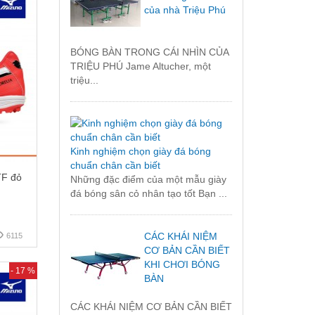
của nhà Triệu Phú
BÓNG BÀN TRONG CÁI NHÌN CỦA
TRIỆU PHÚ Jame Altucher, một
triệu...
Kinh nghiệm chọn giày đá bóng
chuẩn chân cần biết
TF đỏ
Những đặc điểm của một mẫu giày
đá bóng sân cỏ nhân tạo tốt Bạn ...
CÁC KHÁI NIỆM
6115
CƠ BẢN CẦN BIẾT
KHI CHƠI BÓNG
- 17 %
BÀN
CÁC KHÁI NIỆM CƠ BẢN CẦN BIẾT