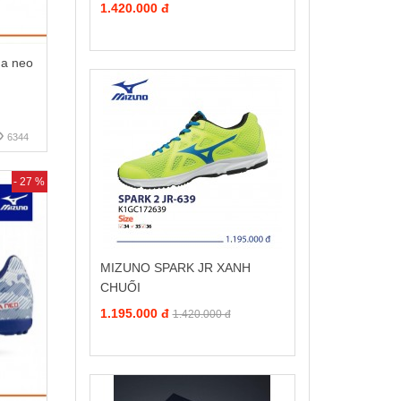
1.420.000 đ
da neo
6344
- 27 %
MIZUNO SPARK JR XANH
CHUỐI
1.195.000 đ
1.420.000 đ