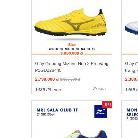
Giày đá bóng Mizuno Neo 3 Pro vàng
Giày 
P1GD228445
trắng
2.790.000 đ
2.300
3.050.000 đ
1489
đã mua
9463
1459
đ
- 9 %