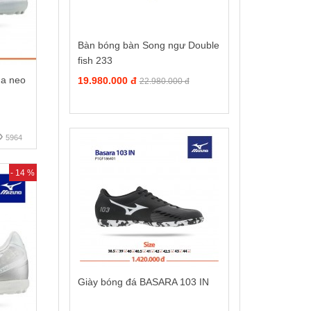
Bàn bóng bàn Song ngư Double
fish 233
da neo
19.980.000 đ
22.980.000 đ
5964
- 14 %
Giày bóng đá BASARA 103 IN