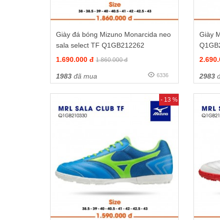
Giày đá bóng Mizuno Monarcida neo
Giày M
sala select TF Q1GB212262
Q1GB
1.690.000 đ
2.690
1.860.000 đ
1983
đã mua
6336
2983
đ
- 13 %