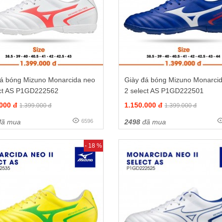
đá bóng Mizuno Monarcida neo
Giày đá bóng Mizuno Monarci
ect AS P1GD222562
2 select AS P1GD222501
.000 đ
1.150.000 đ
1.399.000 đ
1.399.000 đ
ã mua
6596
2498
đã mua
- 18 %