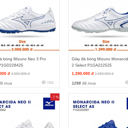
đá bóng Mizuno Neo 3 Pro
Giày đá bóng Mizuno Monarci
 P1GD228425
2 Select P1GA222525
.000 đ
1.290.000 đ
3.050.000 đ
1.550.000 đ
ã mua
7202
1298
đã mua
- 7 %