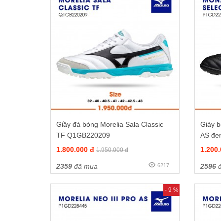
Giầy đá bóng Morelia Sala Classic
Giày b
TF Q1GB220209
AS đe
1.800.000 đ
1.200
1.950.000 đ
2359
đã mua
6217
2596
đ
- 9 %