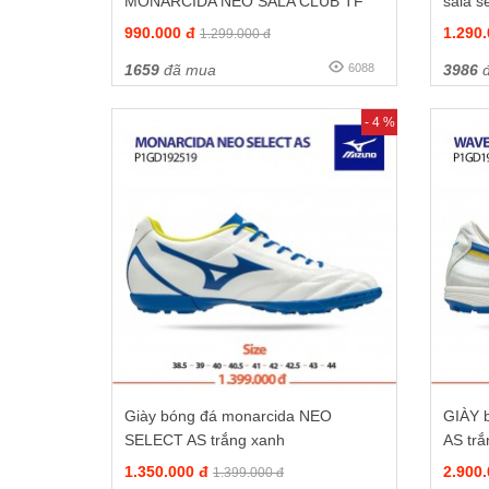
MONARCIDA NEO SALA CLUB TF
sala s
VÀNG CHANH
990.000 đ
1.290
1.299.000 đ
1659
đã mua
6088
3986
đ
- 4 %
Giày bóng đá monarcida NEO
GIÀY 
SELECT AS trắng xanh
AS tr
1.350.000 đ
2.900
1.399.000 đ