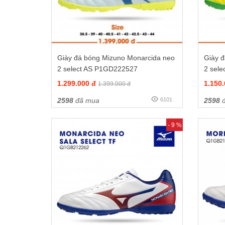
Giày đá bóng Mizuno Monarcida neo
Giày 
2 select AS P1GD222527
2 sel
1.299.000 đ
1.150
1.399.000 đ
2598
đã mua
6101
2598
đ
- 9 %