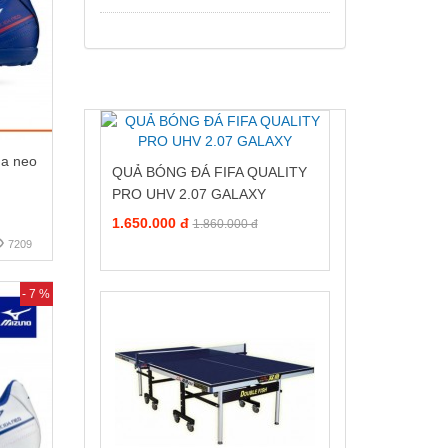
da neo
QUẢ BÓNG ĐÁ FIFA QUALITY
PRO UHV 2.07 GALAXY
1.650.000 đ
1.860.000 đ
7209
- 7 %