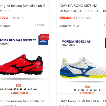
óng đá mizuno Mrl sala club tf
GIÀY ĐÁ BÓNG MIZUNO
đỏ 2021
MONARCIDA NEO SALA CLUB
TRẮNG XANH
.000 đ
950.000 đ
1.590.000 đ
1.299.000 đ
ã mua
5898
2698
đã mua
- 28 %
bóng đá mizuno Monarcida neo
GIÀY bóng đá MORELIA NEO K