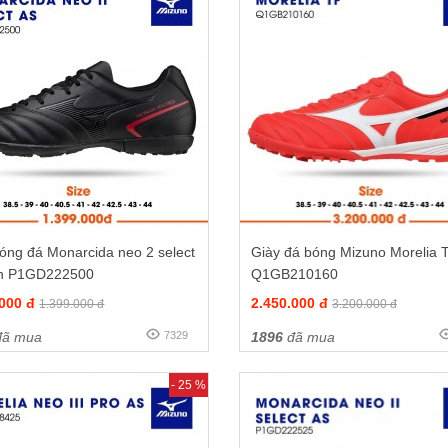
óng đá Monarcida neo 2 select
Giày đá bóng Mizuno Morelia 
n P1GD222500
Q1GB210160
.000 đ
2.450.000 đ
1.399.000 đ
3.200.000 đ
ã mua
7329
1896
đã mua
- 25 %