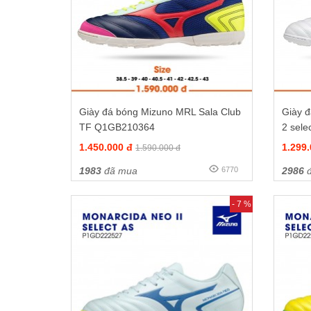
Giày đá bóng Mizuno MRL Sala Club
Giày 
TF Q1GB210364
2 sel
1.450.000 đ
1.299
1.590.000 đ
1983
đã mua
6770
2986
đ
- 7 %