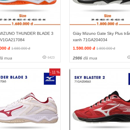
 MIZUNO THUNDER BLADE 3
Giày Mizuno Gate Sky Plus trắ
 V1GA217084
xanh 71GA204034
.000 đ
1.590.000 đ
1.680.000 đ
1.800.000 đ
ã mua
6423
2986
đã mua
- 11 %