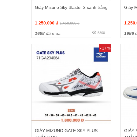
Giày Mizuno Sky Blaster 2 xanh trắng
Giày M
1.250.000 đ
1.250
1.450.000 đ
1698
đã mua
5800
1986
đ
- 17 %
GIÀY MIZUNO GATE SKY PLUS
GIÀY