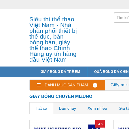
Siêu thị thể thao
Việt Nam - Nhà
phân phối thiết bị
thể dục, bàn
bóng bàn, giày
thể thao Chính
Hãng uy tín hàng
đầu Việt Nam
GIÀY BÓNG ĐÁ TRẺ EM
QUẢ BÓNG ĐÁ CHÍ
Giầy miz
DANH MỤC SẢN PHẨM
GIẦY BÓNG CHUYỀN MIZUNO
Tất cả
Bán chạy
Xem nhiều
Giá t
- 4 %