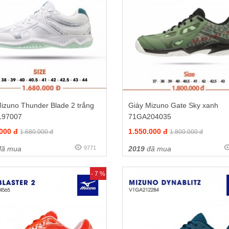
izuno Thunder Blade 2 trắng
Giày Mizuno Gate Sky xanh
197007
71GA204035
.000 đ
1.550.000 đ
1.680.000 đ
1.800.000 đ
ã mua
9771
2019
đã mua
- 7 %