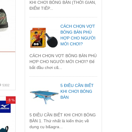
KHI CHƠI BÓNG BÀN (THỜI GIAN,
ĐIỂM TIẾP...
CÁCH CHỌN VỢT
BÓNG BÀN PHÙ
HỢP CHO NGƯỜI
MỚI CHƠI?
CÁCH CHỌN VỢT BÓNG BÀN PHÙ
HỢP CHO NGƯỜI MỚI CHƠI? Để
bắt đầu chơi c&...
5 ĐIỀU CẦN BIẾT
5302
KHI CHƠI BÓNG
BÀN
- 8 %
5 ĐIỀU CẦN BIẾT KHI CHƠI BÓNG
BÀN 1. Thứ nhất là kiến thức về
dụng cụ b&agra...