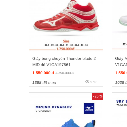
Giày bóng chuyền Thunder blade 2
Giày M
MID đỏ V1GA197561
V1GA
1.550.000 đ
1.550
1.750.000 đ
1398
đã mua
9718
1029
đ
- 20 %