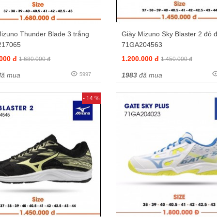
izuno Thunder Blade 3 trắng
Giày Mizuno Sky Blaster 2 đỏ 
217065
71GA204563
.000 đ
1.200.000 đ
1.680.000 đ
1.450.000 đ
ã mua
5997
1983
đã mua
- 14 %