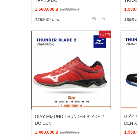
TRẮNG ĐỎ
TRẮN
1.500.000 đ
1.550
1.800.000 đ
1269
đã mua
5529
1698
đ
- 17 %
GIÀY MIZUNO THUNDER BLADE 2
GIÀY
ĐỎ ĐEN
ĐEN 
1.400.000 đ
1.550
1.680.000 đ