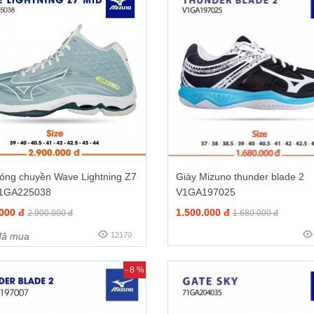
bóng chuyền Wave Lightning Z7
Giày Mizuno thunder blade 2
1GA225038
V1GA197025
.000 đ
1.500.000 đ
2.900.000 đ
1.680.000 đ
ã mua
12170
- 8 %