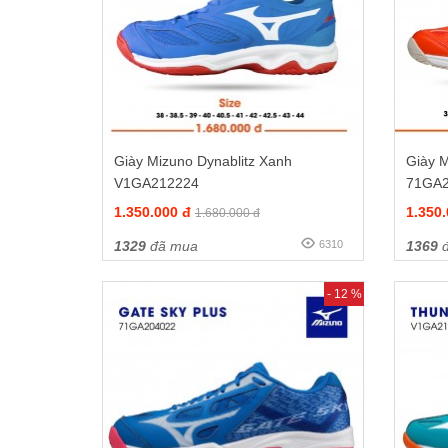
Giày Mizuno Dynablitz Xanh
Giày M
V1GA212224
71GA
1.350.000 đ
1.350
1.680.000 đ
1329
đã mua
6310
1369
đ
- 12 %