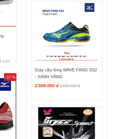
ng
6355
Giày cầu lông WAVE FANG SS2
- XANH VÀNG
- 17 %
2.500.000 đ
2.550.000 đ