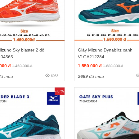
izuno Sky blaster 2 đỏ
Giày Mizuno Dynablitz xanh
204565
V1GA212284
.000 đ
1.550.000 đ
1.450.000 đ
1.680.000 đ
ã mua
6053
2689
đã mua
- 8 %