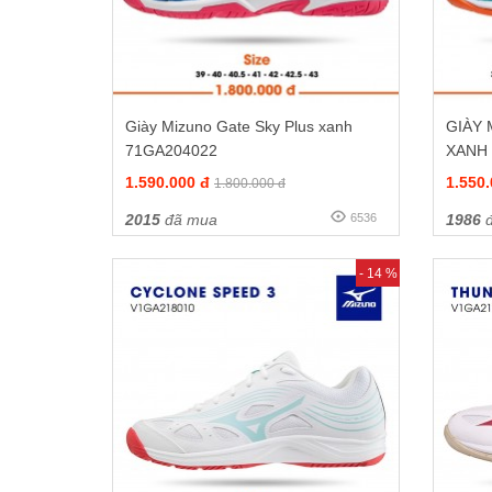
Giày Mizuno Gate Sky Plus xanh
GIÀY
71GA204022
XANH
1.590.000 đ
1.550
1.800.000 đ
2015
đã mua
6536
1986
đ
- 14 %