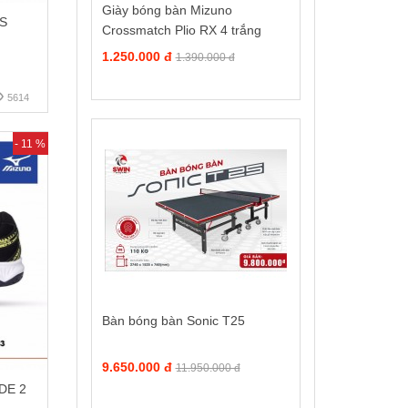
Giày bóng bàn Mizuno
S
Crossmatch Plio RX 4 trắng
2021
1.250.000 đ
1.390.000 đ
5614
- 11 %
Bàn bóng bàn Sonic T25
9.650.000 đ
11.950.000 đ
DE 2