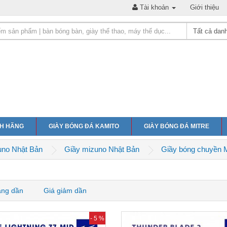
Tài khoản
Giới thiệu
NH HÃNG
GIÀY BÓNG ĐÁ KAMITO
GIÀY BÓNG ĐÁ MITRE
uno Nhật Bản
Giầy mizuno Nhật Bản
Giầy bóng chuyền 
ăng dần
Giá giảm dần
- 5 %