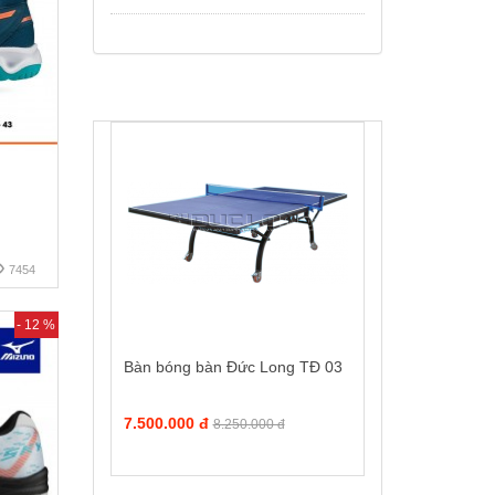
7454
- 12 %
Bàn bóng bàn Đức Long TĐ 03
7.500.000 đ
8.250.000 đ