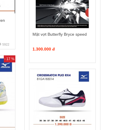
đen
Mặt vợt Butterfly Bryce speed
5922
1.300.000 đ
- 17 %