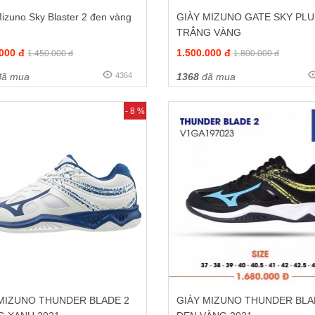
izuno Sky Blaster 2 đen vàng
GIÀY MIZUNO GATE SKY PLU
TRẮNG VÀNG
.000 đ
1.500.000 đ
1.450.000 đ
1.800.000 đ
ã mua
4364
1368
đã mua
- 8 %
 MIZUNO THUNDER BLADE 2
GIÀY MIZUNO THUNDER BLA