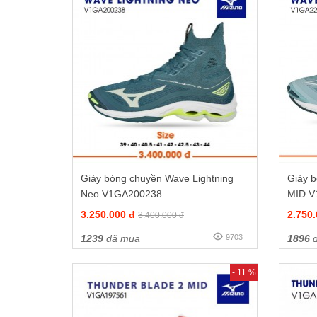
Giày bóng chuyền Wave Lightning
Giày 
Neo V1GA200238
MID V
3.250.000 đ
2.750
3.400.000 đ
1239
đã mua
9703
1896
đ
- 11 %