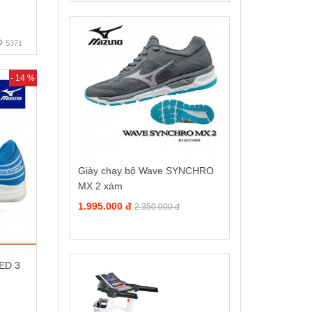
5371
- 14 %
Giày chạy bộ Wave SYNCHRO
MX 2 xám
1.995.000 đ
2.350.000 đ
ED 3