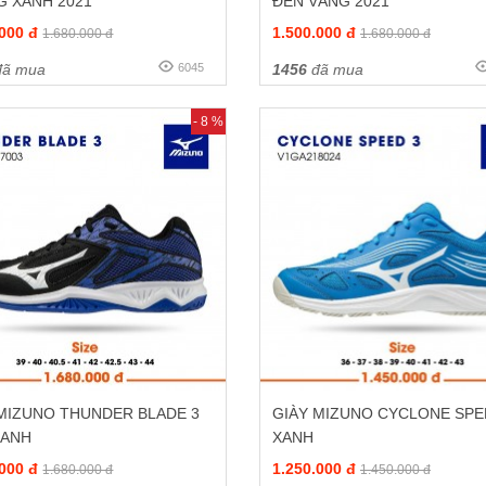
G XANH 2021
ĐEN VÀNG 2021
.000 đ
1.500.000 đ
1.680.000 đ
1.680.000 đ
ã mua
6045
1456
đã mua
- 8 %
 MIZUNO THUNDER BLADE 3
GIÀY MIZUNO CYCLONE SPE
XANH
XANH
.000 đ
1.250.000 đ
1.680.000 đ
1.450.000 đ