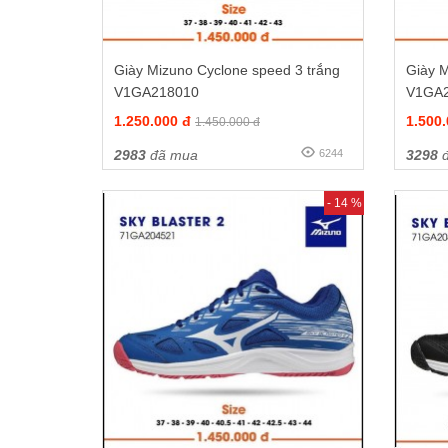
Giày Mizuno Cyclone speed 3 trắng
Giày M
V1GA218010
V1GA
1.250.000 đ
1.500
1.450.000 đ
2983
đã mua
6244
3298
đ
- 14 %