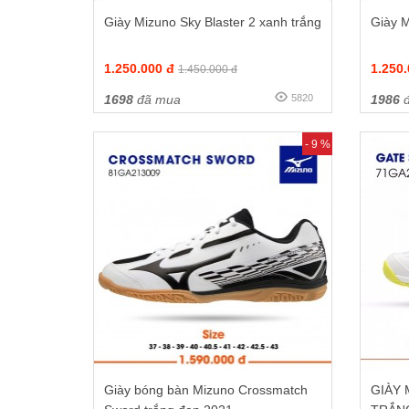
Giày Mizuno Sky Blaster 2 xanh trắng
Giày M
1.250.000 đ
1.250
1.450.000 đ
1698
đã mua
5820
1986
đ
- 9 %
Giày bóng bàn Mizuno Crossmatch
GIÀY 