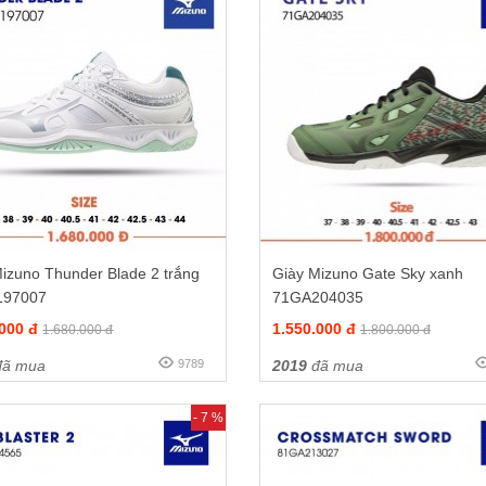
izuno Thunder Blade 2 trắng
Giày Mizuno Gate Sky xanh
197007
71GA204035
.000 đ
1.550.000 đ
1.680.000 đ
1.800.000 đ
ã mua
9789
2019
đã mua
- 7 %