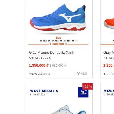
Giày Mizuno Dynablitz Xanh
Giày M
V1GA212224
71GA
1.350.000 đ
1.350
1.680.000 đ
1329
đã mua
6327
1369
đ
- 12 %