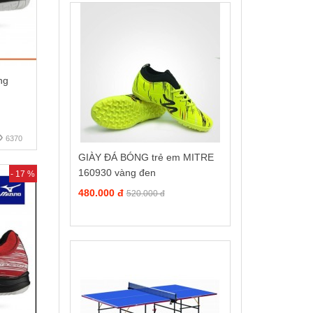
ng
6370
GIÀY ĐÁ BÓNG trẻ em MITRE
160930 vàng đen
- 17 %
480.000 đ
520.000 đ