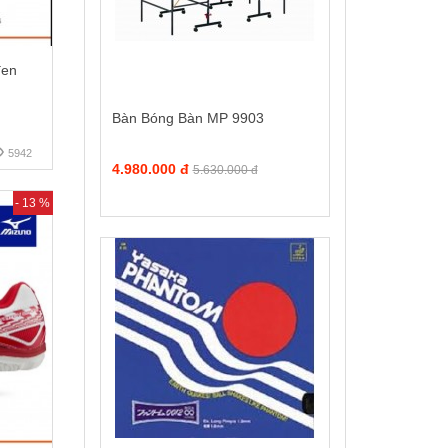
đen
Bàn Bóng Bàn MP 9903
5942
4.980.000 đ
5.630.000 đ
- 13 %