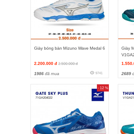
Giày bóng bàn Mizuno Wave Medal 6
Giày M
V1GA
2.200.000 đ
1.550
2.500.000 đ
1986
đã mua
9741
2689
đ
- 12 %