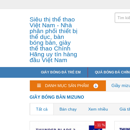
Siêu thị thể thao
Việt Nam - Nhà
phân phối thiết bị
thể dục, bàn
bóng bàn, giày
thể thao Chính
Hãng uy tín hàng
đầu Việt Nam
GIÀY BÓNG ĐÁ TRẺ EM
QUẢ BÓNG ĐÁ CHÍ
Giầy miz
DANH MỤC SẢN PHẨM
GIẦY BÓNG BÀN MIZUNO
Tất cả
Bán chạy
Xem nhiều
Giá t
- 11 %