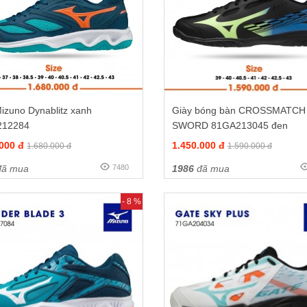
izuno Dynablitz xanh
Giày bóng bàn CROSSMATCH
212284
SWORD 81GA213045 đen
.000 đ
1.450.000 đ
1.680.000 đ
1.590.000 đ
ã mua
7480
1986
đã mua
- 8 %