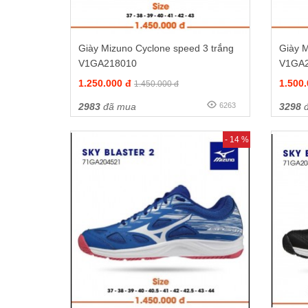
Giày Mizuno Cyclone speed 3 trắng
Giày M
V1GA218010
V1GA
1.250.000 đ
1.500
1.450.000 đ
2983
đã mua
6263
3298
đ
- 14 %