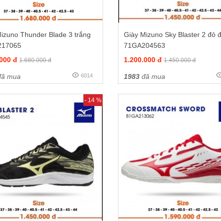
izuno Thunder Blade 3 trắng
Giày Mizuno Sky Blaster 2 đỏ 
217065
71GA204563
.000 đ
1.200.000 đ
1.680.000 đ
1.450.000 đ
ã mua
6014
1983
đã mua
- 14 %