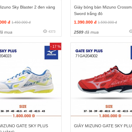
izuno Sky Blaster 2 đen vàng
Giày bóng bàn Mizuno Crossm
Sword trắng đỏ
.000 đ
1.390.000 đ
1.450.000 đ
1.590.000 đ
ã mua
4373
2589
đã mua
- 17 %
MIZUNO GATE SKY PLUS
GIÀY MIZUNO GATE SKY PL