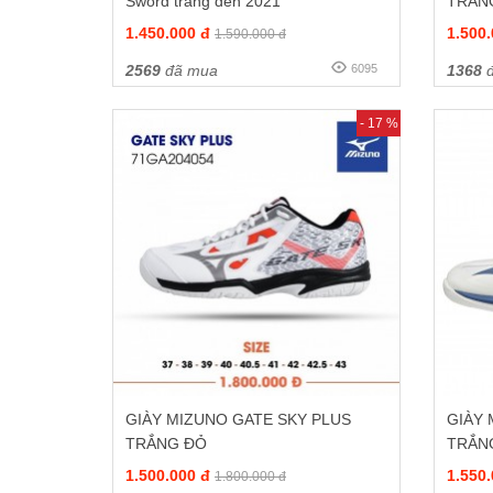
Sword trắng đen 2021
TRẮN
1.450.000 đ
1.500
1.590.000 đ
2569
đã mua
6095
1368
đ
- 17 %
GIÀY MIZUNO GATE SKY PLUS
GIÀY
TRẮNG ĐỎ
TRẮN
1.500.000 đ
1.550
1.800.000 đ