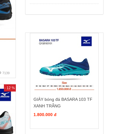
7139
- 12 %
GIÀY bóng đá BASARA 103 TF
XANH TRẮNG
1.800.000 đ