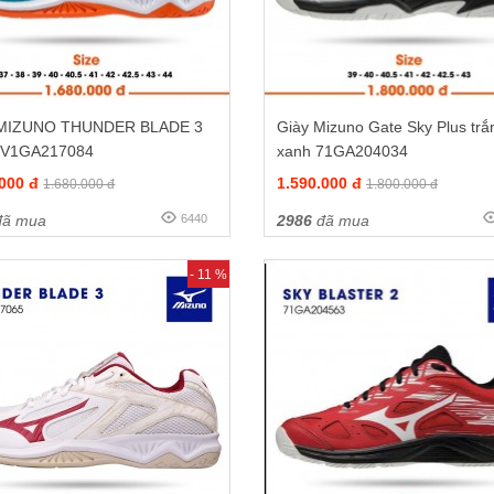
 MIZUNO THUNDER BLADE 3
Giày Mizuno Gate Sky Plus trắ
 V1GA217084
xanh 71GA204034
.000 đ
1.590.000 đ
1.680.000 đ
1.800.000 đ
ã mua
6440
2986
đã mua
- 11 %