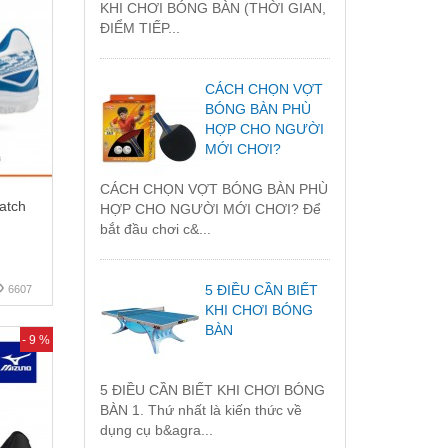
KHI CHƠI BÓNG BÀN (THỜI GIAN,
ĐIỂM TIẾP...
CÁCH CHỌN VỢT
BÓNG BÀN PHÙ
HỢP CHO NGƯỜI
MỚI CHƠI?
CÁCH CHỌN VỢT BÓNG BÀN PHÙ
atch
HỢP CHO NGƯỜI MỚI CHƠI? Để
bắt đầu chơi c&...
5 ĐIỀU CẦN BIẾT
6607
KHI CHƠI BÓNG
BÀN
- 9 %
5 ĐIỀU CẦN BIẾT KHI CHƠI BÓNG
BÀN 1. Thứ nhất là kiến thức về
dụng cụ b&agra...