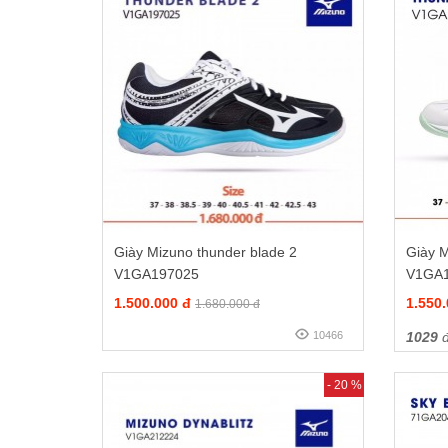
Giày Mizuno thunder blade 2
Giày M
V1GA197025
V1GA
1.500.000 đ
1.550
1.680.000 đ
10466
1029
đ
- 20 %