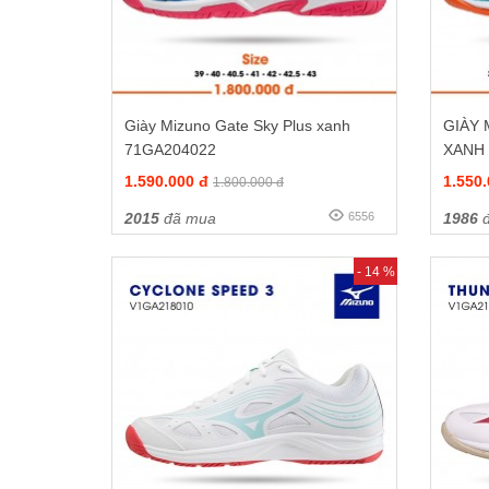
Giày Mizuno Gate Sky Plus xanh
GIÀY
71GA204022
XANH
1.590.000 đ
1.550
1.800.000 đ
2015
đã mua
6556
1986
đ
- 14 %