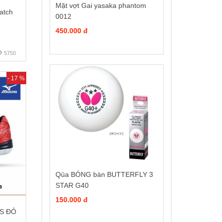
Mặt vợt Gai yasaka phantom
atch
0012
450.000 đ
5750
- 17 %
Qủa BÓNG bàn BUTTERFLY 3
STAR G40
150.000 đ
US ĐỎ