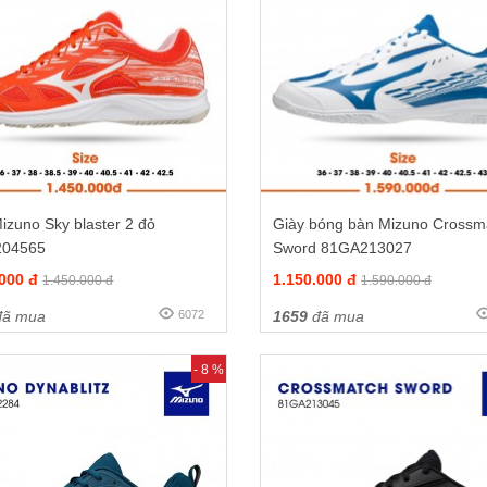
izuno Sky blaster 2 đỏ
Giày bóng bàn Mizuno Crossm
204565
Sword 81GA213027
.000 đ
1.150.000 đ
1.450.000 đ
1.590.000 đ
ã mua
6072
1659
đã mua
- 8 %