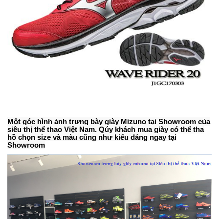
M
ộ
t góc hình
ả
nh tr
ư
ng b
à
y gi
à
y Mizuno t
ạ
i Showroom c
ủ
a
siêu th
ị
th
ể
thao Vi
ệ
t Nam. Qúy khách mua giày có th
ể
tha
h
ồ
ch
ọ
n size và màu cũng nh
ư
ki
ể
u dáng ngay t
ạ
i
Showroom