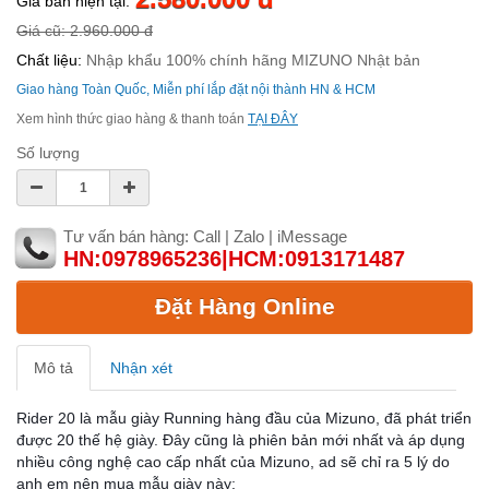
Giá bán hiện tại:
Giá cũ: 2.960.000 đ
Chất liệu:
Nhập khẩu 100% chính hãng MIZUNO Nhật bản
Giao hàng Toàn Quốc, Miễn phí lắp đặt nội thành HN & HCM
Xem hình thức giao hàng & thanh toán
TẠI ĐÂY
Số lượng
Tư vấn bán hàng: Call | Zalo | iMessage
HN:0978965236|HCM:0913171487
Đặt Hàng Online
Mô tả
Nhận xét
Rider 20 là mẫu giày Running hàng đầu của Mizuno, đã phát triển
được 20 thế hệ giày. Đây cũng là phiên bản mới nhất và áp dụng
nhiều công nghệ cao cấp nhất của Mizuno, ad sẽ chỉ ra 5 lý do
anh em nên mua mẫu giày này: