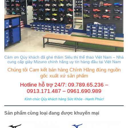
Cám ơn Qúy khách đã ghé thăm Siêu thị thể thao Việt Nam – Nhà
cung cấp giày Mizuno chính hãng uy tín hàng đầu tại Việt Nam
Chúng tôi Cam kết bán hàng Chính Hãng đúng nguồn
gốc xuất xứ sản phẩm
Hotline hỗ trợ 24/7: 09.789.65.236 –
0913.171.487 – 0961.690.989
Kính chúc Qúy khách hàng Sức Khỏe - Hạnh Phúc!
Sản phẩm cùng loại đang được khuyến mại