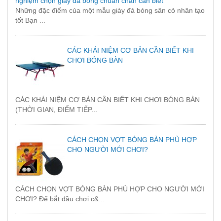
nghiệm chọn giày đá bóng chuẩn chân cần biết
Những đặc điểm của một mẫu giày đá bóng sân cỏ nhân tạo
tốt Bạn ...
CÁC KHÁI NIỆM CƠ BẢN CẦN BIẾT KHI
CHƠI BÓNG BÀN
CÁC KHÁI NIỆM CƠ BẢN CẦN BIẾT KHI CHƠI BÓNG BÀN
(THỜI GIAN, ĐIỂM TIẾP...
CÁCH CHỌN VỢT BÓNG BÀN PHÙ HỢP
CHO NGƯỜI MỚI CHƠI?
CÁCH CHỌN VỢT BÓNG BÀN PHÙ HỢP CHO NGƯỜI MỚI
CHƠI? Để bắt đầu chơi c&...