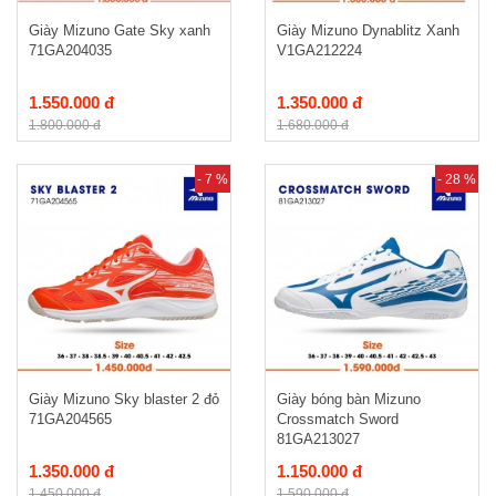
Giày Mizuno Gate Sky xanh
Giày Mizuno Dynablitz Xanh
71GA204035
V1GA212224
1.550.000 đ
1.350.000 đ
1.800.000 đ
1.680.000 đ
- 7 %
- 28 %
Giày Mizuno Sky blaster 2 đỏ
Giày bóng bàn Mizuno
71GA204565
Crossmatch Sword
81GA213027
1.350.000 đ
1.150.000 đ
1.450.000 đ
1.590.000 đ