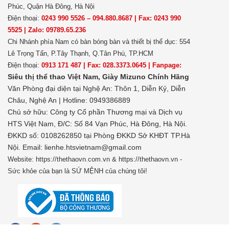
Phúc, Quận Hà Đông, Hà Nội
Điện thoại:
0243 990 5526 – 094.880.8687 | Fax: 0243 990
5525 | Zalo: 09789.65.236
Chi Nhánh phía Nam có bàn bóng bàn và thiết bị thể dục: 554
Lê Trọng Tấn, P.Tây Thạnh, Q.Tân Phú, TP.HCM
Điện thoại:
0913 171 487 | Fax: 028.3373.0645 | Fanpage:
Siêu thị thể thao Việt Nam,
Giày Mizuno Chính Hãng
Văn Phòng đại diện tại Nghệ An: Thôn 1, Diễn Kỷ, Diễn
Châu, Nghệ An | Hotline: 0949386889
Chủ sở hữu:
Công ty Cổ phần Thương mại và Dịch vụ
HTS Việt Nam, Đ/C: Số 84 Vạn Phúc, Hà Đông, Hà Nội.
ĐKKD số: 0108262850 tại Phòng ĐKKD Sở KHĐT TP.Hà
Nội. Email: lienhe.htsvietnam@gmail.com
Website: https://thethaovn.com.vn & https://thethaovn.vn -
Sức khỏe của bạn là SỨ MỆNH của chúng tôi!