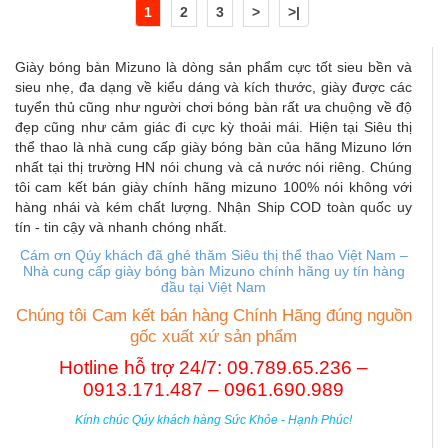
1
2
3
>
>|
Giày bóng bàn Mizuno là dòng sản phẩm cực tốt sieu bền và
sieu nhẹ, đa dạng về kiểu dáng và kích thước, giày được các
tuyển thủ cũng như người chơi bóng bàn rất ưa chuộng về độ
đẹp cũng như cảm giác đi cực kỳ thoải mái. Hiện tại Siêu thị
thể thao là nhà cung cấp giày bóng bàn của hãng Mizuno lớn
nhất tại thị trường HN nói chung và cả nước nói riêng. Chúng
tôi cam kết bán giày chính hãng mizuno 100% nói không với
hàng nhái và kém chất lượng. Nhận Ship COD toàn quốc uy
tín - tin cậy và nhanh chóng nhất.
Cám ơn Qúy khách đã ghé thăm Siêu thị thể thao Việt Nam –
Nhà cung cấp giày bóng bàn Mizuno chính hãng uy tín hàng
đầu tại Việt Nam
Chúng tôi Cam kết bán hàng Chính Hãng đúng nguồn
gốc xuất xứ sản phẩm
Hotline hỗ trợ 24/7: 09.789.65.236 –
0913.171.487 – 0961.690.989
Kính chúc Qúy khách hàng Sức Khỏe - Hạnh Phúc!