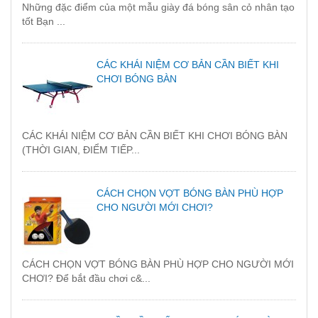
Những đặc điểm của một mẫu giày đá bóng sân cỏ nhân tạo
tốt Bạn ...
CÁC KHÁI NIỆM CƠ BẢN CẦN BIẾT KHI
CHƠI BÓNG BÀN
CÁC KHÁI NIỆM CƠ BẢN CẦN BIẾT KHI CHƠI BÓNG BÀN
(THỜI GIAN, ĐIỂM TIẾP...
CÁCH CHỌN VỢT BÓNG BÀN PHÙ HỢP
CHO NGƯỜI MỚI CHƠI?
CÁCH CHỌN VỢT BÓNG BÀN PHÙ HỢP CHO NGƯỜI MỚI
CHƠI? Để bắt đầu chơi c&...