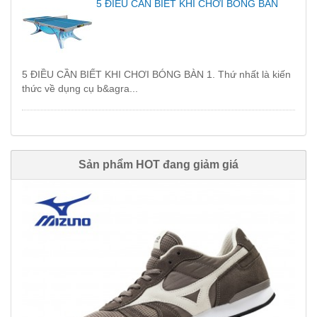
5 ĐIỀU CẦN BIẾT KHI CHƠI BÓNG BÀN
5 ĐIỀU CẦN BIẾT KHI CHƠI BÓNG BÀN 1. Thứ nhất là kiến
thức về dụng cụ b&agra...
Sản phẩm HOT đang giảm giá