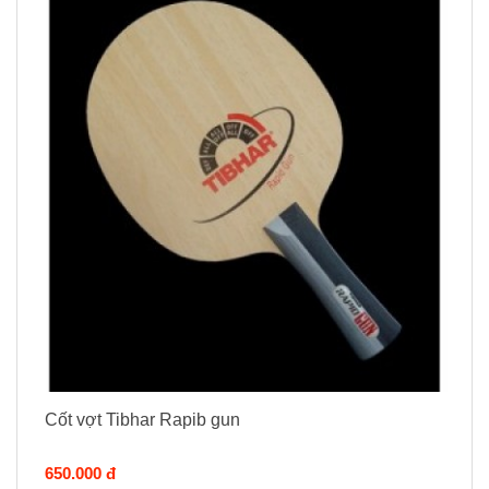
Cốt vợt Tibhar Rapib gun
650.000 đ