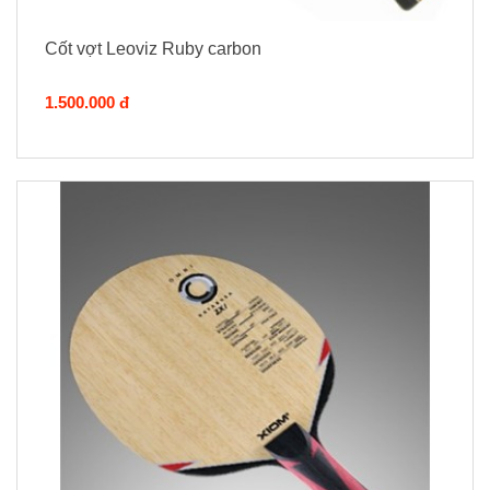
Cốt vợt Leoviz Ruby carbon
1.500.000 đ