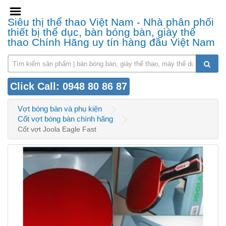
Siêu thị thể thao Việt Nam - Nhà phân phối
thiết bị thể dục, bàn bóng bàn, giày thể
thao Chính Hãng uy tín hàng đầu Việt Nam
Click Call: 0948 80 86 87
Vợt bóng bàn và phụ kiện
Cốt vợt bóng bàn chính hãng
Cốt vợt Joola Eagle Fast