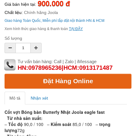
900.000 đ
Giá bán hiện tại:
Chất liệu:
Chính hãng Joola
Giao hàng Toàn Quốc, Miễn phí lắp đặt nội thành HN & HCM
Xem hình thức giao hàng & thanh toán
TẠI ĐÂY
Số lượng
Tư vấn bán hàng: Call | Zalo | iMessage
HN:0978965236|HCM:0913171487
Đặt Hàng Online
Mô tả
Nhận xét
Cốt vợt Bóng bàn Butterfy Nhật Joola eagle fast
Từ nhà sản xuất:
–
Tốc độ
90,0 / 100 –
Kiểm soát
85,0 / 100 –
trọng
lượng
72g