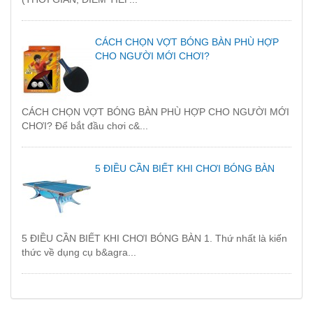
CÁCH CHỌN VỢT BÓNG BÀN PHÙ HỢP
CHO NGƯỜI MỚI CHƠI?
CÁCH CHỌN VỢT BÓNG BÀN PHÙ HỢP CHO NGƯỜI MỚI
CHƠI? Để bắt đầu chơi c&...
5 ĐIỀU CẦN BIẾT KHI CHƠI BÓNG BÀN
5 ĐIỀU CẦN BIẾT KHI CHƠI BÓNG BÀN 1. Thứ nhất là kiến
thức về dụng cụ b&agra...