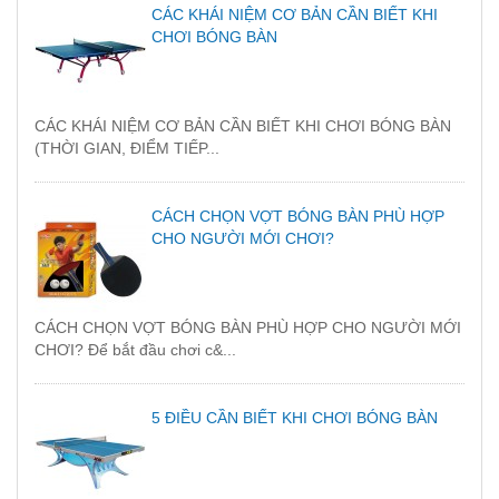
CÁC KHÁI NIỆM CƠ BẢN CẦN BIẾT KHI
CHƠI BÓNG BÀN
CÁC KHÁI NIỆM CƠ BẢN CẦN BIẾT KHI CHƠI BÓNG BÀN
(THỜI GIAN, ĐIỂM TIẾP...
CÁCH CHỌN VỢT BÓNG BÀN PHÙ HỢP
CHO NGƯỜI MỚI CHƠI?
CÁCH CHỌN VỢT BÓNG BÀN PHÙ HỢP CHO NGƯỜI MỚI
CHƠI? Để bắt đầu chơi c&...
5 ĐIỀU CẦN BIẾT KHI CHƠI BÓNG BÀN