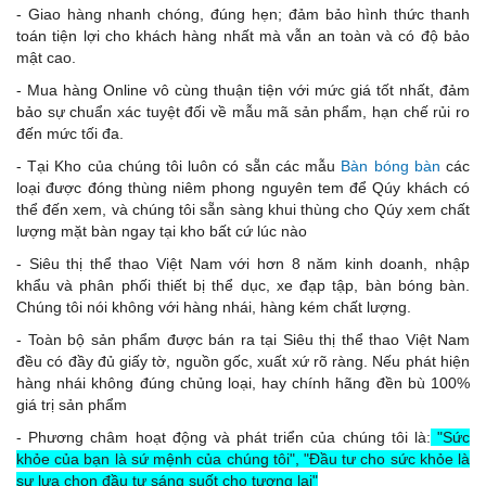
- Giao hàng nhanh chóng, đúng hẹn; đảm bảo hình thức thanh
toán tiện lợi cho khách hàng nhất mà vẫn an toàn và có độ bảo
mật cao.
- Mua hàng Online vô cùng thuận tiện với mức giá tốt nhất, đảm
bảo sự chuẩn xác tuyệt đối về mẫu mã sản phẩm, hạn chế rủi ro
đến mức tối đa.
- Tại Kho của chúng tôi luôn có sẵn các mẫu
Bàn bóng bàn
các
loại được đóng thùng niêm phong nguyên tem để Qúy khách có
thể đến xem, và chúng tôi sẵn sàng khui thùng cho Qúy xem chất
lượng mặt bàn ngay tại kho bất cứ lúc nào
- Siêu thị thể thao Việt Nam với hơn 8 năm kinh doanh, nhập
khẩu và phân phối thiết bị thể dục, xe đạp tập, bàn bóng bàn.
Chúng tôi nói không với hàng nhái, hàng kém chất lượng.
- Toàn bộ sản phẩm được bán ra tại Siêu thị thể thao Việt Nam
đều có đầy đủ giấy tờ, nguồn gốc, xuất xứ rõ ràng. Nếu phát hiện
hàng nhái không đúng chủng loại, hay chính hãng đền bù 100%
giá trị sản phẩm
- Phương châm hoạt động và phát triển của chúng tôi là:
"Sức
khỏe của bạn là sứ mệnh của chúng tôi", "Đầu tư cho sức khỏe là
sự lựa chọn đầu tư sáng suốt cho tương lai"