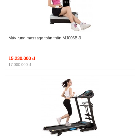
Máy rung massage toàn thân MJ006B-3
15.230.000 đ
17.000.000 đ