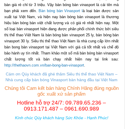
bàn giá rẻ chỉ từ 3 triệu. Vậy bàn bóng bàn vinasport là cái tên mà
bạn phải xem đến.
Bàn bóng bàn Vinasport l
à loại bàn được sản
xuất tại Việt Nam, và hiện nay bàn bóng bàn vinasport là thương
hiệu bàn bóng bàn việt chất lượng và có giá rẻ nhất hiện nay. Một
số loại bàn vinasport hiện đang được phân phối chính thức bởi siêu
thị thể thao Việt Nam là bàn bóng bàn vinasport 25 ly, bàn bóng bàn
vinasport 30 ly. Siêu thị thể thao Việt Nam là nhà cung cấp lớn nhất
bàn bong bàn vinasport tại Việt Nam với giá cả tốt nhất và chế độ
bảo hành uy tín nhất. Tham khảo một số mã bàn bóng bàn vinasport
chất lượng tốt và bán chạy nhất hiện nay tại link sau:
http://thethaovn.com.vn/ban-bong-ban-vinasport
.
Cám ơn Qúy khách đã ghé thăm Siêu thị thể thao Việt Nam –
Nhà cung cấp b
àn bóng Vinasport bàn hàng đầu tại Việt Nam
Chúng tôi Cam kết bán hàng Chính Hãng đúng nguồn
gốc xuất xứ sản phẩm
Hotline hỗ trợ 24/7: 09.789.65.236 –
0913.171.487 – 0961.690.989
Kính chúc Qúy khách hàng Sức Khỏe - Hạnh Phúc!