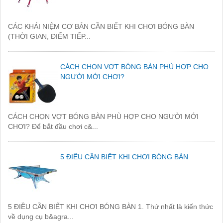
CÁC KHÁI NIỆM CƠ BẢN CẦN BIẾT KHI CHƠI BÓNG BÀN
(THỜI GIAN, ĐIỂM TIẾP...
CÁCH CHỌN VỢT BÓNG BÀN PHÙ HỢP CHO
NGƯỜI MỚI CHƠI?
CÁCH CHỌN VỢT BÓNG BÀN PHÙ HỢP CHO NGƯỜI MỚI
CHƠI? Để bắt đầu chơi c&...
5 ĐIỀU CẦN BIẾT KHI CHƠI BÓNG BÀN
5 ĐIỀU CẦN BIẾT KHI CHƠI BÓNG BÀN 1. Thứ nhất là kiến thức
về dụng cụ b&agra...