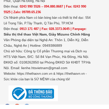
Phúc, Quận Hà Đông, Hà Nội
Điện thoại:
0243 990 5526 – 094.880.8687 | Fax: 0243 990
5525 | Zalo: 09789.65.236
Chi Nhánh phía Nam có bàn bóng bàn và thiết bị thể dục: 554
Lê Trọng Tấn, P.Tây Thạnh, Q.Tân Phú, TP.HCM
Điện thoại:
0913 171 487 | Fax: 028.3373.0645 | Fanpage:
Siêu thị thể thao Việt Nam,
Giày Mizuno Chính Hãng
Văn Phòng đại diện tại Nghệ An: Thôn 1, Diễn Kỷ, Diễn
Châu, Nghệ An | Hotline: 0949386889
Chủ sở hữu:
Công ty Cổ phần Thương mại và Dịch vụ
HTS Việt Nam, Đ/C: Số 84 Vạn Phúc, Hà Đông, Hà Nội.
ĐKKD số: 0108262850 tại Phòng ĐKKD Sở KHĐT TP.Hà
Nội. Email: lienhe.htsvietnam@gmail.com
Website: https://thethaovn.com.vn & https://thethaovn.vn -
Sức khỏe của bạn là SỨ MỆNH của chúng tôi!