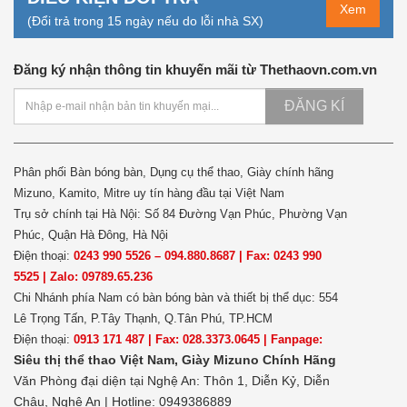
Xem
(Đổi trả trong 15 ngày nếu do lỗi nhà SX)
Đăng ký nhận thông tin khuyến mãi từ Thethaovn.com.vn
ĐĂNG KÍ
Phân phối Bàn bóng bàn, Dụng cụ thể thao, Giày chính hãng
Mizuno, Kamito, Mitre uy tín hàng đầu tại Việt Nam
Trụ sở chính tại Hà Nội: Số 84 Đường Vạn Phúc, Phường Vạn
Phúc, Quận Hà Đông, Hà Nội
Điện thoại:
0243 990 5526 – 094.880.8687 | Fax: 0243 990
5525 | Zalo: 09789.65.236
Chi Nhánh phía Nam có bàn bóng bàn và thiết bị thể dục: 554
Lê Trọng Tấn, P.Tây Thạnh, Q.Tân Phú, TP.HCM
Điện thoại:
0913 171 487 | Fax: 028.3373.0645 | Fanpage:
Siêu thị thể thao Việt Nam,
Giày Mizuno Chính Hãng
Văn Phòng đại diện tại Nghệ An: Thôn 1, Diễn Kỷ, Diễn
Châu, Nghệ An | Hotline: 0949386889