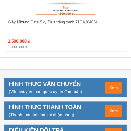
Giày Mizuno Gate Sky Plus trắng xanh 71GA204034
1.590.000 đ
1.800.000 đ
HÌNH THỨC VẬN CHUYỂN
Xem
(Vận chuyển toàn quốc uy tín đảm bảo)
HÌNH THỨC THANH TOÁN
Xem
(Thanh toán tại nhà khi nhận hàng)
ĐIỀU KIỆN ĐỔI TRẢ