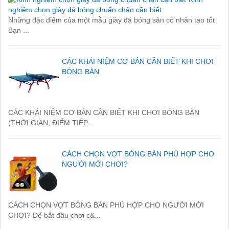
nghiệm chọn giày đá bóng chuẩn chân cần biết
Những đặc điểm của một mẫu giày đá bóng sân cỏ nhân tạo tốt
Bạn ...
CÁC KHÁI NIỆM CƠ BẢN CẦN BIẾT KHI CHƠI
BÓNG BÀN
CÁC KHÁI NIỆM CƠ BẢN CẦN BIẾT KHI CHƠI BÓNG BÀN
(THỜI GIAN, ĐIỂM TIẾP...
CÁCH CHỌN VỢT BÓNG BÀN PHÙ HỢP CHO
NGƯỜI MỚI CHƠI?
CÁCH CHỌN VỢT BÓNG BÀN PHÙ HỢP CHO NGƯỜI MỚI
CHƠI? Để bắt đầu chơi c&...