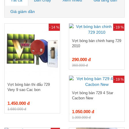
Tất cả
Bán chạy
Xem nhiều
Giá tăng dần
Giá giảm dần
- 14 %
- 19 %
Vợt bóng bàn chinh hang 729
2010
290.000 đ
360.000 đ
- 19 %
Vợt bóng bàn thi đấu 729
Very 9 sao Cac bon
Vợt bóng bàn 729 4 Star
Cacbon New
1.450.000 đ
1.680.000 đ
1.050.000 đ
1.300.000 đ