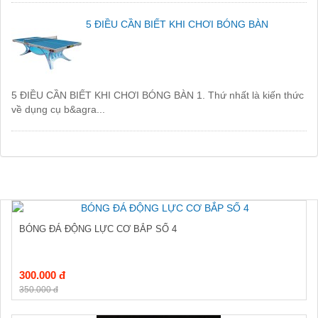
5 ĐIỀU CẦN BIẾT KHI CHƠI BÓNG BÀN
5 ĐIỀU CẦN BIẾT KHI CHƠI BÓNG BÀN 1. Thứ nhất là kiến thức
về dụng cụ b&agra...
BÓNG ĐÁ ĐỘNG LỰC CƠ BẮP SỐ 4
300.000 đ
350.000 đ