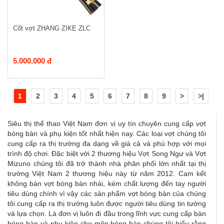
Cốt vợt ZHANG ZIKE ZLC
5.000.000 đ
1
2
3
4
5
6
7
8
9
>
>|
Siêu thị thể thao Việt Nam đơn vị uy tín chuyên cung cấp vợt
bóng bàn và phụ kiện tốt nhất hiện nay. Các loại vợt chúng tôi
cung cấp ra thị trường đa dạng về giá cả và phù hợp với mọi
trình độ chơi. Đặc biệt với 2 thương hiệu Vợt Song Ngư và Vợt
Mizuno chúng tôi đã trở thành nhà phân phối lớn nhất tại thị
trường Việt Nam 2 thương hiệu này từ năm 2012. Cam kết
không bán vợt bóng bàn nhái, kém chất lượng đến tay người
tiêu dùng chính vì vậy các sản phẩm vợt bóng bàn của chúng
tôi cung cấp ra thị trường luôn được người tiêu dùng tin tưởng
và lựa chọn. Là đơn vị luôn đi đầu trong lĩnh vực cung cấp bàn
bóng bàn và phụ kiện cho môn bóng bàn chúng tôi hiểu rằng