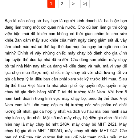
1
2
>
>|
Bạn là dân công sở hay bạn là người kinh doanh tài ba hoặc bạn
đang làm trong một cơ quan nhà nước. Cho dù bạn làm gì thì công
việc bận mải đã khiến bạn không có thời gian chăm lo cho sức
khỏe.Bạn cảm thấy sưc khỏe của mình ngày càng giảm sút đi, vậy
làm cách nào mà có thể tạp thể dục mọi lúc ngay tại ngôi nhà của
mình? Chính vì vậy những chiếc máy chạy bộ dành cho gia đình
tạp luyện thể dục tại nhà đã ra đời. Các dòng sản phẩm máy chạy
bộ tại nhà hiện nay rất đa dạng về kiểu dáng và mẫu mã vì vạy để
lựa chọn mua được một chiếc máy chạy bộ với chất lượng tốt và
giá cả hợp lý là điều bạn cần phải xem xét kỹ trước khi mua. Sieu
thị thể thao Việt Nam là nhà phân phối ủy quyền độc quyền máy
chạy bộ gia đình hãng MOFIT tại thị trường Việt Nam. Với hơn 8
năm kinh doanh trong lĩnh vực máy chạy bộ, Siêu thị thể thao Việt
Nam cam kết luôn cung cấp ra thị trường các sản phẩm có chất
lượng tốt nhất, giá cả hợp lý nhất và dịch vụ hậu mãi bảo hành sau
này luôn uy tín nhất. Một số mã máy chạy bộ điện gia đình tốt nhất
hiện nay là máy chạy bộ mht 240A, máy chạy bộ MHT 2421, Máy
chạy bộ gia đình MHT 1809AD, máy chạy bộ điện MHT 942. Các
bạn có thể truy cập đường link sau để biêt them nhiều mẫu máy