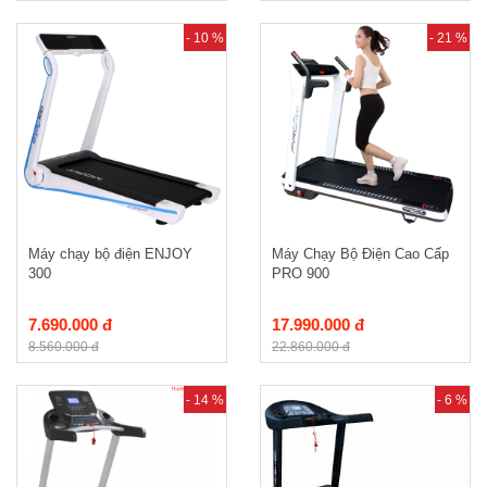
- 10 %
- 21 %
Máy chạy bộ điện ENJOY
Máy Chạy Bộ Điện Cao Cấp
300
PRO 900
7.690.000 đ
17.990.000 đ
8.560.000 đ
22.860.000 đ
- 14 %
- 6 %