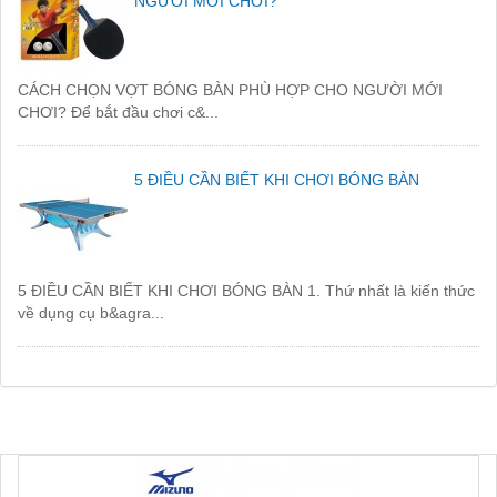
NGƯỜI MỚI CHƠI?
CÁCH CHỌN VỢT BÓNG BÀN PHÙ HỢP CHO NGƯỜI MỚI
CHƠI? Để bắt đầu chơi c&...
5 ĐIỀU CẦN BIẾT KHI CHƠI BÓNG BÀN
5 ĐIỀU CẦN BIẾT KHI CHƠI BÓNG BÀN 1. Thứ nhất là kiến thức
về dụng cụ b&agra...