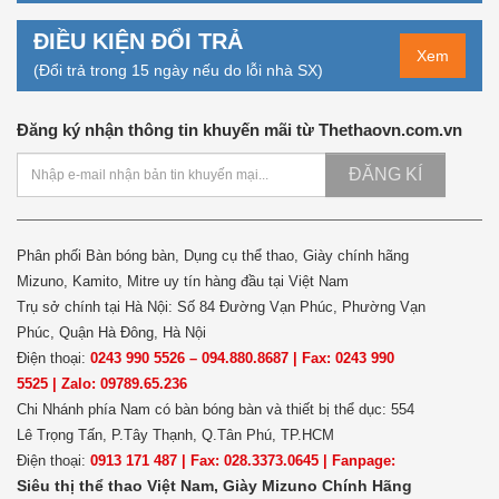
ĐIỀU KIỆN ĐỔI TRẢ
Xem
(Đổi trả trong 15 ngày nếu do lỗi nhà SX)
Đăng ký nhận thông tin khuyến mãi từ Thethaovn.com.vn
ĐĂNG KÍ
Phân phối Bàn bóng bàn, Dụng cụ thể thao, Giày chính hãng
Mizuno, Kamito, Mitre uy tín hàng đầu tại Việt Nam
Trụ sở chính tại Hà Nội: Số 84 Đường Vạn Phúc, Phường Vạn
Phúc, Quận Hà Đông, Hà Nội
Điện thoại:
0243 990 5526 – 094.880.8687 | Fax: 0243 990
5525 | Zalo: 09789.65.236
Chi Nhánh phía Nam có bàn bóng bàn và thiết bị thể dục: 554
Lê Trọng Tấn, P.Tây Thạnh, Q.Tân Phú, TP.HCM
Điện thoại:
0913 171 487 | Fax: 028.3373.0645 | Fanpage:
Siêu thị thể thao Việt Nam,
Giày Mizuno Chính Hãng