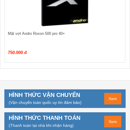
Mặt vợt Andro Roxon 500 pro 40+
750.000 đ
HÌNH THỨC VẬN CHUYỂN
Xem
(Vận chuyển toàn quốc uy tín đảm bảo)
HÌNH THỨC THANH TOÁN
Xem
(Thanh toán tại nhà khi nhận hàng)