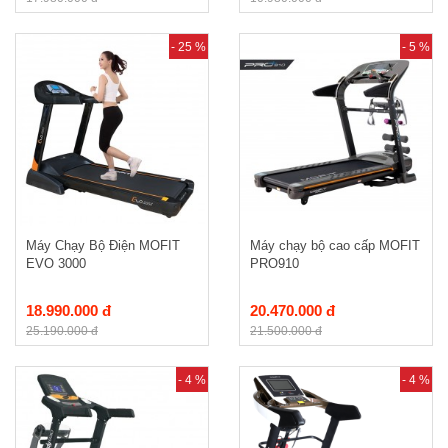
- 25 %
- 5 %
Máy Chạy Bộ Điện MOFIT
Máy chạy bộ cao cấp MOFIT
EVO 3000
PRO910
18.990.000 đ
20.470.000 đ
25.190.000 đ
21.500.000 đ
- 4 %
- 4 %