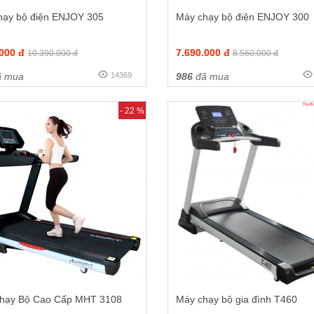
hạy bộ điện ENJOY 305
Máy chạy bộ điện ENJOY 300
.000 đ
7.690.000 đ
10.390.000 đ
8.560.000 đ
 mua
14369
986
đã mua
- 22 %
hạy Bộ Cao Cấp MHT 3108
Máy chạy bộ gia đình T460