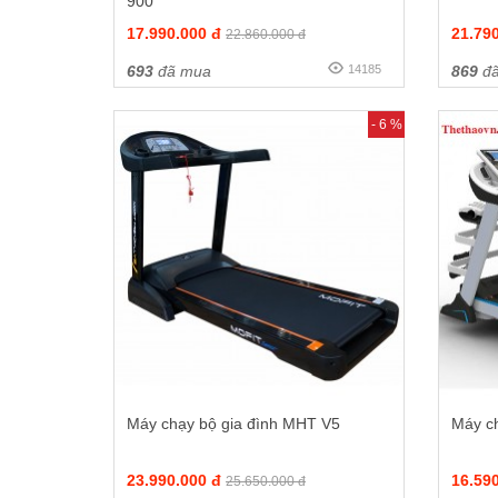
900
17.990.000 đ
21.79
22.860.000 đ
693
đã mua
14185
869
đã
- 6 %
Máy chạy bộ gia đình MHT V5
Máy c
23.990.000 đ
16.59
25.650.000 đ