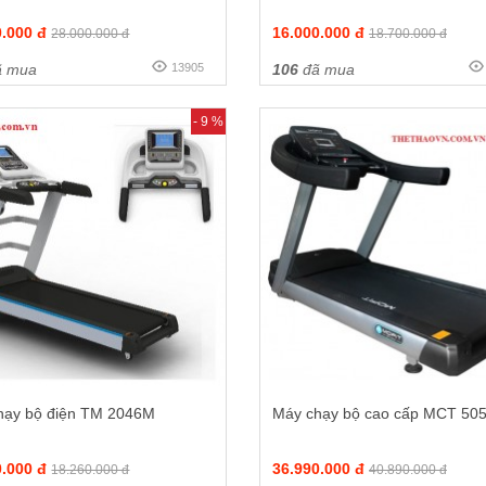
0.000 đ
16.000.000 đ
28.000.000 đ
18.700.000 đ
 mua
13905
106
đã mua
- 9 %
hạy bộ điện TM 2046M
Máy chạy bộ cao cấp MCT 50
0.000 đ
36.990.000 đ
18.260.000 đ
40.890.000 đ