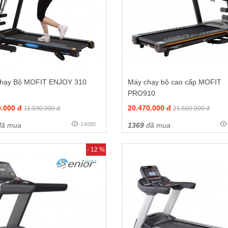
hạy Bộ MOFIT ENJOY 310
Máy chạy bộ cao cấp MOFIT
PRO910
0.000 đ
20.470.000 đ
11.590.000 đ
21.500.000 đ
ã mua
14080
1369
đã mua
- 12 %