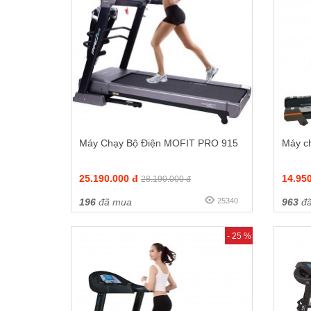
Máy Chạy Bộ Điện MOFIT PRO 915
Máy c
25.190.000 đ
14.95
28.190.000 đ
196
đã mua
25340
963
đã
- 25 %