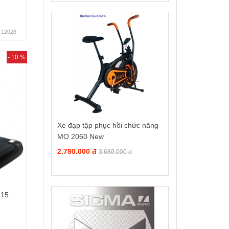
12028
- 10 %
Xe đạp tập phục hồi chức năng
MO 2060 New
2.790.000 đ
3.680.000 đ
515