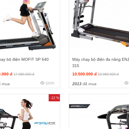
hạy bộ điện MOFIT SP 640
Máy chạy bộ điện đa năng EN
315
0.000 đ
10.500.000 đ
17.980.000 đ
10.980.000 đ
 mua
22370
2013
đã mua
- 12 %