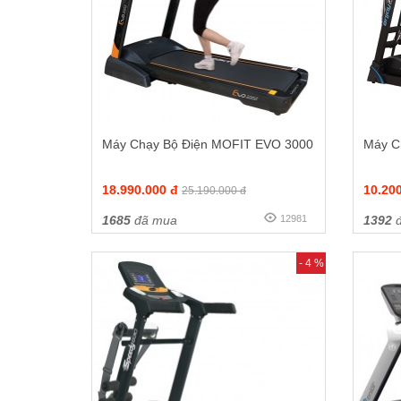
Máy Chạy Bộ Điện MOFIT EVO 3000
Máy C
18.990.000 đ
10.20
25.190.000 đ
1685
đã mua
12981
1392
đ
- 4 %