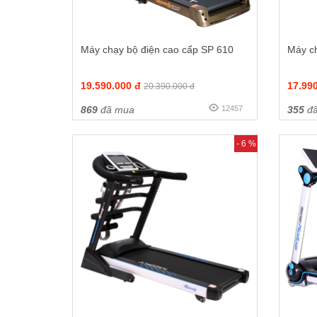
Máy chạy bộ điện cao cấp SP 610
Máy c
19.590.000 đ
17.99
20.390.000 đ
869
đã mua
12457
355
đã
- 6 %