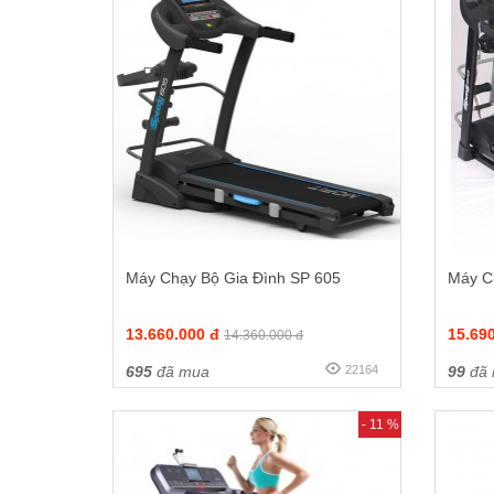
Máy Chạy Bộ Gia Đình SP 605
Máy C
13.660.000 đ
15.69
14.360.000 đ
695
đã mua
22164
99
đã
- 11 %