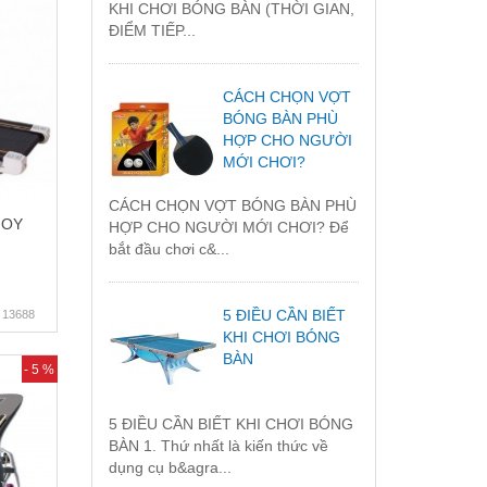
KHI CHƠI BÓNG BÀN (THỜI GIAN,
ĐIỂM TIẾP...
CÁCH CHỌN VỢT
BÓNG BÀN PHÙ
HỢP CHO NGƯỜI
MỚI CHƠI?
CÁCH CHỌN VỢT BÓNG BÀN PHÙ
JOY
HỢP CHO NGƯỜI MỚI CHƠI? Để
bắt đầu chơi c&...
5 ĐIỀU CẦN BIẾT
13688
KHI CHƠI BÓNG
BÀN
- 5 %
5 ĐIỀU CẦN BIẾT KHI CHƠI BÓNG
BÀN 1. Thứ nhất là kiến thức về
dụng cụ b&agra...