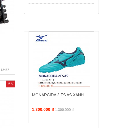
12467
- 5 %
MONARCIDA 2 FS AS XANH
1.300.000 đ
1.300.000 đ