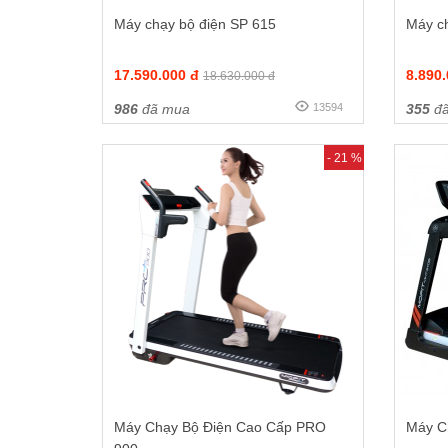
Máy chạy bộ điện SP 615
Máy c
17.590.000 đ
8.890
18.630.000 đ
986
đã mua
13594
355
đã
- 21 %
Máy Chạy Bộ Điện Cao Cấp PRO
Máy C