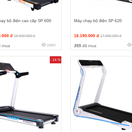
hạy bộ điện cao cấp SP 600
Máy chạy bộ điện SP 620
0.000 đ
16.190.000 đ
18.690.000 đ
17.080.000 đ
 mua
11803
355
đã mua
- 14 %