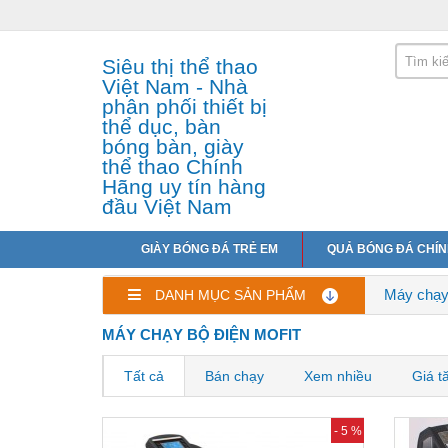
Siêu thị thể thao
Việt Nam - Nhà
phân phối thiết bị
thể dục, bàn
bóng bàn, giày
thể thao Chính
Hãng uy tín hàng
đầu Việt Nam
GIÀY BÓNG ĐÁ TRẺ EM
QUẢ BÓNG ĐÁ CHÍ
Máy chạy
DANH MỤC SẢN PHẨM
MÁY CHẠY BỘ ĐIỆN MOFIT
Tất cả
Bán chạy
Xem nhiều
Giá t
- 5 %