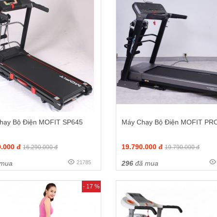
hạy Bộ Điện MOFIT SP645
Máy Chạy Bộ Điện MOFIT PR
0.000 đ
19.790.000 đ
16.290.000 đ
19.790.000 đ
 mua
21785
296
đã mua
- 17 %