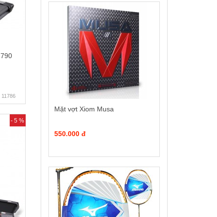
 790
11786
Mặt vợt Xiom Musa
- 5 %
550.000 đ