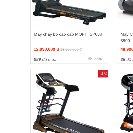
Máy chạy bộ cao cấp MOFIT SP630
Máy C
6900
12.990.000 đ
48.99
13.500.000 đ
989
đã mua
11886
36
đã
- 4 %