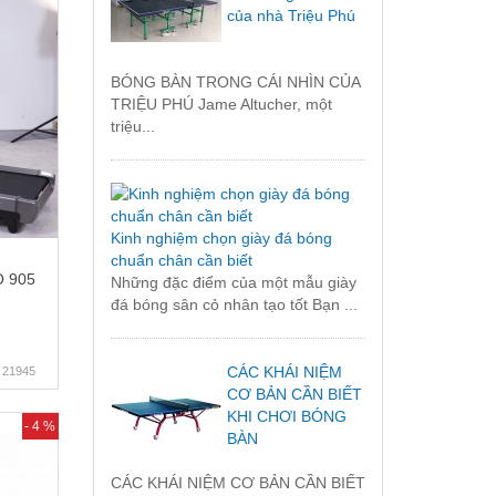
của nhà Triệu Phú
BÓNG BÀN TRONG CÁI NHÌN CỦA
TRIỆU PHÚ Jame Altucher, một
triệu...
Kinh nghiệm chọn giày đá bóng
chuẩn chân cần biết
O 905
Những đặc điểm của một mẫu giày
đá bóng sân cỏ nhân tạo tốt Bạn ...
CÁC KHÁI NIỆM
21945
CƠ BẢN CẦN BIẾT
KHI CHƠI BÓNG
- 4 %
BÀN
CÁC KHÁI NIỆM CƠ BẢN CẦN BIẾT