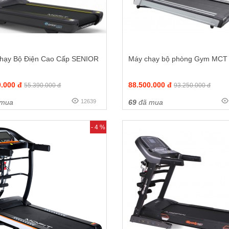
hạy Bộ Điện Cao Cấp SENIOR
Máy chạy bộ phòng Gym MCT
0.000 đ
88.500.000 đ
55.390.000 đ
93.250.000 đ
 mua
12639
69
đã mua
- 4 %