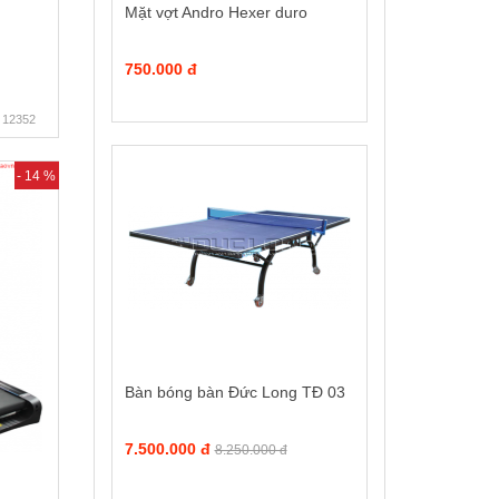
Mặt vợt Andro Hexer duro
750.000 đ
12352
- 14 %
Bàn bóng bàn Đức Long TĐ 03
7.500.000 đ
8.250.000 đ