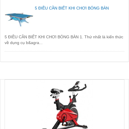
5 ĐIỀU CẦN BIẾT KHI CHƠI BÓNG BÀN
5 ĐIỀU CẦN BIẾT KHI CHƠI BÓNG BÀN 1. Thứ nhất là kiến thức
về dụng cụ b&agra...