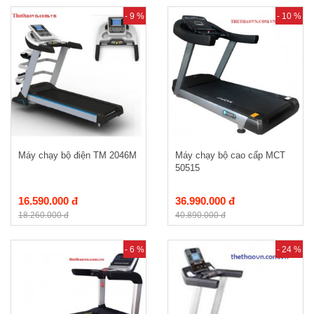
- 9 %
- 10 %
Máy chạy bộ điện TM 2046M
Máy chạy bộ cao cấp MCT
50515
16.590.000 đ
36.990.000 đ
18.260.000 đ
40.890.000 đ
- 6 %
- 24 %