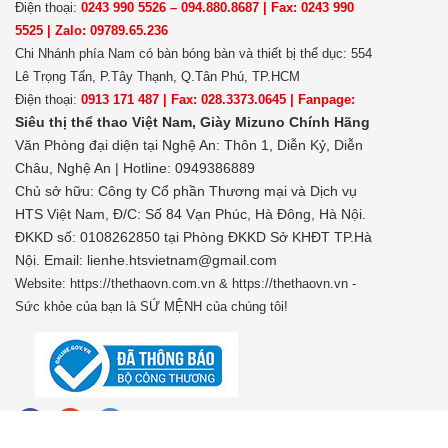
Điện thoại:
0243 990 5526 – 094.880.8687 | Fax: 0243 990
5525 | Zalo: 09789.65.236
Chi Nhánh phía Nam có bàn bóng bàn và thiết bị thể dục: 554
Lê Trọng Tấn, P.Tây Thạnh, Q.Tân Phú, TP.HCM
Điện thoại:
0913 171 487 | Fax: 028.3373.0645 | Fanpage:
Siêu thị thể thao Việt Nam,
Giày Mizuno Chính Hãng
Văn Phòng đại diện tại Nghệ An: Thôn 1, Diễn Kỷ, Diễn
Châu, Nghệ An | Hotline: 0949386889
Chủ sở hữu:
Công ty Cổ phần Thương mại và Dịch vụ
HTS Việt Nam, Đ/C: Số 84 Vạn Phúc, Hà Đông, Hà Nội.
ĐKKD số: 0108262850 tại Phòng ĐKKD Sở KHĐT TP.Hà
Nội. Email: lienhe.htsvietnam@gmail.com
Website: https://thethaovn.com.vn & https://thethaovn.vn -
Sức khỏe của bạn là SỨ MỆNH của chúng tôi!