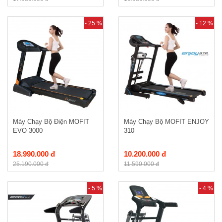
- 25 %
- 12 %
Máy Chạy Bộ Điện MOFIT
Máy Chạy Bộ MOFIT ENJOY
EVO 3000
310
18.990.000 đ
10.200.000 đ
25.190.000 đ
11.590.000 đ
- 5 %
- 4 %