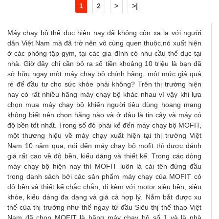
1
2
>
>|
Máy chạy bộ thể dục hiện nay đã không còn xa lạ với người
dân Việt Nam mà đã trở nên vô cùng quen thuộc,nó xuất hiện
ở các phòng tập gym, tại các gia đình có nhu cầu thể dục tại
nhà. Giờ đây chỉ cần bỏ ra số tiền khoảng 10 triệu là bạn đã
sở hữu ngay một máy chạy bộ chính hãng, môt mức giá quá
rẻ để đầu tư cho sức khỏe phải không? Trên thị trường hiện
nay có rất nhiều hãng máy chạy bộ khác nhau vì vậy khi lựa
chọn mua máy chạy bộ khiến người tiêu dùng hoang mang
không biết nên chọn hãng nào và ở đâu là tin cậy và máy có
độ bền tốt nhất. Trong số đó phải kể đến máy chạy bộ MOFIT,
một thương hiệu về máy chạy xuất hiện tại thị trường Việt
Nam 10 năm qua, nói đến máy chạy bộ mofit thì được đánh
giá rất cao về độ bền, kiểu dáng và thiết kế. Trong các dòng
máy chạy bộ hiện nay thì MOFIT luôn là cái tên đứng đầu
trong danh sách bởi các sản phẩm máy chạy của MOFIT có
độ bền và thiết kế chắc chắn, đi kèm với motor siêu bền, siêu
khỏe, kiểu dáng đa dạng và giá cả hợp lý. Nắm bắt được xu
thế của thị trường như thế ngay từ đầu Siêu thị thể thao Việt
Nam đã chọn MOFIT là hãng máy chạy bộ số 1 và là nhà