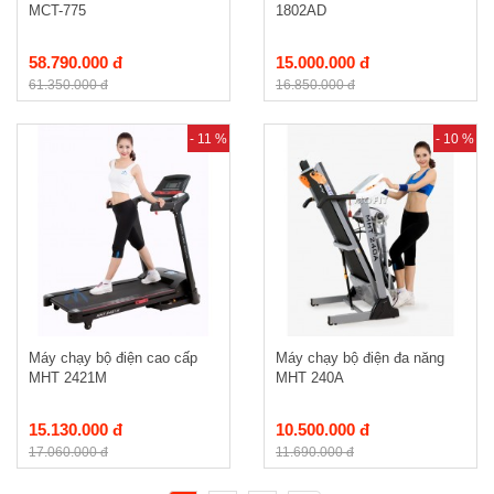
MCT-775
1802AD
58.790.000 đ
15.000.000 đ
61.350.000 đ
16.850.000 đ
- 11 %
- 10 %
Máy chạy bộ điện cao cấp
Máy chạy bộ điện đa năng
MHT 2421M
MHT 240A
15.130.000 đ
10.500.000 đ
17.060.000 đ
11.690.000 đ