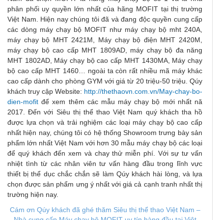
phân phối uy quyền lớn nhất của hãng MOFIT tại thị trường
Việt Nam. Hiện nay chúng tôi đã và đang độc quyền cung cấp
các dòng máy chạy bộ MOFIT như máy chạy bộ mht 240A,
máy chạy bộ MHT 2421M, Máy chạy bộ điện MHT 2420M,
máy chạy bộ cao cấp MHT 1809AD, máy chạy bộ đa năng
MHT 1802AD, Máy chạy bộ cao cấp MHT 1430MA, Máy chạy
bộ cao cấp MHT 1460… ngoài ta còn rất nhiều mã máy khác
cao cấp dành cho phòng GYM với giá từ 20 triệu-50 triệu. Qúy
khách truy cập Website:
http://thethaovn.com.vn/May-chay-bo-
dien-mofit
để xem thêm các mẫu máy chạy bộ mới nhất nă
2017. Đến với Siêu thị thể thao Việt Nam quý khách tha hồ
được lựa chọn và trải nghiệm các loại máy chạy bộ cao cấp
nhất hiện nay, chúng tôi có hệ thống Showroom trưng bày sản
phẩm lớn nhất Việt Nam với hơn 30 mẫu máy chạy bộ các loại
để quý khách đến xem và chay thử miễn phí. Với sự tư vấn
nhiệt tình từ các nhân viên tư vấn hàng đầu trong lĩnh vực
thiết bị thể dục chắc chắn sẽ làm Qúy khách hài lòng, và lựa
chọn được sản phẩm ưng ý nhất với giá cả cạnh tranh nhất thị
trường hiện nay.
Cám ơn Qúy khách đã ghé thăm Siêu thị thể thao Việt Nam –
Nhà cung cấp M
áy chạy bộ M
OFIT uy tín hàng đầu tại Việt