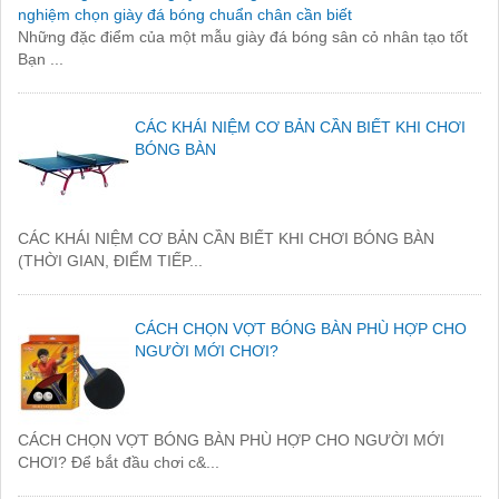
nghiệm chọn giày đá bóng chuẩn chân cần biết
Những đặc điểm của một mẫu giày đá bóng sân cỏ nhân tạo tốt
Bạn ...
CÁC KHÁI NIỆM CƠ BẢN CẦN BIẾT KHI CHƠI
BÓNG BÀN
CÁC KHÁI NIỆM CƠ BẢN CẦN BIẾT KHI CHƠI BÓNG BÀN
(THỜI GIAN, ĐIỂM TIẾP...
CÁCH CHỌN VỢT BÓNG BÀN PHÙ HỢP CHO
NGƯỜI MỚI CHƠI?
CÁCH CHỌN VỢT BÓNG BÀN PHÙ HỢP CHO NGƯỜI MỚI
CHƠI? Để bắt đầu chơi c&...