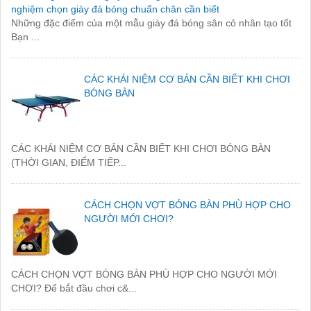
nghiệm chọn giày đá bóng chuẩn chân cần biết
Những đặc điểm của một mẫu giày đá bóng sân cỏ nhân tạo tốt
Bạn ...
CÁC KHÁI NIỆM CƠ BẢN CẦN BIẾT KHI CHƠI
BÓNG BÀN
CÁC KHÁI NIỆM CƠ BẢN CẦN BIẾT KHI CHƠI BÓNG BÀN
(THỜI GIAN, ĐIỂM TIẾP...
CÁCH CHỌN VỢT BÓNG BÀN PHÙ HỢP CHO
NGƯỜI MỚI CHƠI?
CÁCH CHỌN VỢT BÓNG BÀN PHÙ HỢP CHO NGƯỜI MỚI
CHƠI? Để bắt đầu chơi c&...