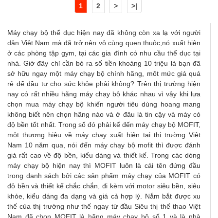
1
2
>
>|
Máy chạy bộ thể dục hiện nay đã không còn xa lạ với người
dân Việt Nam mà đã trở nên vô cùng quen thuộc,nó xuất hiện
ở các phòng tập gym, tại các gia đình có nhu cầu thể dục tại
nhà. Giờ đây chỉ cần bỏ ra số tiền khoảng 10 triệu là bạn đã
sở hữu ngay một máy chạy bộ chính hãng, môt mức giá quá
rẻ để đầu tư cho sức khỏe phải không? Trên thị trường hiện
nay có rất nhiều hãng máy chạy bộ khác nhau vì vậy khi lựa
chọn mua máy chạy bộ khiến người tiêu dùng hoang mang
không biết nên chọn hãng nào và ở đâu là tin cậy và máy có
độ bền tốt nhất. Trong số đó phải kể đến máy chạy bộ MOFIT,
một thương hiệu về máy chạy xuất hiện tại thị trường Việt
Nam 10 năm qua, nói đến máy chạy bộ mofit thì được đánh
giá rất cao về độ bền, kiểu dáng và thiết kế. Trong các dòng
máy chạy bộ hiện nay thì MOFIT luôn là cái tên đứng đầu
trong danh sách bởi các sản phẩm máy chạy của MOFIT có
độ bền và thiết kế chắc chắn, đi kèm với motor siêu bền, siêu
khỏe, kiểu dáng đa dạng và giá cả hợp lý. Nắm bắt được xu
thế của thị trường như thế ngay từ đầu Siêu thị thể thao Việt
Nam đã chọn MOFIT là hãng máy chạy bộ số 1 và là nhà