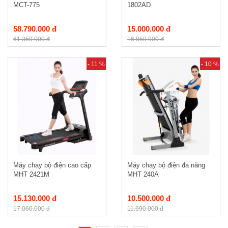
MCT-775
1802AD
58.790.000 đ
15.000.000 đ
61.350.000 đ
16.850.000 đ
- 11 %
- 10 %
Máy chạy bộ điện cao cấp
Máy chạy bộ điện đa năng
MHT 2421M
MHT 240A
15.130.000 đ
10.500.000 đ
17.060.000 đ
11.690.000 đ