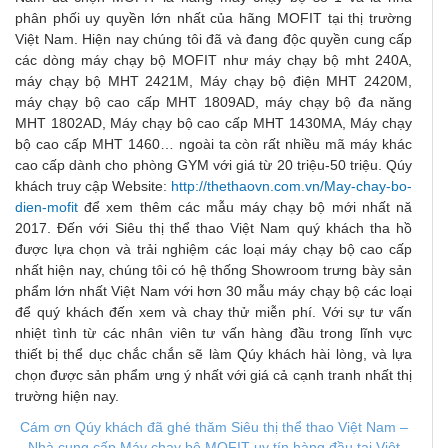
phân phối uy quyền lớn nhất của hãng MOFIT tại thị trường
Việt Nam. Hiện nay chúng tôi đã và đang độc quyền cung cấp
các dòng máy chạy bộ MOFIT như máy chạy bộ mht 240A,
máy chạy bộ MHT 2421M, Máy chạy bộ điện MHT 2420M,
máy chạy bộ cao cấp MHT 1809AD, máy chạy bộ đa năng
MHT 1802AD, Máy chạy bộ cao cấp MHT 1430MA, Máy chạy
bộ cao cấp MHT 1460… ngoài ta còn rất nhiều mã máy khác
cao cấp dành cho phòng GYM với giá từ 20 triệu-50 triệu. Qúy
khách truy cập Website:
http://thethaovn.com.vn/May-chay-bo-
dien-mofit
để xem thêm các mẫu máy chạy bộ mới nhất nă
2017. Đến với Siêu thị thể thao Việt Nam quý khách tha hồ
được lựa chọn và trải nghiệm các loại máy chạy bộ cao cấp
nhất hiện nay, chúng tôi có hệ thống Showroom trưng bày sản
phẩm lớn nhất Việt Nam với hơn 30 mẫu máy chạy bộ các loại
để quý khách đến xem và chay thử miễn phí. Với sự tư vấn
nhiệt tình từ các nhân viên tư vấn hàng đầu trong lĩnh vực
thiết bị thể dục chắc chắn sẽ làm Qúy khách hài lòng, và lựa
chọn được sản phẩm ưng ý nhất với giá cả cạnh tranh nhất thị
trường hiện nay.
Cám ơn Qúy khách đã ghé thăm Siêu thị thể thao Việt Nam –
Nhà cung cấp M
áy chạy bộ M
OFIT uy tín hàng đầu tại Việt