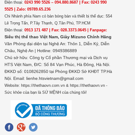
Điện thoại:
0243 990 5526 – 094.880.8687 | Fax: 0243 990
5525 | Zalo: 09789.65.236
Chi Nhánh phía Nam có bàn bóng bàn và thiết bị thể dục: 554
Lê Trọng Tấn, P.Tây Thạnh, Q.Tân Phú, TP.HCM
Điện thoại:
0913 171 487 | Fax: 028.3373.0645 | Fanpage:
Siêu thị thể thao Việt Nam,
Giày Mizuno Chính Hãng
Văn Phòng đại diện tại Nghệ An: Thôn 1, Diễn Kỷ, Diễn
Châu, Nghệ An | Hotline: 0949386889
Chủ sở hữu:
Công ty Cổ phần Thương mại và Dịch vụ
HTS Việt Nam, Đ/C: Số 84 Vạn Phúc, Hà Đông, Hà Nội.
ĐKKD số: 0108262850 tại Phòng ĐKKD Sở KHĐT TP.Hà
Nội. Email: lienhe.htsvietnam@gmail.com
Website: https://thethaovn.com.vn & https://thethaovn.vn -
Sức khỏe của bạn là SỨ MỆNH của chúng tôi!