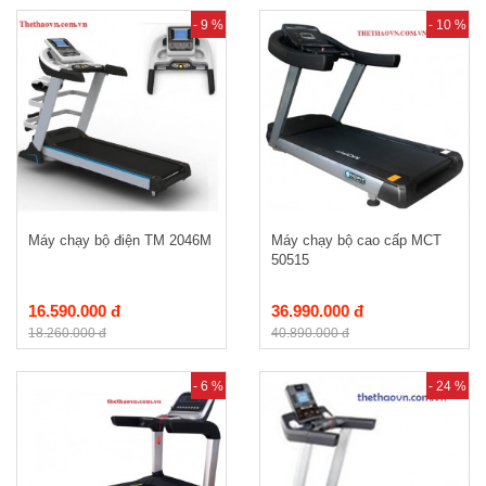
- 9 %
- 10 %
Máy chạy bộ điện TM 2046M
Máy chạy bộ cao cấp MCT
50515
16.590.000 đ
36.990.000 đ
18.260.000 đ
40.890.000 đ
- 6 %
- 24 %