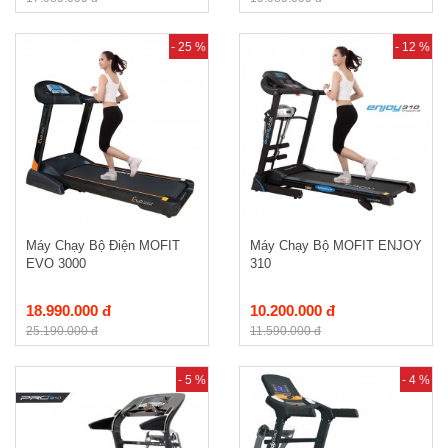
- 25 %
- 12 %
Máy Chạy Bộ Điện MOFIT
Máy Chạy Bộ MOFIT ENJOY
EVO 3000
310
18.990.000 đ
10.200.000 đ
25.190.000 đ
11.590.000 đ
- 5 %
- 4 %