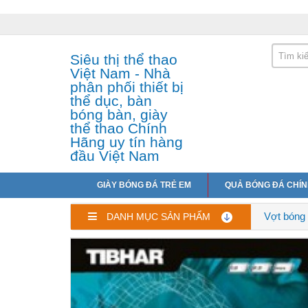
Siêu thị thể thao
Việt Nam - Nhà
phân phối thiết bị
thể dục, bàn
bóng bàn, giày
thể thao Chính
Hãng uy tín hàng
đầu Việt Nam
GIÀY BÓNG ĐÁ TRẺ EM
QUẢ BÓNG ĐÁ CHÍ
Vợt bóng 
DANH MỤC SẢN PHẨM