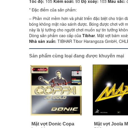
Tốc độ:
105
Kiểm soát:
93
Độ xoáy:
103
Màu sắc:
đ
* Đặc điểm của sản phẩm:
– Phần mút mềm hơn và phát triển đặc biệt cho trận đấ
bóng không mặt nào sánh được. Bóng được chơi với mặ
này là lý tưởng cho người chơi muốn sự tin tưởng khôn
Dòng sản phẩm cao cấp của
Tibhar
. Mặt vợt bám xoáy
Nhà sản xuất:
TIBHAR Tibor Harangoza GmbH, CHL
Sản phẩm cùng loại đang được khuyến mại
Mặt vợt Donic Copa
Mặt vợt Joola 