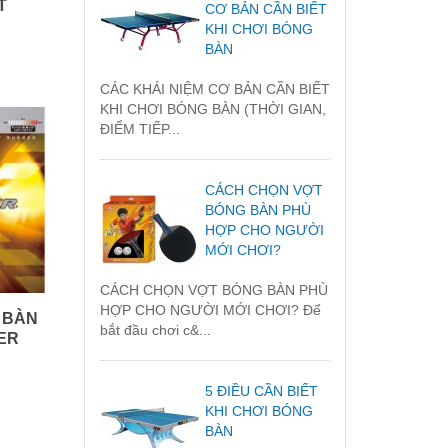
T
CƠ BẢN CẦN BIẾT
KHI CHƠI BÓNG
BÀN
CÁC KHÁI NIỆM CƠ BẢN CẦN BIẾT
KHI CHƠI BÓNG BÀN (THỜI GIAN,
ĐIỂM TIẾP...
CÁCH CHỌN VỢT
BÓNG BÀN PHÙ
HỢP CHO NGƯỜI
MỚI CHƠI?
CÁCH CHỌN VỢT BÓNG BÀN PHÙ
HỢP CHO NGƯỜI MỚI CHƠI? Để
 BÀN
bắt đầu chơi c&...
ER
5 ĐIỀU CẦN BIẾT
KHI CHƠI BÓNG
BÀN