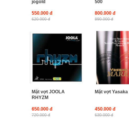
jogold
500
550.000 đ
800.000 đ
620.000 đ
890.000 đ
Mặt vợt JOOLA
Mặt vợt Yasaka
RHYZM
650.000 đ
450.000 đ
720.000 đ
630.000 đ