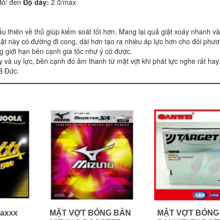
ỏ/ đen
Độ dày:
2.0/max
u thiên về thủ giúp kiểm soát tốt hơn. Mang lại quả giật xoáy nhanh v
t này có đường đi cong, dài hơn tạo ra nhièu áp lực hơn cho đối phư
g giới hạn bên cạnh gia tốc như ý có được.
 và uy lực, bên cạnh đó âm thanh từ mặt vợt khi phát lực nghe rất hay
B Đức.
Maxxx
MẶT VỢT BÓNG BÀN
MẶT VỢT BÓNG