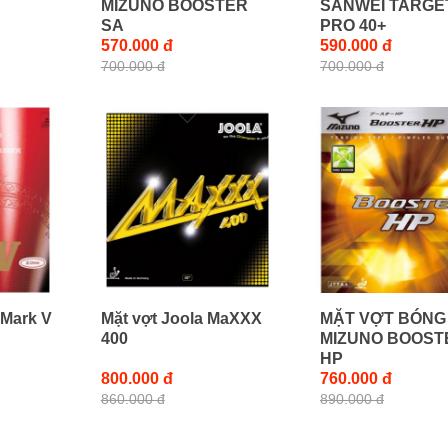
MIZUNO BOOSTER
SANWEI TARGE
SA
PRO 40+
570.000 đ
590.000 đ
700.000 đ
700.000 đ
 Mark V
Mặt vợt Joola MaXXX
MẶT VỢT BÓNG
400
MIZUNO BOOST
HP
800.000 đ
760.000 đ
860.000 đ
890.000 đ