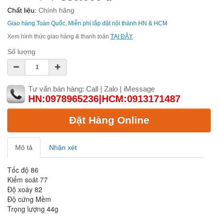
Chất liệu:
Chính hãng
Giao hàng Toàn Quốc, Miễn phí lắp đặt nội thành HN & HCM
Xem hình thức giao hàng & thanh toán
TẠI ĐÂY
Số lượng
Tư vấn bán hàng: Call | Zalo | iMessage
HN:0978965236|HCM:0913171487
Đặt Hàng Online
Mô tả
Nhận xét
Tốc độ 86
Kiểm soát 77
Độ xoáy 82
Độ cứng Mềm
Trọng lượng 44g