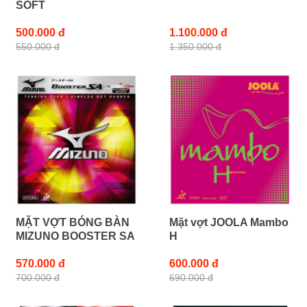
SOFT
500.000 đ
1.100.000 đ
550.000 đ
1.350.000 đ
MẶT VỢT BÓNG BÀN
Mặt vợt JOOLA Mambo
MIZUNO BOOSTER SA
H
570.000 đ
600.000 đ
700.000 đ
690.000 đ