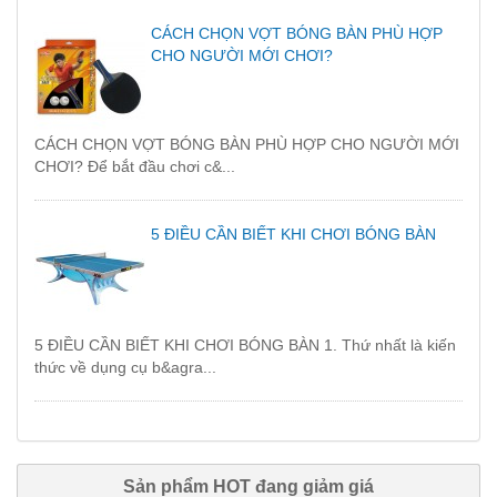
CÁCH CHỌN VỢT BÓNG BÀN PHÙ HỢP
CHO NGƯỜI MỚI CHƠI?
CÁCH CHỌN VỢT BÓNG BÀN PHÙ HỢP CHO NGƯỜI MỚI
CHƠI? Để bắt đầu chơi c&...
5 ĐIỀU CẦN BIẾT KHI CHƠI BÓNG BÀN
5 ĐIỀU CẦN BIẾT KHI CHƠI BÓNG BÀN 1. Thứ nhất là kiến
thức về dụng cụ b&agra...
Sản phẩm HOT đang giảm giá