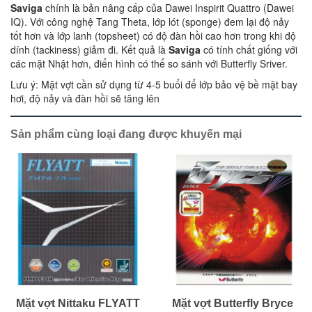
Saviga
chính là bản nâng cấp của Dawei Inspirit Quattro (Dawei
IQ). Với công nghệ Tang Theta, lớp lót (sponge) đem lại độ nảy
tốt hơn và lớp lanh (topsheet) có độ đàn hồi cao hơn trong khi độ
dính (tackiness) giảm đi. Kết quả là
Saviga
có tính chất giống với
các mặt Nhật hơn, điển hình có thể so sánh với Butterfly Sriver.
Lưu ý: Mặt vợt cần sử dụng từ 4-5 buổi để lớp bảo vệ bề mặt bay
hơi, độ nảy và đàn hồi sẽ tăng lên
Sản phẩm cùng loại đang được khuyến mại
Mặt vợt Nittaku FLYATT
Mặt vợt Butterfly Bryce