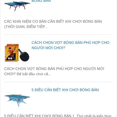
BÓNG BÀN
CÁC KHÁI NIỆM CƠ BẢN CẦN BIẾT KHI CHƠI BÓNG BÀN
(THỜI GIAN, ĐIỂM TIẾP...
CÁCH CHỌN VỢT BÓNG BÀN PHÙ HỢP CHO
NGƯỜI MỚI CHƠI?
CÁCH CHỌN VỢT BÓNG BÀN PHÙ HỢP CHO NGƯỜI MỚI
CHƠI? Để bắt đầu chơi c&...
5 ĐIỀU CẦN BIẾT KHI CHƠI BÓNG BÀN
5 ĐIỀU CẦN BIẾT KHI CHƠI BÓNG BÀN 1. Thứ nhất là kiến thức