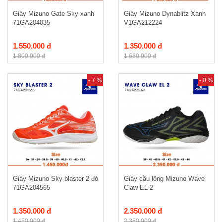
Giày Mizuno Gate Sky xanh
Giày Mizuno Dynablitz Xanh
71GA204035
V1GA212224
1.550.000 đ
1.350.000 đ
1.800.000 đ
1.680.000 đ
- 7 %
- 0 %
Giày Mizuno Sky blaster 2 đỏ
Giày cầu lông Mizuno Wave
71GA204565
Claw EL 2
1.350.000 đ
2.350.000 đ
1.450.000 đ
2.350.000 đ