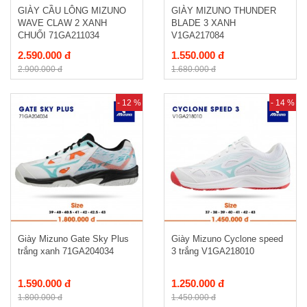
GIÀY CẦU LÔNG MIZUNO
GIÀY MIZUNO THUNDER
WAVE CLAW 2 XANH
BLADE 3 XANH
CHUỐI 71GA211034
V1GA217084
2.590.000 đ
1.550.000 đ
2.900.000 đ
1.680.000 đ
- 12 %
- 14 %
Giày Mizuno Gate Sky Plus
Giày Mizuno Cyclone speed
trắng xanh 71GA204034
3 trắng V1GA218010
1.590.000 đ
1.250.000 đ
1.800.000 đ
1.450.000 đ