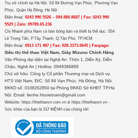
Trụ sở chính tại Hà Nội: Số 84 Đường Vạn Phúc, Phường Vạn
Phúc, Quận Hà Đông, Hà Nội
Điện thoại:
0243 990 5526 – 094.880.8687 | Fax: 0243 990
5525 | Zalo: 09789.65.236
Chi Nhánh phía Nam có bàn bóng bàn và thiết bị thể dục: 554
Lê Trọng Tấn, P.Tây Thạnh, Q.Tân Phú, TP.HCM
Điện thoại:
0913 171 487 | Fax: 028.3373.0645 | Fanpage:
Siêu thị thể thao Việt Nam,
Giày Mizuno Chính Hãng
Văn Phòng đại diện tại Nghệ An: Thôn 1, Diễn Kỷ, Diễn
Châu, Nghệ An | Hotline: 0949386889
Chủ sở hữu:
Công ty Cổ phần Thương mại và Dịch vụ
HTS Việt Nam, Đ/C: Số 84 Vạn Phúc, Hà Đông, Hà Nội.
ĐKKD số: 0108262850 tại Phòng ĐKKD Sở KHĐT TP.Hà
Nội. Email: lienhe.htsvietnam@gmail.com
Website: https://thethaovn.com.vn & https://thethaovn.vn -
Sức khỏe của bạn là SỨ MỆNH của chúng tôi!