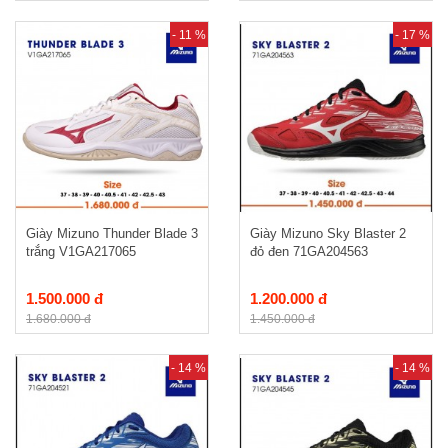
- 11 %
- 17 %
Giày Mizuno Thunder Blade 3
Giày Mizuno Sky Blaster 2
trắng V1GA217065
đỏ đen 71GA204563
1.500.000 đ
1.200.000 đ
1.680.000 đ
1.450.000 đ
- 14 %
- 14 %