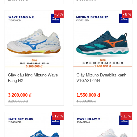
- 0 %
- 8 %
Giày cầu lông Mizuno Wave
Giày Mizuno Dynablitz xanh
Fang NX
V1GA212284
3.200.000 đ
1.550.000 đ
3.200.000 đ
1.680.000 đ
- 12 %
- 11 %