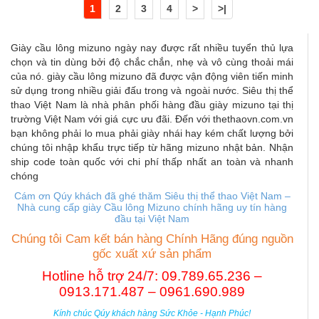
1
2
3
4
>
>|
Giày cầu lông mizuno ngày nay được rất nhiều tuyển thủ lựa
chọn và tin dùng bởi độ chắc chắn, nhẹ và vô cùng thoải mái
của nó. giày cầu lông mizuno đã được vận động viên tiến minh
sử dụng trong nhiều giải đấu trong và ngoài nước. Siêu thị thể
thao Việt Nam là nhà phân phối hàng đầu giày mizuno tại thị
trường Việt Nam với giá cực ưu đãi. Đến với thethaovn.com.vn
bạn không phải lo mua phải giày nhái hay kém chất lượng bởi
chúng tôi nhập khẩu trực tiếp từ hãng mizuno nhật bản. Nhận
ship code toàn quốc với chi phí thấp nhất an toàn và nhanh
chóng
Cám ơn Qúy khách đã ghé thăm Siêu thị thể thao Việt Nam –
Nhà cung cấp giày Cầu lông Mizuno chính hãng uy tín hàng
đầu tại Việt Nam
Chúng tôi Cam kết bán hàng Chính Hãng đúng nguồn
gốc xuất xứ sản phẩm
Hotline hỗ trợ 24/7: 09.789.65.236 –
0913.171.487 – 0961.690.989
Kính chúc Qúy khách hàng Sức Khỏe - Hạnh Phúc!