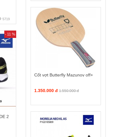
5719
- 11 %
Cốt vợt Butterfly Mazunov off+
1.350.000 đ
1.550.000 đ
DE 2