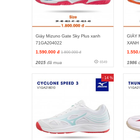
Giày Mizuno Gate Sky Plus xanh
GIÀY
71GA204022
XANH
1.590.000 đ
1.550
1.800.000 đ
2015
đã mua
6549
1986
đ
- 14 %