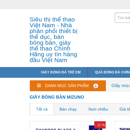
Siêu thị thể thao
Việt Nam - Nhà
phân phối thiết bị
thể dục, bàn
bóng bàn, giày
thể thao Chính
Hãng uy tín hàng
đầu Việt Nam
GIÀY BÓNG ĐÁ TRẺ EM
QUẢ BÓNG ĐÁ CHÍ
Giầy miz
DANH MỤC SẢN PHẨM
GIẦY BÓNG BÀN MIZUNO
Tất cả
Bán chạy
Xem nhiều
Giá t
- 11 %