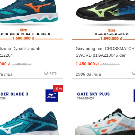
izuno Dynablitz xanh
Giày bóng bàn CROSSMATCH
212284
SWORD 81GA213045 đen
.000 đ
1.450.000 đ
1.680.000 đ
1.590.000 đ
ã mua
7475
1986
đã mua
- 8 %