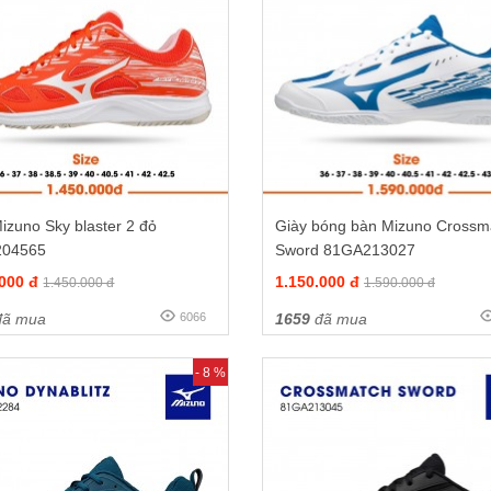
izuno Sky blaster 2 đỏ
Giày bóng bàn Mizuno Crossm
204565
Sword 81GA213027
.000 đ
1.150.000 đ
1.450.000 đ
1.590.000 đ
ã mua
6066
1659
đã mua
- 8 %