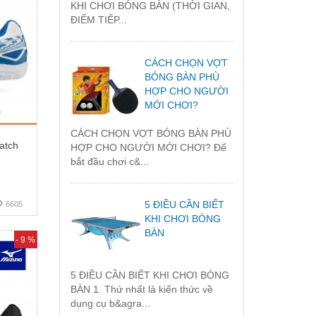
KHI CHƠI BÓNG BÀN (THỜI GIAN,
ĐIỂM TIẾP...
CÁCH CHỌN VỢT
BÓNG BÀN PHÙ
HỢP CHO NGƯỜI
MỚI CHƠI?
CÁCH CHỌN VỢT BÓNG BÀN PHÙ
atch
HỢP CHO NGƯỜI MỚI CHƠI? Để
bắt đầu chơi c&...
5 ĐIỀU CẦN BIẾT
6605
KHI CHƠI BÓNG
BÀN
- 9 %
5 ĐIỀU CẦN BIẾT KHI CHƠI BÓNG
BÀN 1. Thứ nhất là kiến thức về
dụng cụ b&agra...