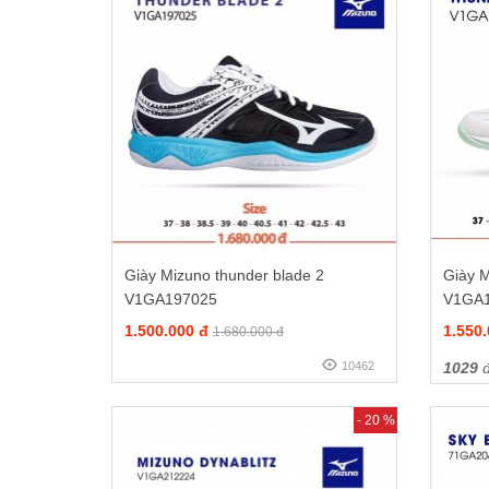
Giày Mizuno thunder blade 2
Giày M
V1GA197025
V1GA
1.500.000 đ
1.550
1.680.000 đ
10462
1029
đ
- 20 %