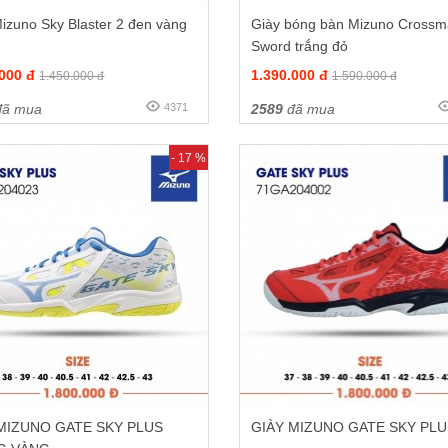
izuno Sky Blaster 2 đen vàng
Giày bóng bàn Mizuno Crossm
Sword trắng đỏ
.000 đ
1.390.000 đ
1.450.000 đ
1.590.000 đ
ã mua
4371
2589
đã mua
- 17 %
MIZUNO GATE SKY PLUS
GIÀY MIZUNO GATE SKY PL