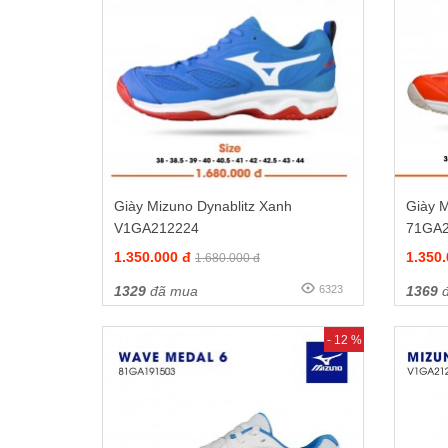
Giày Mizuno Dynablitz Xanh
Giày M
V1GA212224
71GA
1.350.000 đ
1.350
1.680.000 đ
1329
đã mua
6323
1369
đ
- 12 %