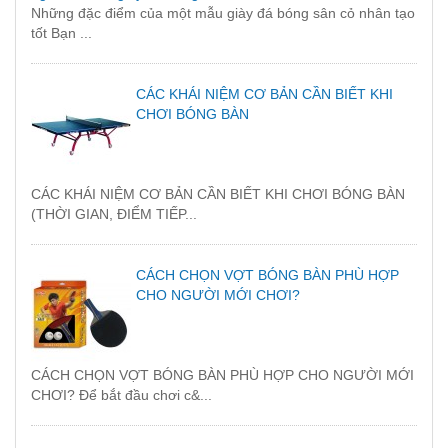
Những đặc điểm của một mẫu giày đá bóng sân cỏ nhân tạo
tốt Bạn ...
CÁC KHÁI NIỆM CƠ BẢN CẦN BIẾT KHI
CHƠI BÓNG BÀN
CÁC KHÁI NIỆM CƠ BẢN CẦN BIẾT KHI CHƠI BÓNG BÀN
(THỜI GIAN, ĐIỂM TIẾP...
CÁCH CHỌN VỢT BÓNG BÀN PHÙ HỢP
CHO NGƯỜI MỚI CHƠI?
CÁCH CHỌN VỢT BÓNG BÀN PHÙ HỢP CHO NGƯỜI MỚI
CHƠI? Để bắt đầu chơi c&...