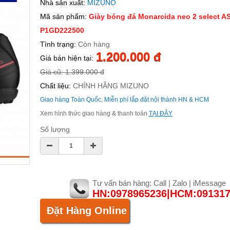
Nhà sản xuất:
MIZUNO
Mã sản phẩm:
Giày bóng đá Monarcida neo 2 select A
P1GD222500
Tình trạng:
Còn hàng
1.200.000 đ
Giá bán hiện tại:
Giá cũ: 1.399.000 đ
Chất liệu:
CHÍNH HÃNG MIZUNO
Giao hàng Toàn Quốc, Miễn phí lắp đặt nội thành HN & HCM
Xem hình thức giao hàng & thanh toán
TẠI ĐÂY
Số lượng
Tư vấn bán hàng: Call | Zalo | iMessage
HN:0978965236|HCM:09131
Đặt Hàng Online