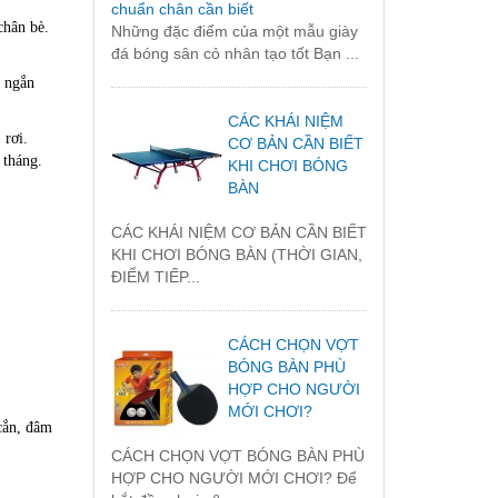
chuẩn chân cần biết
chân bè.
Những đặc điểm của một mẫu giày
đá bóng sân cỏ nhân tạo tốt Bạn ...
a ngắn
CÁC KHÁI NIỆM
 rơi.
CƠ BẢN CẦN BIẾT
 tháng.
KHI CHƠI BÓNG
BÀN
CÁC KHÁI NIỆM CƠ BẢN CẦN BIẾT
KHI CHƠI BÓNG BÀN (THỜI GIAN,
ĐIỂM TIẾP...
CÁCH CHỌN VỢT
BÓNG BÀN PHÙ
HỢP CHO NGƯỜI
MỚI CHƠI?
cắn, đâm
CÁCH CHỌN VỢT BÓNG BÀN PHÙ
HỢP CHO NGƯỜI MỚI CHƠI? Để