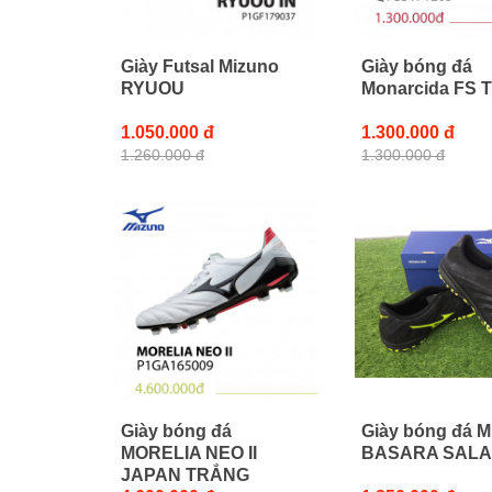
Giày Futsal Mizuno
Giày bóng đá
RYUOU
Monarcida FS 
1.050.000 đ
1.300.000 đ
1.260.000 đ
1.300.000 đ
Giày bóng đá
Giày bóng đá M
MORELIA NEO II
BASARA SALA
JAPAN TRẮNG