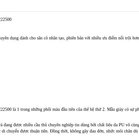
222500
yên dụng dành cho sân cỏ nhân tạo, phiên bản với nhiều ưu điểm nổi trội hơn
2500 là 1 trong những phối màu đầu tiên của thế hệ thứ 2. Mẫu giày có sự p
và đang được nhiều cầu thủ chuyên nghiệp tin dùng bởi chất liệu da PU vô cùn
c di chuyển được thuận tiện. Đồng thời, không gây đau đớn, nhức mỏi chân dù