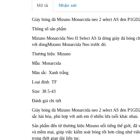
Mô tả
Nhận xét
Giày bóng đá Mizuno Monarcida neo 2 select AS đen P1GD
Thông số sản phẩm
Mizuno Monarcida Neo II Select AS là dòng giày đá bóng chu
với dòngMizuno Monarcida Neo trước đó.
Thương hiệu: Mizuno
Mẫu: Monarcida
Màu sắc: Xanh trắng
Loại đinh: TF
Size: 38.5-43
Đánh giá chi tiết
Giày bóng đá Mizuno Monarcida neo 2 select AS đen P1GD22
sắc hài hòa, phù hợp với anh em ở nhiều lứa tuổi khác nhau.
Sản phẩm đến từ thương hiệu Mizuno nổi tiếng thế giới, đã 
và mềm mại, giúp việc kiểm soát bóng tốt hơn cũng như việ
trong thời gian dài liên tục.