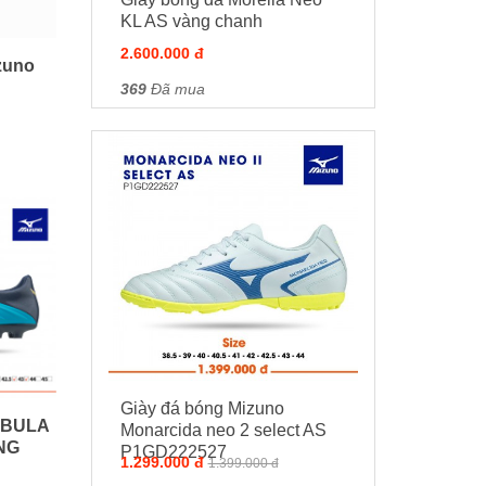
KL AS vàng chanh
2.600.000 đ
zuno
369
Đã mua
Giày đá bóng Mizuno
EBULA
Monarcida neo 2 select AS
NG
P1GD222527
1.299.000 đ
1.399.000 đ