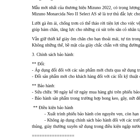
Mẫu mới nhất của thương hiệu Mizuno 2022, có trọng lượng 
Mizuno Monarcida Neo II Select AS sẽ là trợ thủ đắc lực cho 
Lưỡi gà êm ái, chống trơn có thể tháo rời tiện lợi cho việc 
giúp bám chân, tăng lực cho những cú sút trên sân cỏ nhân tạo
Vẫn giữ thiết kế giày ôm chân cho bạn thoải mái, tự tin tro
Không những thế, bề mặt của giày chắc chắn với từng đường
3. Chính sách bảo hành:
** Đổi:
- Áp dụng đổi đối với các sản phẩm mới chưa qua sử dụng tr
- Đổi sản phẩm mới cho khách hàng đối với các lỗi kỹ thuật 
** Bảo hành:
- Sửa chữa: 90 ngày kể từ ngày mua hàng ghi trên phiếu bả
- Bảo hành sản phẩm trong trường hợp bong keo, gãy, nứt đế 
** Điều kiện bảo hành
- Xuất trình phiếu bảo hành còn nguyên vẹn, còn hạn bả
- Không áp dụng chính sách bảo hành đối với các trường 
thủng, giày thường xuyên sử dụng trong điều kiện ngập nước,
=================