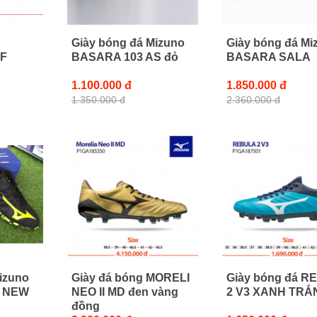
Giày bóng đá Mizuno
Giày bóng đá Mi
TF
BASARA 103 AS đỏ
BASARA SALA
1.100.000 đ
1.850.000 đ
1.350.000 đ
2.360.000 đ
izuno
Giày đá bóng MORELI
Giày bóng đá R
 NEW
NEO II MD đen vàng
2 V3 XANH TRẮ
đồng