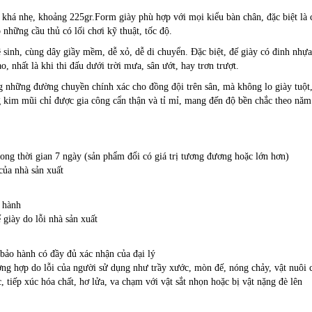
khá nhẹ, khoảng 225gr.Form giày phù hợp với mọi kiểu bàn chân, đặc biệt là 
những cầu thủ có lối chơi kỹ thuật, tốc độ.
vệ sinh, cùng dây giầy mềm, dễ xỏ, dễ di chuyển. Đặc biệt, đế giày có đinh nhự
, nhất là khi thi đấu dưới trời mưa, sân ướt, hay trơn trượt.
ng những đường chuyền chính xác cho đồng đội trên sân, mà không lo giày tuột,
 kim mũi chỉ được gia công cẩn thận và tỉ mỉ, mang đến độ bền chắc theo năm
ong thời gian 7 ngày (sản phẩm đổi có giá trị tương đương hoặc lớn hơn)
của nhà sản xuất
o hành
giày do lỗi nhà sản xuất
o hành có đầy đủ xác nhận của đại lý
hợp do lỗi của người sử dụng như trầy xước, mòn đế, nóng chảy, vật nuôi 
 tiếp xúc hóa chất, hơ lửa, va chạm với vật sắt nhọn hoặc bị vật nặng đè lên