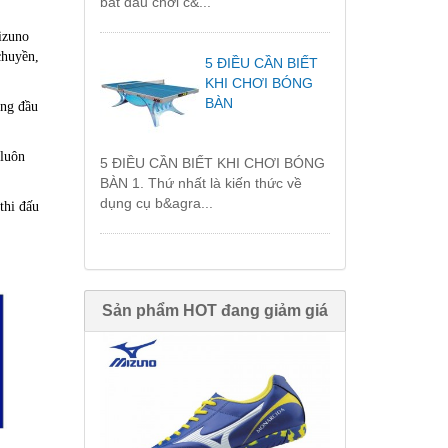
bắt đầu chơi c&...
izuno
chuyền,
5 ĐIỀU CẦN BIẾT
KHI CHƠI BÓNG
BÀN
àng đầu
 luôn
5 ĐIỀU CẦN BIẾT KHI CHƠI BÓNG
BÀN 1. Thứ nhất là kiến thức về
dụng cụ b&agra...
thi đấu
Sản phẩm HOT đang giảm giá