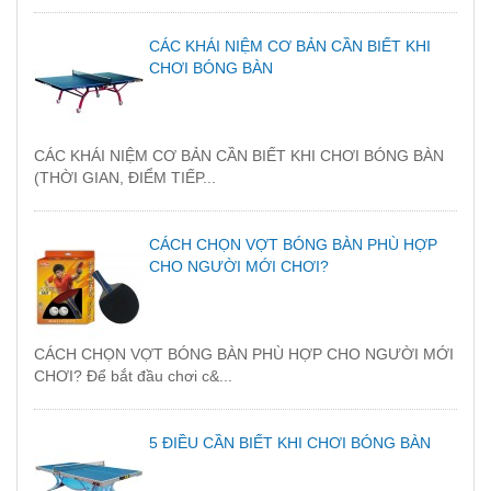
CÁC KHÁI NIỆM CƠ BẢN CẦN BIẾT KHI
CHƠI BÓNG BÀN
CÁC KHÁI NIỆM CƠ BẢN CẦN BIẾT KHI CHƠI BÓNG BÀN
(THỜI GIAN, ĐIỂM TIẾP...
CÁCH CHỌN VỢT BÓNG BÀN PHÙ HỢP
CHO NGƯỜI MỚI CHƠI?
CÁCH CHỌN VỢT BÓNG BÀN PHÙ HỢP CHO NGƯỜI MỚI
CHƠI? Để bắt đầu chơi c&...
5 ĐIỀU CẦN BIẾT KHI CHƠI BÓNG BÀN