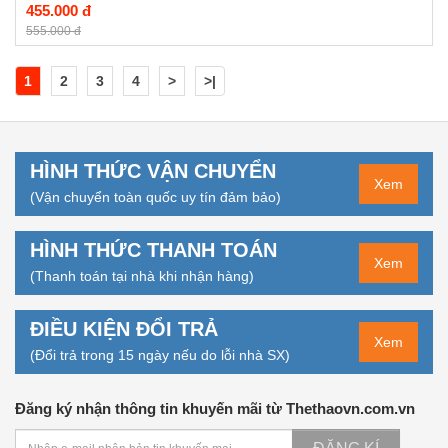
455.000 đ
555.000 đ
1
2
3
4
>
>|
HÌNH THỨC VẬN CHUYỂN
Xem
(Vận chuyển toàn quốc uy tín đảm bảo)
HÌNH THỨC THANH TOÁN
Xem
(Thanh toán tại nhà khi nhận hàng)
ĐIỀU KIỆN ĐỔI TRẢ
Xem
(Đổi trả trong 15 ngày nếu do lỗi nhà SX)
Đăng ký nhận thông tin khuyến mãi từ Thethaovn.com.vn