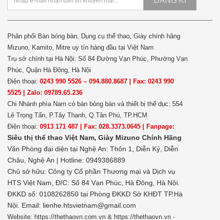
ĐĂNG KÍ
Phân phối Bàn bóng bàn, Dụng cụ thể thao, Giày chính hãng
Mizuno, Kamito, Mitre uy tín hàng đầu tại Việt Nam
Trụ sở chính tại Hà Nội: Số 84 Đường Vạn Phúc, Phường Vạn
Phúc, Quận Hà Đông, Hà Nội
Điện thoại:
0243 990 5526 – 094.880.8687 | Fax: 0243 990
5525 | Zalo: 09789.65.236
Chi Nhánh phía Nam có bàn bóng bàn và thiết bị thể dục: 554
Lê Trọng Tấn, P.Tây Thạnh, Q.Tân Phú, TP.HCM
Điện thoại:
0913 171 487 | Fax: 028.3373.0645 | Fanpage:
Siêu thị thể thao Việt Nam,
Giày Mizuno Chính Hãng
Văn Phòng đại diện tại Nghệ An: Thôn 1, Diễn Kỷ, Diễn
Châu, Nghệ An | Hotline: 0949386889
Chủ sở hữu:
Công ty Cổ phần Thương mại và Dịch vụ
HTS Việt Nam, Đ/C: Số 84 Vạn Phúc, Hà Đông, Hà Nội.
ĐKKD số: 0108262850 tại Phòng ĐKKD Sở KHĐT TP.Hà
Nội. Email: lienhe.htsvietnam@gmail.com
Website: https://thethaovn.com.vn & https://thethaovn.vn -