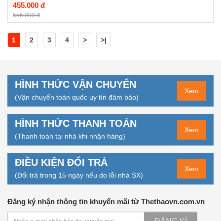
455.000 đ
555.000 đ
1
2
3
4
>
>|
HÌNH THỨC VẬN CHUYỂN
Xem
(Vận chuyển toàn quốc uy tín đảm bảo)
HÌNH THỨC THANH TOÁN
Xem
(Thanh toán tại nhà khi nhận hàng)
ĐIỀU KIỆN ĐỔI TRẢ
Xem
(Đổi trả trong 15 ngày nếu do lỗi nhà SX)
Đăng ký nhận thông tin khuyến mãi từ Thethaovn.com.vn