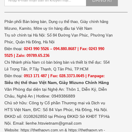
ĐĂNG KÍ
Phân phối Bàn bóng bàn, Dụng cụ thể thao, Giày chính hãng
Mizuno, Kamito, Mitre uy tín hàng đầu tại Việt Nam
Trụ sở chính tại Hà Nội: Số 84 Đường Vạn Phúc, Phường Vạn
Phúc, Quận Hà Đông, Hà Nội
Điện thoại:
0243 990 5526 – 094.880.8687 | Fax: 0243 990
5525 | Zalo: 09789.65.236
Chi Nhánh phía Nam có bàn bóng bàn và thiết bị thể dục: 554
Lê Trọng Tấn, P.Tây Thạnh, Q.Tân Phú, TP.HCM
Điện thoại:
0913 171 487 | Fax: 028.3373.0645 | Fanpage:
Siêu thị thể thao Việt Nam,
Giày Mizuno Chính Hãng
Văn Phòng đại diện tại Nghệ An: Thôn 1, Diễn Kỷ, Diễn
Châu, Nghệ An | Hotline: 0949386889
Chủ sở hữu:
Công ty Cổ phần Thương mại và Dịch vụ
HTS Việt Nam, Đ/C: Số 84 Vạn Phúc, Hà Đông, Hà Nội.
ĐKKD số: 0108262850 tại Phòng ĐKKD Sở KHĐT TP.Hà
Nội. Email: lienhe.htsvietnam@gmail.com
Website: https://thethaovn.com.vn & https://thethaovn.vn -