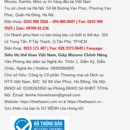
Mizuno, Kamito, Mitre uy tín hàng đầu tại Việt Nam
Trụ sở chính tại Hà Nội: Số 84 Đường Vạn Phúc, Phường Vạn
Phúc, Quận Hà Đông, Hà Nội
Điện thoại:
0243 990 5526 – 094.880.8687 | Fax: 0243 990
5525 | Zalo: 09789.65.236
Chi Nhánh phía Nam có bàn bóng bàn và thiết bị thể dục: 554
Lê Trọng Tấn, P.Tây Thạnh, Q.Tân Phú, TP.HCM
Điện thoại:
0913 171 487 | Fax: 028.3373.0645 | Fanpage:
Siêu thị thể thao Việt Nam,
Giày Mizuno Chính Hãng
Văn Phòng đại diện tại Nghệ An: Thôn 1, Diễn Kỷ, Diễn
Châu, Nghệ An | Hotline: 0949386889
Chủ sở hữu:
Công ty Cổ phần Thương mại và Dịch vụ
HTS Việt Nam, Đ/C: Số 84 Vạn Phúc, Hà Đông, Hà Nội.
ĐKKD số: 0108262850 tại Phòng ĐKKD Sở KHĐT TP.Hà
Nội. Email: lienhe.htsvietnam@gmail.com
Website: https://thethaovn.com.vn & https://thethaovn.vn -
Sức khỏe của bạn là SỨ MỆNH của chúng tôi!