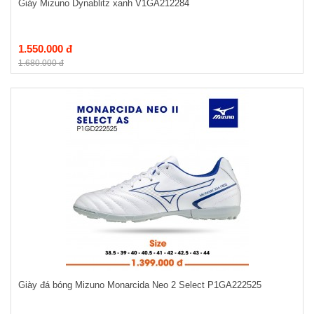
Giày Mizuno Dynablitz xanh V1GA212284
1.550.000 đ
1.680.000 đ
Giày đá bóng Mizuno Monarcida Neo 2 Select P1GA222525