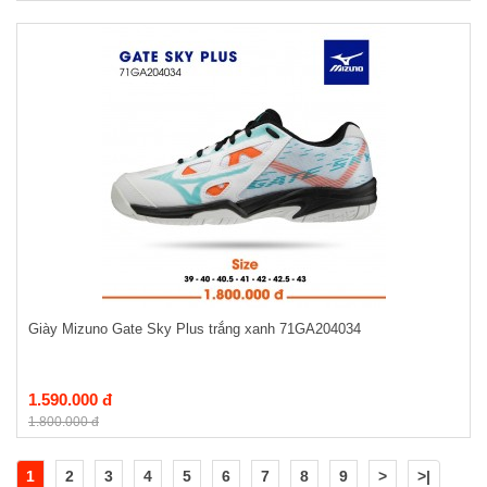
Giày Mizuno Gate Sky Plus trắng xanh 71GA204034
1.590.000 đ
1.800.000 đ
1
2
3
4
5
6
7
8
9
>
>|