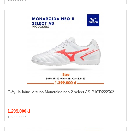
Giày đá bóng Mizuno Monarcida neo 2 select AS P1GD222562
1.299.000 đ
1.399.000 đ