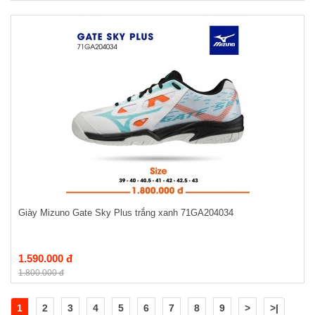
Giày Mizuno Gate Sky Plus trắng xanh 71GA204034
1.590.000 đ
1.800.000 đ
1
2
3
4
5
6
7
8
9
>
>|