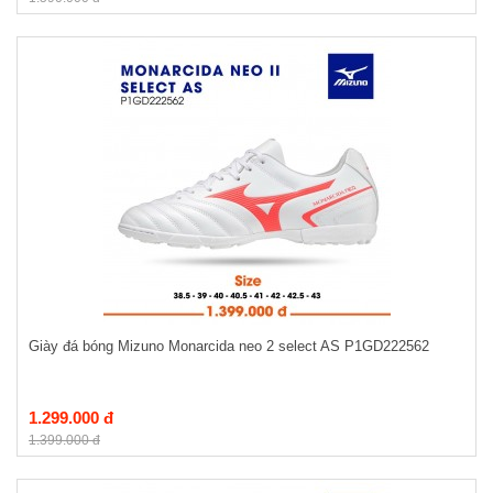
Giày đá bóng Mizuno Monarcida neo 2 select AS P1GD222562
1.299.000 đ
1.399.000 đ