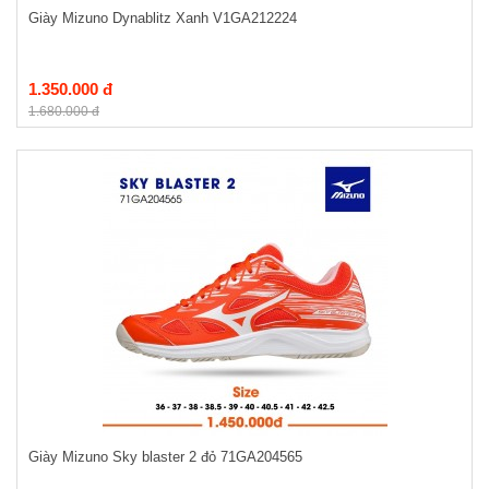
Giày Mizuno Dynablitz Xanh V1GA212224
1.350.000 đ
1.680.000 đ
Giày Mizuno Sky blaster 2 đỏ 71GA204565