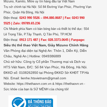
Mizuno, Kamito, Mitre uy tín hàng đầu tại Việt Nam
Trụ sở chính tại Hà Nội: Số 84 Đường Vạn Phúc, Phường Vạn
Phúc, Quận Hà Đông, Hà Nội
Điện thoại:
0243 990 5526 – 094.880.8687 | Fax: 0243 990
5525 | Zalo: 09789.65.236
Chi Nhánh phía Nam có bàn bóng bàn và thiết bị thể dục: 554
Lê Trọng Tấn, P.Tây Thạnh, Q.Tân Phú, TP.HCM
Điện thoại:
0913 171 487 | Fax: 028.3373.0645 | Fanpage:
Siêu thị thể thao Việt Nam,
Giày Mizuno Chính Hãng
Văn Phòng đại diện tại Nghệ An: Thôn 1, Diễn Kỷ, Diễn
Châu, Nghệ An | Hotline: 0949386889
Chủ sở hữu:
Công ty Cổ phần Thương mại và Dịch vụ
HTS Việt Nam, Đ/C: Số 84 Vạn Phúc, Hà Đông, Hà Nội.
ĐKKD số: 0108262850 tại Phòng ĐKKD Sở KHĐT TP.Hà
Nội. Email: lienhe.htsvietnam@gmail.com
Website: https://thethaovn.com.vn & https://thethaovn.vn -
Sức khỏe của bạn là SỨ MỆNH của chúng tôi!