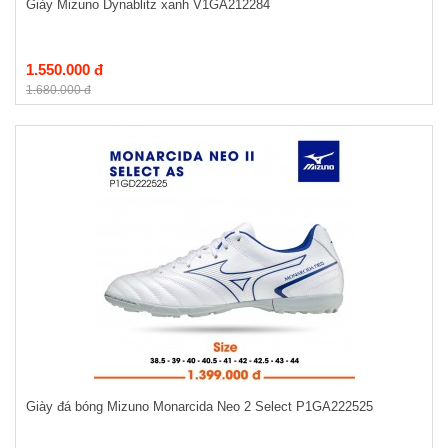
Giày Mizuno Dynablitz xanh V1GA212284
1.550.000 đ
1.680.000 đ
Giày đá bóng Mizuno Monarcida Neo 2 Select P1GA222525