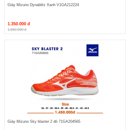
Giày Mizuno Dynablitz Xanh V1GA212224
1.350.000 đ
1.680.000 đ
Giày Mizuno Sky blaster 2 đỏ 71GA204565