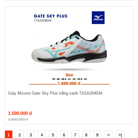
Giày Mizuno Gate Sky Plus trắng xanh 71GA204034
1.590.000 đ
1.800.000 đ
1
2
3
4
5
6
7
8
9
>
>|