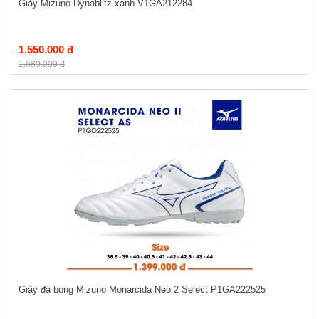
Giày Mizuno Dynablitz xanh V1GA212284
1.550.000 đ
1.680.000 đ
Giày đá bóng Mizuno Monarcida Neo 2 Select P1GA222525