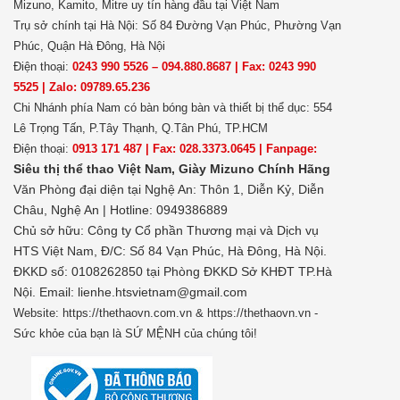
Mizuno, Kamito, Mitre uy tín hàng đầu tại Việt Nam
Trụ sở chính tại Hà Nội: Số 84 Đường Vạn Phúc, Phường Vạn
Phúc, Quận Hà Đông, Hà Nội
Điện thoại:
0243 990 5526 – 094.880.8687 | Fax: 0243 990
5525 | Zalo: 09789.65.236
Chi Nhánh phía Nam có bàn bóng bàn và thiết bị thể dục: 554
Lê Trọng Tấn, P.Tây Thạnh, Q.Tân Phú, TP.HCM
Điện thoại:
0913 171 487 | Fax: 028.3373.0645 | Fanpage:
Siêu thị thể thao Việt Nam,
Giày Mizuno Chính Hãng
Văn Phòng đại diện tại Nghệ An: Thôn 1, Diễn Kỷ, Diễn
Châu, Nghệ An | Hotline: 0949386889
Chủ sở hữu:
Công ty Cổ phần Thương mại và Dịch vụ
HTS Việt Nam, Đ/C: Số 84 Vạn Phúc, Hà Đông, Hà Nội.
ĐKKD số: 0108262850 tại Phòng ĐKKD Sở KHĐT TP.Hà
Nội. Email: lienhe.htsvietnam@gmail.com
Website: https://thethaovn.com.vn & https://thethaovn.vn -
Sức khỏe của bạn là SỨ MỆNH của chúng tôi!