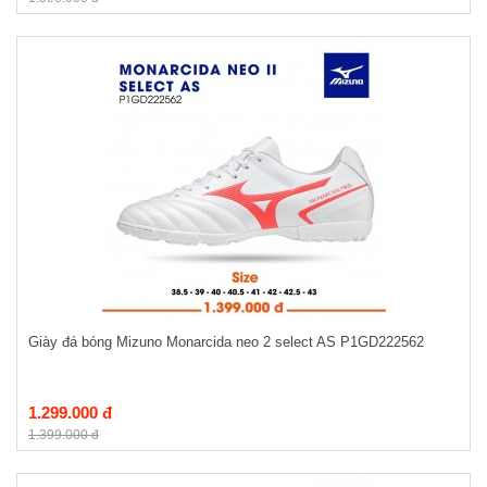
Giày đá bóng Mizuno Monarcida neo 2 select AS P1GD222562
1.299.000 đ
1.399.000 đ