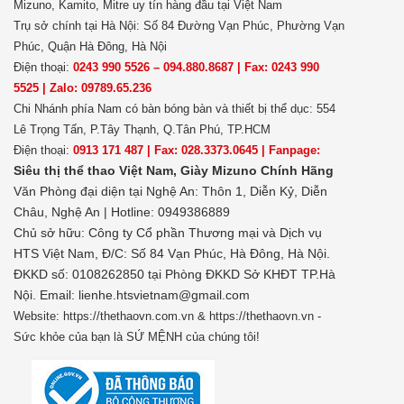
Mizuno, Kamito, Mitre uy tín hàng đầu tại Việt Nam
Trụ sở chính tại Hà Nội: Số 84 Đường Vạn Phúc, Phường Vạn
Phúc, Quận Hà Đông, Hà Nội
Điện thoại:
0243 990 5526 – 094.880.8687 | Fax: 0243 990
5525 | Zalo: 09789.65.236
Chi Nhánh phía Nam có bàn bóng bàn và thiết bị thể dục: 554
Lê Trọng Tấn, P.Tây Thạnh, Q.Tân Phú, TP.HCM
Điện thoại:
0913 171 487 | Fax: 028.3373.0645 | Fanpage:
Siêu thị thể thao Việt Nam,
Giày Mizuno Chính Hãng
Văn Phòng đại diện tại Nghệ An: Thôn 1, Diễn Kỷ, Diễn
Châu, Nghệ An | Hotline: 0949386889
Chủ sở hữu:
Công ty Cổ phần Thương mại và Dịch vụ
HTS Việt Nam, Đ/C: Số 84 Vạn Phúc, Hà Đông, Hà Nội.
ĐKKD số: 0108262850 tại Phòng ĐKKD Sở KHĐT TP.Hà
Nội. Email: lienhe.htsvietnam@gmail.com
Website: https://thethaovn.com.vn & https://thethaovn.vn -
Sức khỏe của bạn là SỨ MỆNH của chúng tôi!