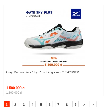
Giày Mizuno Gate Sky Plus trắng xanh 71GA204034
1.590.000 đ
1.800.000 đ
1
2
3
4
5
6
7
8
9
>
>|