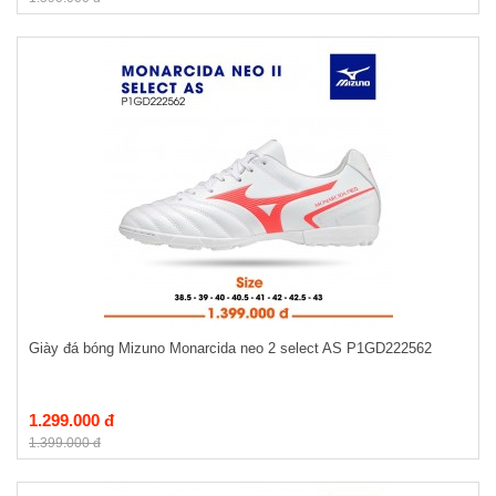
Giày đá bóng Mizuno Monarcida neo 2 select AS P1GD222562
1.299.000 đ
1.399.000 đ