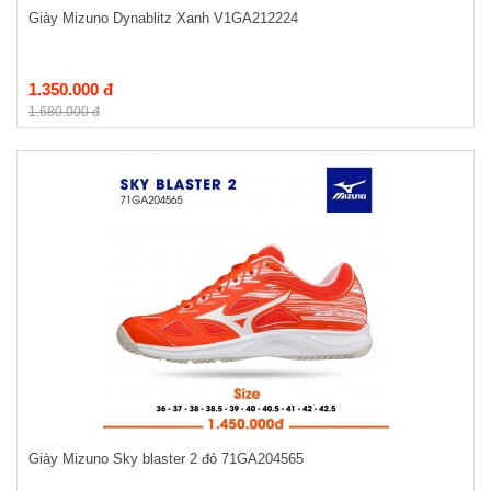
Giày Mizuno Dynablitz Xanh V1GA212224
1.350.000 đ
1.680.000 đ
Giày Mizuno Sky blaster 2 đỏ 71GA204565