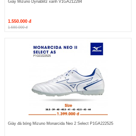
Giày Mizuno Dynablitz xanh V1GA212284
1.550.000 đ
1.680.000 đ
Giày đá bóng Mizuno Monarcida Neo 2 Select P1GA222525