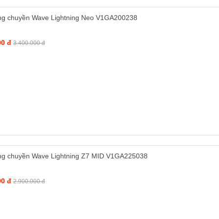
ng chuyền Wave Lightning Neo V1GA200238
00 đ
3.400.000 đ
ng chuyền Wave Lightning Z7 MID V1GA225038
00 đ
2.900.000 đ