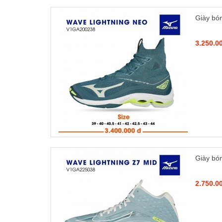
Giày bó
3.250.0
Giày bó
2.750.0