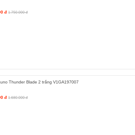
00 đ
1.750.000 đ
zuno Thunder Blade 2 trắng V1GA197007
00 đ
1.680.000 đ