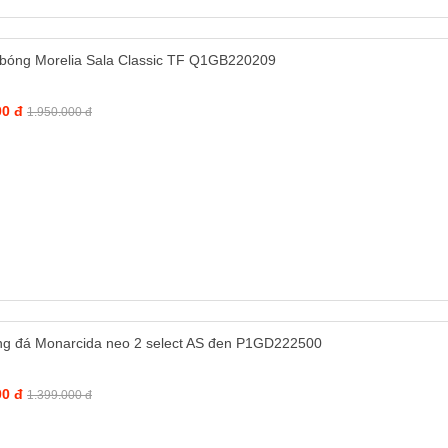
 bóng Morelia Sala Classic TF Q1GB220209
00 đ
1.950.000 đ
ng đá Monarcida neo 2 select AS đen P1GD222500
00 đ
1.399.000 đ