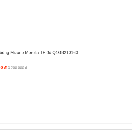
 bóng Mizuno Morelia TF đỏ Q1GB210160
00 đ
3.200.000 đ