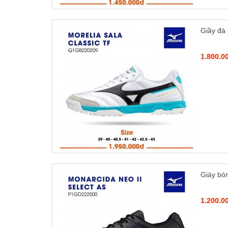
Giầy đá
1.800.0
Giày bó
1.200.0