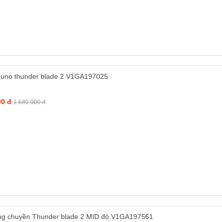
zuno thunder blade 2 V1GA197025
00 đ
1.680.000 đ
ng chuyền Thunder blade 2 MID đỏ V1GA197561