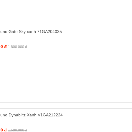
zuno Gate Sky xanh 71GA204035
00 đ
1.800.000 đ
zuno Dynablitz Xanh V1GA212224
00 đ
1.680.000 đ