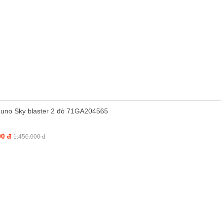
zuno Sky blaster 2 đỏ 71GA204565
00 đ
1.450.000 đ