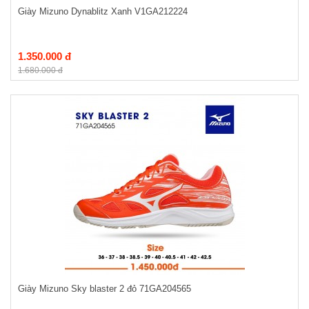
Giày Mizuno Dynablitz Xanh V1GA212224
1.350.000 đ
1.680.000 đ
Giày Mizuno Sky blaster 2 đỏ 71GA204565