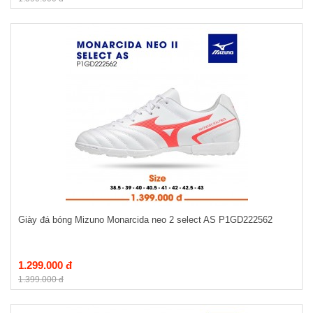
Giày đá bóng Mizuno Monarcida neo 2 select AS P1GD222562
1.299.000 đ
1.399.000 đ