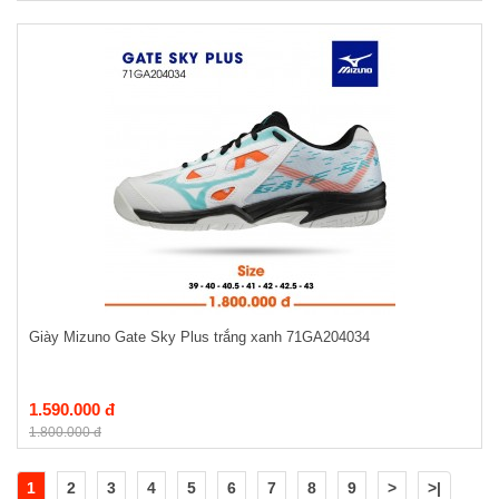
Giày Mizuno Gate Sky Plus trắng xanh 71GA204034
1.590.000 đ
1.800.000 đ
1
2
3
4
5
6
7
8
9
>
>|