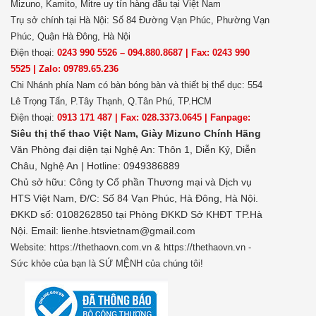
Mizuno, Kamito, Mitre uy tín hàng đầu tại Việt Nam
Trụ sở chính tại Hà Nội: Số 84 Đường Vạn Phúc, Phường Vạn
Phúc, Quận Hà Đông, Hà Nội
Điện thoại:
0243 990 5526 – 094.880.8687 | Fax: 0243 990
5525 | Zalo: 09789.65.236
Chi Nhánh phía Nam có bàn bóng bàn và thiết bị thể dục: 554
Lê Trọng Tấn, P.Tây Thạnh, Q.Tân Phú, TP.HCM
Điện thoại:
0913 171 487 | Fax: 028.3373.0645 | Fanpage:
Siêu thị thể thao Việt Nam,
Giày Mizuno Chính Hãng
Văn Phòng đại diện tại Nghệ An: Thôn 1, Diễn Kỷ, Diễn
Châu, Nghệ An | Hotline: 0949386889
Chủ sở hữu:
Công ty Cổ phần Thương mại và Dịch vụ
HTS Việt Nam, Đ/C: Số 84 Vạn Phúc, Hà Đông, Hà Nội.
ĐKKD số: 0108262850 tại Phòng ĐKKD Sở KHĐT TP.Hà
Nội. Email: lienhe.htsvietnam@gmail.com
Website: https://thethaovn.com.vn & https://thethaovn.vn -
Sức khỏe của bạn là SỨ MỆNH của chúng tôi!