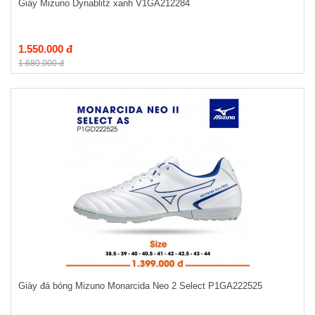
Giày Mizuno Dynablitz xanh V1GA212284
1.550.000 đ
1.680.000 đ
Giày đá bóng Mizuno Monarcida Neo 2 Select P1GA222525