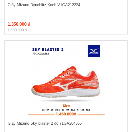
Giày Mizuno Dynablitz Xanh V1GA212224
1.350.000 đ
1.680.000 đ
Giày Mizuno Sky blaster 2 đỏ 71GA204565