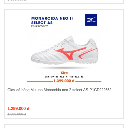
Giày đá bóng Mizuno Monarcida neo 2 select AS P1GD222562
1.299.000 đ
1.399.000 đ