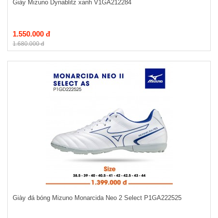
Giày Mizuno Dynablitz xanh V1GA212284
1.550.000 đ
1.680.000 đ
Giày đá bóng Mizuno Monarcida Neo 2 Select P1GA222525