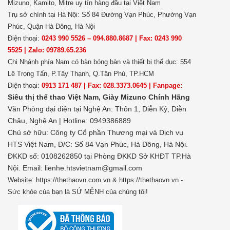
Mizuno, Kamito, Mitre uy tín hàng đầu tại Việt Nam
Trụ sở chính tại Hà Nội: Số 84 Đường Vạn Phúc, Phường Vạn
Phúc, Quận Hà Đông, Hà Nội
Điện thoại:
0243 990 5526 – 094.880.8687 | Fax: 0243 990
5525 | Zalo: 09789.65.236
Chi Nhánh phía Nam có bàn bóng bàn và thiết bị thể dục: 554
Lê Trọng Tấn, P.Tây Thạnh, Q.Tân Phú, TP.HCM
Điện thoại:
0913 171 487 | Fax: 028.3373.0645 | Fanpage:
Siêu thị thể thao Việt Nam,
Giày Mizuno Chính Hãng
Văn Phòng đại diện tại Nghệ An: Thôn 1, Diễn Kỷ, Diễn
Châu, Nghệ An | Hotline: 0949386889
Chủ sở hữu:
Công ty Cổ phần Thương mại và Dịch vụ
HTS Việt Nam, Đ/C: Số 84 Vạn Phúc, Hà Đông, Hà Nội.
ĐKKD số: 0108262850 tại Phòng ĐKKD Sở KHĐT TP.Hà
Nội. Email: lienhe.htsvietnam@gmail.com
Website: https://thethaovn.com.vn & https://thethaovn.vn -
Sức khỏe của bạn là SỨ MỆNH của chúng tôi!