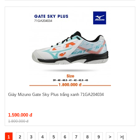
Giày Mizuno Gate Sky Plus trắng xanh 71GA204034
1.590.000 đ
1.800.000 đ
1
2
3
4
5
6
7
8
9
>
>|