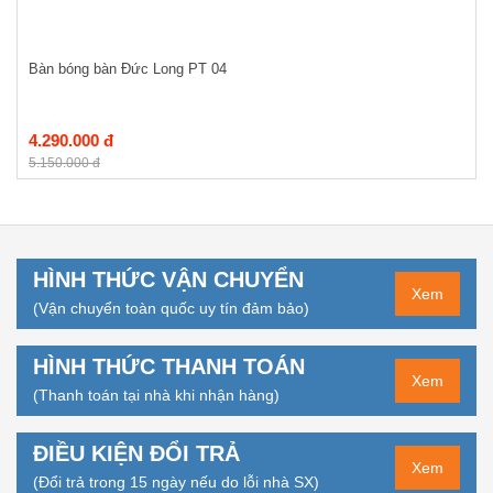
Bàn bóng bàn Đức Long PT 04
4.290.000 đ
5.150.000 đ
HÌNH THỨC VẬN CHUYỂN
Xem
(Vận chuyển toàn quốc uy tín đảm bảo)
HÌNH THỨC THANH TOÁN
Xem
(Thanh toán tại nhà khi nhận hàng)
ĐIỀU KIỆN ĐỔI TRẢ
Xem
(Đổi trả trong 15 ngày nếu do lỗi nhà SX)