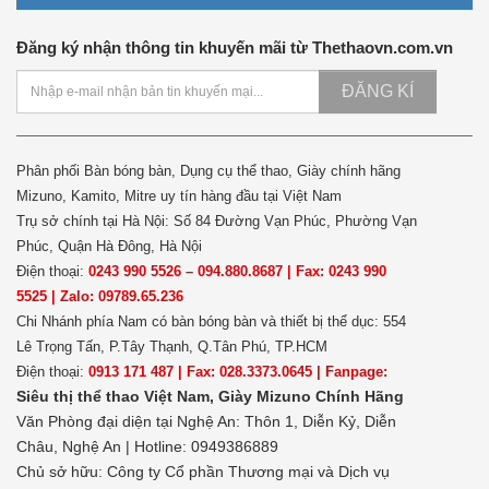
Đăng ký nhận thông tin khuyến mãi từ Thethaovn.com.vn
ĐĂNG KÍ
Phân phối Bàn bóng bàn, Dụng cụ thể thao, Giày chính hãng
Mizuno, Kamito, Mitre uy tín hàng đầu tại Việt Nam
Trụ sở chính tại Hà Nội: Số 84 Đường Vạn Phúc, Phường Vạn
Phúc, Quận Hà Đông, Hà Nội
Điện thoại:
0243 990 5526 – 094.880.8687 | Fax: 0243 990
5525 | Zalo: 09789.65.236
Chi Nhánh phía Nam có bàn bóng bàn và thiết bị thể dục: 554
Lê Trọng Tấn, P.Tây Thạnh, Q.Tân Phú, TP.HCM
Điện thoại:
0913 171 487 | Fax: 028.3373.0645 | Fanpage:
Siêu thị thể thao Việt Nam,
Giày Mizuno Chính Hãng
Văn Phòng đại diện tại Nghệ An: Thôn 1, Diễn Kỷ, Diễn
Châu, Nghệ An | Hotline: 0949386889
Chủ sở hữu:
Công ty Cổ phần Thương mại và Dịch vụ