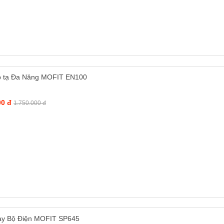
 tạ Đa Năng MOFIT EN100
00 đ
1.750.000 đ
y Bộ Điện MOFIT SP645