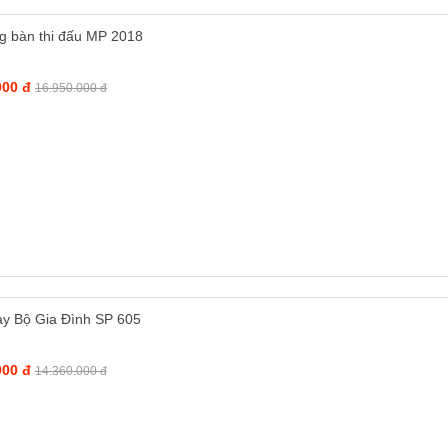
g bàn thi đấu MP 2018
000 đ
16.950.000 đ
y Bộ Gia Đình SP 605
000 đ
14.360.000 đ