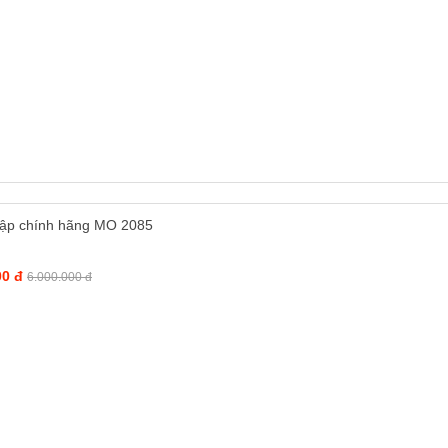
tập chính hãng MO 2085
00 đ
6.000.000 đ