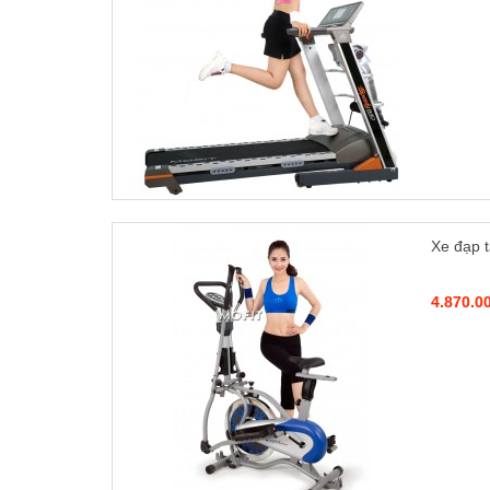
Xe đạp 
4.870.0