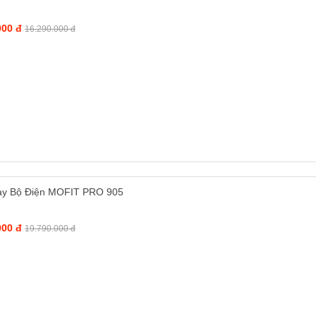
000 đ
16.290.000 đ
y Bộ Điện MOFIT PRO 905
000 đ
19.790.000 đ