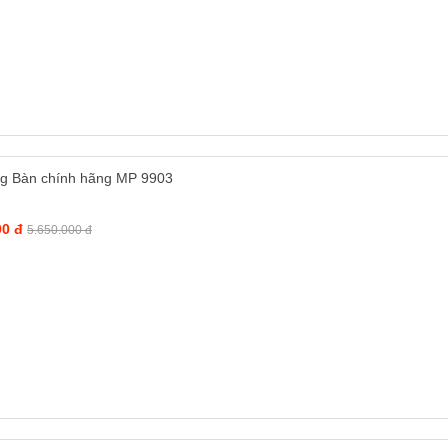
g Bàn chính hãng MP 9903
00 đ
5.650.000 đ